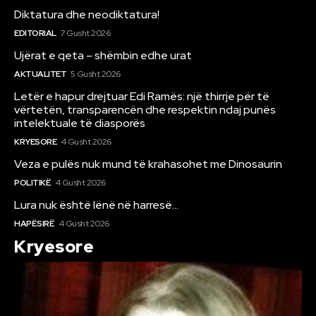
Diktatura dhe neodiktatura!
EDITORIAL
7 Gusht 2026
Ujërat e qeta – shëmbin edhe urat
AKTUALITET
5 Gusht 2026
Letër e hapur drejtuar Edi Ramës: një thirrje për të
vërtetën, transparencën dhe respektin ndaj punës
intelektuale të diasporës
KRYESORE
4 Gusht 2026
Veza e pulës nuk mund të krahasohet me Dinosaurin
POLITIKË
4 Gusht 2026
Lura nuk është lënë në harresë…
HAPËSIRË
4 Gusht 2026
Kryesore