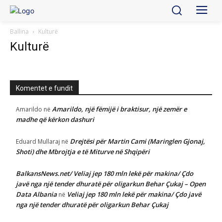
Ballina
Kulturë
Kulturë
Komentet e fundit
Amarildo, një fëmijë i braktisur, një zemër e
Amarildo
në
madhe që kërkon dashuri
Drejtësi për Martin Cami (Maringlen Gjonaj,
Eduard Mullaraj
në
Shoti) dhe Mbrojtja e të Miturve në Shqipëri
BalkansNews.net/ Veliaj jep 180 mln lekë për makina/ Çdo
javë nga një tender dhuratë për oligarkun Behar Çukaj – Open
Data Albania
Veliaj jep 180 mln lekë për makina/ Çdo javë
në
nga një tender dhuratë për oligarkun Behar Çukaj