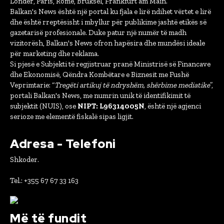
Londër, Paris, Romë, Bruksel, Frankfurt am Main.
Balkan's News është një portal ku fjala e lirë ndihet vërtet e lirë
dhe është rreptësisht i mbyllur për publikime jashtë etikës së
gazetarisë profesionale. Duke patur një numër të madh
vizitorësh, Balkan's News ofron hapësira dhe mundësi ideale
për marketing dhe reklama.
Si pjesë e Subjekti të regjistruar pranë Ministrisë së Financave
dhe Ekonomisë, Qëndra Kombëtare e Biznesit me Fushë
Veprimtarie: “
Tregëti artikuj të ndryshëm, shërbime mediatike
”,
portali Balkan's News, me numrin unik të identifikimit të
subjektit (NUIS), ose
NIPT: L96314005N
, është një agjenci
serioze me elementë fiskalë sipas ligjit.
Adresa - Telefoni
Shkoder.
Tel.: +355 67 67 33 163
Më të fundit