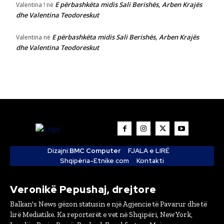
E përbashkëta midis Sali Berishës, Arben Krajës
Valentina !
në
dhe Valentina Teodoreskut
E përbashkëta midis Sali Berishës, Arben Krajës
Valentina
në
dhe Valentina Teodoreskut
Dizajni:
BMC Computer
FJALA e LIRË
Shqipëria-Etnike.com
Kontakti
Veronikë Pepushaj, drejtore
Balkan's News gëzon statusin e një Agjencie të Pavarur dhe të
lirë Mediatike. Ka reporterët e vet në Shqipëri, New York,