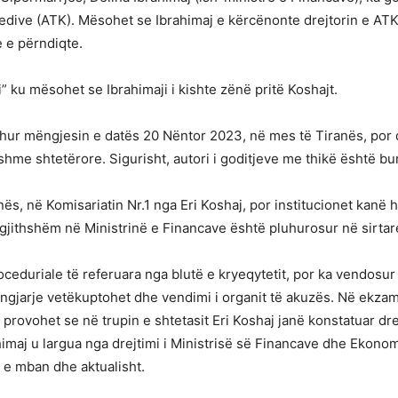
redive (ATK). Mësohet se Ibrahimaj e kërcënonte drejtorin e ATK-
 e përndiqte.
” ku mësohet se Ibrahimaji i kishte zënë pritë Koshajt.
dhur mëngjesin e datës 20 Nëntor 2023, në mes të Tiranës, por 
hme shtetërore. Sigurisht, autori i goditjeve me thikë është burr
nës, në Komisariatin Nr.1 nga Eri Koshaj, por institucionet kan
Përgjithshëm në Ministrinë e Financave është pluhurosur në sirtar
oceduriale të referuara nga blutë e kryeqytetit, por ka vendosu
 ngjarje vetëkuptohet dhe vendimi i organit të akuzës. Në ekzamin
 provohet se në trupin e shtetasit Eri Koshaj janë konstatuar d
himaj u largua nga drejtimi i Ministrisë së Financave dhe Ekono
n e mban dhe aktualisht.