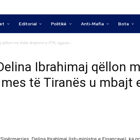
tet
Editorial
Politikë
Anti-Mafia
Bota
 qëllon me thikë drejtorin e ATK, ngjarja...
 Delina Ibrahimaj qëllon m
ë mes të Tiranës u mbajt 
 Sipërmarrjes, Delina Ibrahimaj (ish-ministre e Financave), ka go