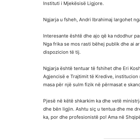
Instituti i Mjekësisë Ligjore.
Ngjarja u fsheh, Andri Ibrahimaj largohet ng
Interesante është dhe ajo që ka ndodhur pas
Nga frika se mos rasti bëhej publik dhe ai a
dispozicion të tij.
Ngjarja është tentuar të fshihet dhe Eri Kos
Agjencisë e Trajtimit të Kredive, institucio
masa për një sulm fizik në përmasat e skanda
Pjesë në këtë shkarkim ka dhe vetë ministrja
dhe bën ligjin. Ashtu siç u tentua dhe me dre
ka, por dhe profesionistë po! Ama në Shqipër