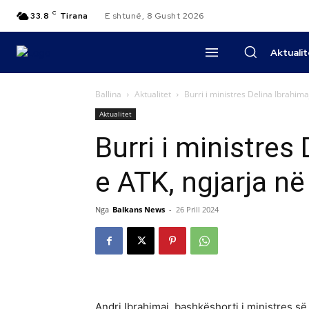
C
33.8
Tirana
E shtunë, 8 Gusht 2026
Aktuali
Ballina
Aktualitet
Burri i ministres Delina Ibrahimaj
Aktualitet
Burri i ministres
e ATK, ngjarja n
Nga
Balkans News
-
26 Prill 2024
Andri Ibrahimaj, bashkëshorti i ministres së