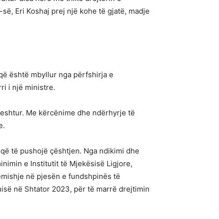
së, Eri Koshaj prej një kohe të gjatë, madje
që është mbyllur nga përfshirja e
i i një ministre.
ë heshtur. Me kërcënime dhe ndërhyrje të
e.
r që të pushojë çështjen. Nga ndikimi dhe
imin e Institutit të Mjekësisë Ligjore,
remishje në pjesën e fundshpinës të
misë në Shtator 2023, për të marrë drejtimin