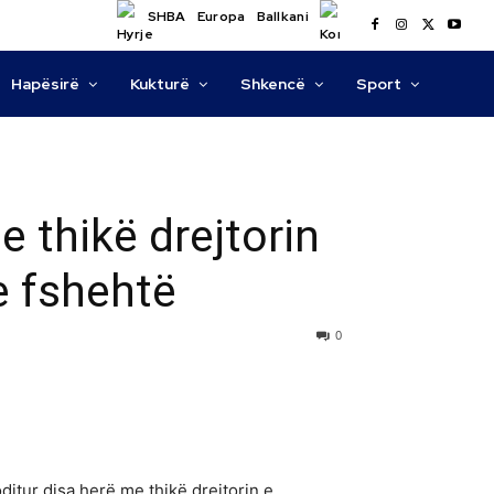
SHBA
Europa
Ballkani
Hapësirë
Kukturë
Shkencë
Sport
e thikë drejtorin
e fshehtë
0
ditur disa herë me thikë drejtorin e