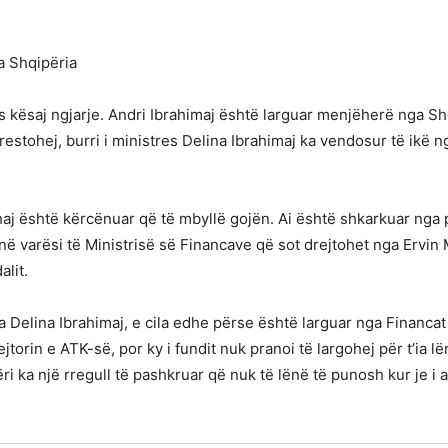
a Shqipëria
 kësaj ngjarje. Andri Ibrahimaj është larguar menjëherë nga Sh
rrestohej, burri i ministres Delina Ibrahimaj ka vendosur të ikë 
haj është kërcënuar që të mbyllë gojën. Ai është shkarkuar nga p
n në varësi të Ministrisë së Financave që sot drejtohet nga Ervin
lit.
 Delina Ibrahimaj, e cila edhe përse është larguar nga Financat 
jtorin e ATK-së, por ky i fundit nuk pranoi të largohej për t’ia l
i ka një rregull të pashkruar që nuk të lënë të punosh kur je i 