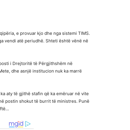
qipëria, e provuar kjo dhe nga sistemi TIMS.
nga vendi atë periudhë. Shteti është vënë në
osti i Drejtoritë të Përgjithshëm në
 Mete, dhe asnjë institucion nuk ka marrë
ka aty të gjithë stafin që ka emëruar në vite
ënë postin shokut të burrit të ministres. Punë
aftë…