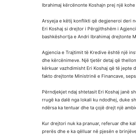
Ibrahimaj kërcënonte Koshajn prej një kohe 
Arsyeja e këtij konflikti që degjeneroi deri 
Eri Koshaj si drejtor i Përgjithshëm i Agjenc
bashkëshortja e Andri Ibrahimaj drejtonte M
Agjencia e Trajtimit të Kredive është një in
dhe kërcënimeve. Një tjetër detaj që thellon
kërkuar vazhdimisht Eri Koshaj që të jepte d
fakto drejtonte Ministrinë e Financave, sep
Përndjekjet ndaj shtetasit Eri Koshaj janë 
rrugë ka dalë nga lokali ku ndodhej, duke sh
ndërsa ka tentuar dhe ta çojë drejt një ambien
Kur drejtori nuk ka pranuar, referuar dhe kal
prerës dhe e ka qëlluar në pjesën e brinjëve