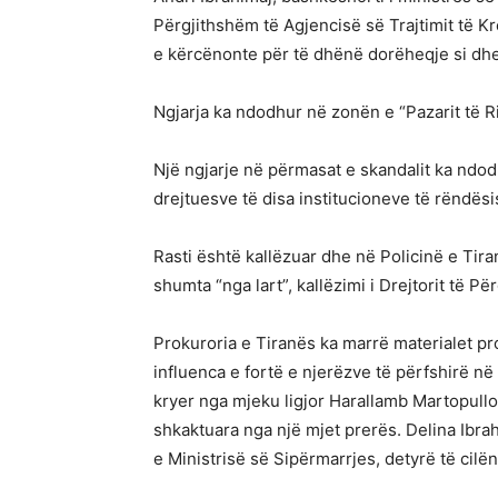
Përgjithshëm të Agjencisë së Trajtimit të K
e kërcënonte për të dhënë dorëheqje si dhe
Ngjarja ka ndodhur në zonën e “Pazarit të Ri
Një ngjarje në përmasat e skandalit ka ndo
drejtuesve të disa institucioneve të rëndësis
Rasti është kallëzuar dhe në Policinë e Tira
shumta “nga lart”, kallëzimi i Drejtorit të 
Prokuroria e Tiranës ka marrë materialet pr
influenca e fortë e njerëzve të përfshirë në
kryer nga mjeku ligjor Harallamb Martopullo
shkaktuara nga një mjet prerës. Delina Ibra
e Ministrisë së Sipërmarrjes, detyrë të cilë