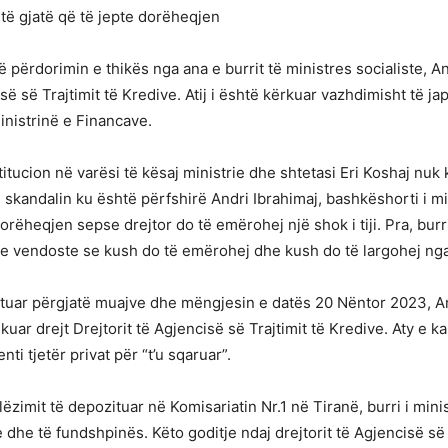
të gjatë që të jepte dorëheqjen
në përdorimin e thikës nga ana e burrit të ministres socialiste, 
isë së Trajtimit të Kredive. Atij i është kërkuar vazhdimisht të 
inistrinë e Financave.
stitucion në varësi të kësaj ministrie dhe shtetasi Eri Koshaj nu
 skandalin ku është përfshirë Andri Ibrahimaj, bashkëshorti i min
orëheqjen sepse drejtor do të emërohej një shok i tiji. Pra, burr
se vendoste se kush do të emërohej dhe kush do të largohej nga
shtuar përgjatë muajve dhe mëngjesin e datës 20 Nëntor 2023, A
kuar drejt Drejtorit të Agjencisë së Trajtimit të Kredive. Aty e 
ti tjetër privat për “t’u sqaruar”.
lëzimit të depozituar në Komisariatin Nr.1 në Tiranë, burri i mini
 dhe të fundshpinës. Këto goditje ndaj drejtorit të Agjencisë së