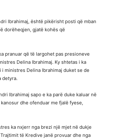
Andri Ibrahimaj, është pikërisht posti që mban
japë dorëheqjen, gjatë kohës që
k ka pranuar që të largohet pas presioneve
istres Delina Ibrahimaj. Ky shtetas i ka
i i ministres Delina Ibrahimaj duket se de
 detyra.
ndri Ibrahimaj sapo e ka parë duke kaluar në
ka kanosur dhe ofenduar me fjalë fyese,
stres ka nxjerr nga brezi një mjet në dukje
 Trajtimit të Kredive janë provuar dhe nga