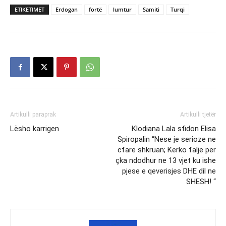
ETIKETIMET
Erdogan
fortë
lumtur
Samiti
Turqi
Artikulli paraprak
Artikulli tjetër
Lësho karrigen
Klodiana Lala sfidon Elisa
Spiropalin “Nese je serioze ne
cfare shkruan; Kerko falje per
çka ndodhur ne 13 vjet ku ishe
pjese e qeverisjes DHE dil ne
SHESH! “