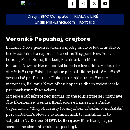
Dizajni:
BMC Computer
FJALA e LIRË
Shqipëria-Etnike.com
Kontakti
Veronikë Pepushaj, drejtore
Balkan's News gëzon statusin e një Agjencie të Pavarur dhe të
lirë Mediatike. Ka reporterët e vet në Shqipëri, New York,
Londër, Paris, Romë, Bruksel, Frankfurt am Main.
Balkan's News është një portal ku fjala e lirë ndihet vërtet e lirë
dhe është rreptësisht i mbyllur për publikime jashtë etikës së
gazetarisë profesionale. Duke patur një numër të madh
vizitorësh, Balkan's News ofron hapësira dhe mundësi ideale
për marketing dhe reklama.
Si pjesë e Subjekti të regjistruar pranë Ministrisë së Financave
dhe Ekonomisë, Qëndra Kombëtare e Biznesit me Fushë
Veprimtarie: “
Tregëti artikuj të ndryshëm, shërbime mediatike
”,
portali Balkan's News, me numrin unik të identifikimit të
subjektit (NUIS), ose
NIPT: L96314005N
, është një agjenci
serioze me elementë fiskalë sipas ligjit.