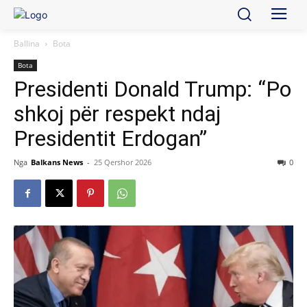
Ballina
Bota
Bota
Presidenti Donald Trump: “Po
shkoj për respekt ndaj
Presidentit Erdogan”
Nga
Balkans News
-
25 Qershor 2026
0