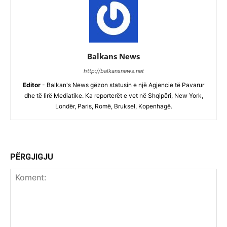
Balkans News
http://balkansnews.net
Editor
- Balkan's News gëzon statusin e një Agjencie të Pavarur
dhe të lirë Mediatike. Ka reporterët e vet në Shqipëri, New York,
Londër, Paris, Romë, Bruksel, Kopenhagë.
PËRGJIGJU