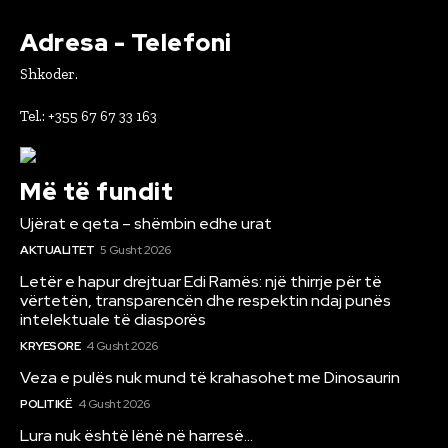
Adresa - Telefoni
Shkoder.
Tel.: +355 67 67 33 163
Më të fundit
Ujërat e qeta – shëmbin edhe urat
AKTUALITET
5 Gusht 2026
Letër e hapur drejtuar Edi Ramës: një thirrje për të
vërtetën, transparencën dhe respektin ndaj punës
intelektuale të diasporës
KRYESORE
4 Gusht 2026
Veza e pulës nuk mund të krahasohet me Dinosaurin
POLITIKË
4 Gusht 2026
Lura nuk është lënë në harresë…