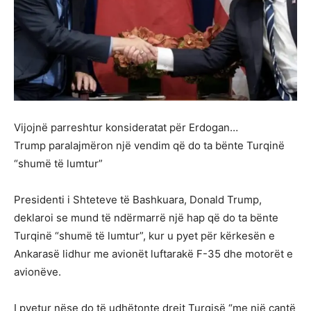
Vijojnë parreshtur konsideratat për Erdogan…
Trump paralajmëron një vendim që do ta bënte Turqinë
“shumë të lumtur”
Presidenti i Shteteve të Bashkuara, Donald Trump,
deklaroi se mund të ndërmarrë një hap që do ta bënte
Turqinë “shumë të lumtur”, kur u pyet për kërkesën e
Ankarasë lidhur me avionët luftarakë F-35 dhe motorët e
avionëve.
I pyetur nëse do të udhëtonte drejt Turqisë “me një çantë