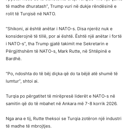
të madhe dhuratash”, Trump vuri në dukje rëndësinë e
rolit të Turqisë në NATO.
“Shikoni, ai është anëtar i NATO-s. Disa njerëz nuk e
konsiderojnë të tillë, por ai është. Është një anëtar i fortë
i NATO-s”, tha Trump gjatë takimit me Sekretarin e
Përgjithshëm të NATO-s, Mark Rutte, në Shtëpinë e
Bardhë.
“Po, ndoshta do të bëj diçka që do ta bëjë atë shumë të
lumtur”, shtoi ai.
Turqia po përgatitet të mirëpresë liderët e NATO-s në
samitin që do të mbahet në Ankara më 7-8 korrik 2026.
Nga ana e tij, Rutte theksoi se Turqia zotëron një industri
të madhe të mbrojtjes.