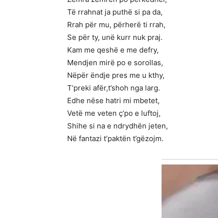
Të rrahnat ja puthë si pa da,
Rrah për mu, përherë ti rrah,
Se për ty, unë kurr nuk praj.
Kam me qeshë e me defry,
Mendjen mirë po e sorollas,
Nëpër ëndje pres me u kthy,
T’preki afër,t’shoh nga larg.
Edhe nëse hatri mi mbetet,
Vetë me veten ç’po e luftoj,
Shihe si na e ndrydhën jeten,
Në fantazi t’paktën t’gëzojm.