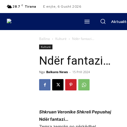
C
28.7
Tirana
E enjte, 6 Gusht 2026
Aktuali
Ballina
Kulturë
Ndër fantazi…
Kulturë
Ndër fantazi…
Nga
Balkans News
-
15 Prill 2024
Shkruan Veronike Shkreli Pepushaj
Ndër fantazi…
Zemra zemrën po përkëdhel,