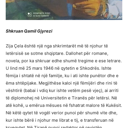
Shkruan Qamil Gjyrezi
Zija Çela është një nga shkrimtarët më të njohur të
letërsisë se sotme shqiptare. Dallohet për romane,
novela, por ka shkruar edhe shumë tregime e ese letrare.
U lind më 25 mars 1946 në qytetin e Shkodrës. Ishte
fëmija i shtatë në një familje, ku i ati ishte punëtor dhe e
ëma shtëpijake. Megjithëse kaloi një fëmijëri dhe rini të
vështirë (babai i vdiq kur ishte vetëm pesë vjeç), ai arriti
të diplomohej në Universitetin e Tiranës për letërsi. Në
atë kohë, u emërua mësues në fshatrat malore të Kukësit.
Në këtë qytet të vogël verior punoi për shumë vite dhe,
kur ishte bërë i njohur me librat e tij, e transferuan në
kryeqytet. Në Tiranë punoi redaktor në revistën