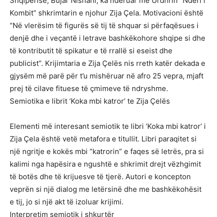
Shqipërisë, Bujar Nishani, ka nderuar me Urdhrin “Nderi i
Kombit” shkrimtarin e njohur Zija Çela. Motivacioni është
“Në vlerësim të figurës së tij të shquar si përfaqësues i
denjë dhe i veçantë i letrave bashkëkohore shqipe si dhe
të kontributit të spikatur e të rrallë si eseist dhe
publicist”. Krijimtaria e Zija Çelës nis rreth katër dekada e
gjysëm më parë për t’u mishëruar në afro 25 vepra, mjaft
prej të cilave fituese të çmimeve të ndryshme.
Semiotika e librit ‘Koka mbi katror’ te Zija Çelës
Elementi më interesant semiotik te libri ‘Koka mbi katror’ i
Zija Çela është vetë metafora e titullit. Libri paraqitet si
një ngritje e kokës mbi “katrorin” e faqes së letrës, pra si
kalimi nga hapësira e ngushtë e shkrimit drejt vëzhgimit
të botës dhe të krijuesve të tjerë. Autori e koncepton
veprën si një dialog me letërsinë dhe me bashkëkohësit
e tij, jo si një akt të izoluar krijimi.
Interpretim semiotik i shkurtër