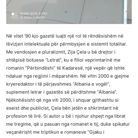
Në vitet ‘90 kjo gazetë luajti një rol të rëndësishëm në
lëvizjen intelektuale për përmbysjen e sistemit totalitar.
Me vendosjen e pluralizmit, Zija Çela u bë drejtor i
shtëpisë botuese “Letrat”, ku e filloi veprimtarinë me
romanin “Përbindëshi” të Kadaresë, një vepër që ishte
ndaluar nga regjimi i mëparshëm. Në vitin 2000 e gjejme
kryeredaktor i të përjavshmes “Albania e vogël”,
suplement letrar i gazetës së përditshme “Albania”.
Njëkohësisht që nga viti 2000, i shquar gjithashtu si
eseist dhe publicist, Çela bën jetën e shkrimtarit në
profesion të lirë. Si autor u bë i njohur shpejt nga librat
me tregime, që u pasuan nga romanet e tij, duke spikatur
veçanërisht me triptikun e romaneve “Gjaku i