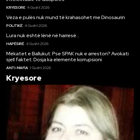
KRYESORE
4 Gusht 2026
Veza e pulës nuk mund të krahasohet me Dinosaurin
POLITIKË
4 Gusht 2026
Lura nuk është lënë në harresë…
HAPËSIRË
4 Gusht 2026
Mëkatet e Ballukut: Pse SPAK nuk e arreston? Avokati
sjell faktet: Dosja ka elemente korrupsioni
ANTI-MAFIA
1 Gusht 2026
Kryesore