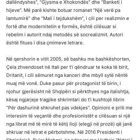
dallëndyshes”, “Gjysma e Xhokondës” dhe “Banketi i
hijeve”. Më parë kishte botuar romanet “Një verë pa
lamtumirë” dhe “Mali i tejdukshëm”, i cili per realizmin e
fortë dhe modernitetin e formës, është cilësuar si
rebelim i autorit ndaj metodës së socrealizmit. Autori
është fitues i disa çmimeve letrare.
Në qershorin e vitit 2005, së bashku me bashkëshorten,
Çela zhvendoset në Itali per t’i qëndruar te koka të birit,
Dritanit, i cili sëmuret nga kanceri dhe mbyll sytë nëntë
muaj më vonë. Duke pasur për protagonist të birin, i
njohur gjerësisht në Shqipëri si përkthyes nga italishtja,
kësaj ngjarjeje tragjike shkrimtari do t’i kushtojë librin
“Për dashurinë shkruhet pas vdekjes”. Opinioni e priti me
interesim të veçantë dhe profesionistët e cilësuan si një
nga librat më të mirë të këtij lloji (elegji në prozë) që janë
shkruar në letrat e përbotshme. Në 2016 Presidenti i