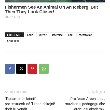
ETIKETIMET
Çel[s
katror
letersisë
libri
metaforat
Shkodrës
Artikulli paraprak
Artikulli tjetër
“Parlamenti i krimit”,
Profesor Arben Llozi,
protestuesit në Tiranë shkojnë
muzikanti, pedagogu dhe
drejt Kuvendit
drejtuesi akademik,