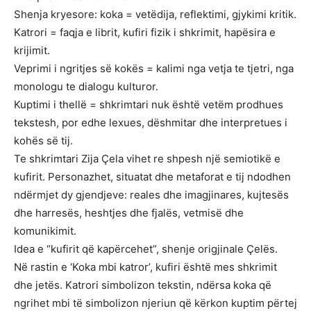
Shenja kryesore: koka = vetëdija, reflektimi, gjykimi kritik.
Katrori = faqja e librit, kufiri fizik i shkrimit, hapësira e
krijimit.
Veprimi i ngritjes së kokës = kalimi nga vetja te tjetri, nga
monologu te dialogu kulturor.
Kuptimi i thellë = shkrimtari nuk është vetëm prodhues
tekstesh, por edhe lexues, dëshmitar dhe interpretues i
kohës së tij.
Te shkrimtari Zija Çela vihet re shpesh një semiotikë e
kufirit. Personazhet, situatat dhe metaforat e tij ndodhen
ndërmjet dy gjendjeve: reales dhe imagjinares, kujtesës
dhe harresës, heshtjes dhe fjalës, vetmisë dhe
komunikimit.
Idea e “kufirit që kapërcehet”, shenje origjinale Çelës.
Në rastin e ‘Koka mbi katror’, kufiri është mes shkrimit
dhe jetës. Katrori simbolizon tekstin, ndërsa koka që
ngrihet mbi të simbolizon njeriun që kërkon kuptim përtej