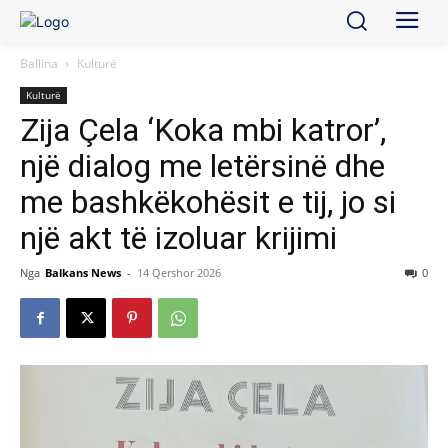
Ballina
Kulturë
Kulturë
Zija Çela ‘Koka mbi katror’,
një dialog me letërsinë dhe
me bashkëkohësit e tij, jo si
një akt të izoluar krijimi
Nga
Balkans News
-
14 Qershor 2026
0