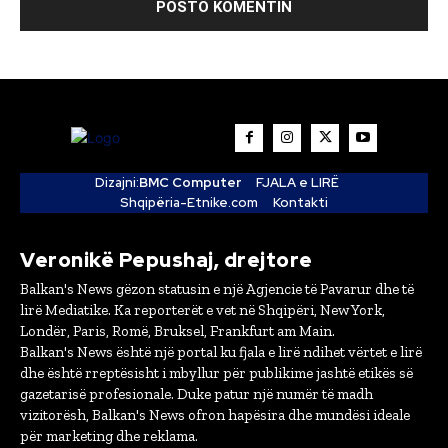
Dizajni:
BMC Computer
FJALA e LIRË
Shqipëria-Etnike.com
Kontakti
Veronikë Pepushaj, drejtore
Balkan's News gëzon statusin e një Agjencie të Pavarur dhe të
lirë Mediatike. Ka reporterët e vet në Shqipëri, New York,
Londër, Paris, Romë, Bruksel, Frankfurt am Main.
Balkan's News është një portal ku fjala e lirë ndihet vërtet e lirë
dhe është rreptësisht i mbyllur për publikime jashtë etikës së
gazetarisë profesionale. Duke patur një numër të madh
vizitorësh, Balkan's News ofron hapësira dhe mundësi ideale
për marketing dhe reklama.