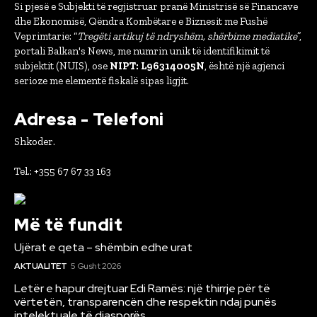
Si pjesë e Subjekti të regjistruar pranë Ministrisë së Financave
dhe Ekonomisë, Qëndra Kombëtare e Biznesit me Fushë
Veprimtarie: “
Tregëti artikuj të ndryshëm, shërbime mediatike
”,
portali Balkan's News, me numrin unik të identifikimit të
subjektit (NUIS), ose
NIPT: L96314005N
, është një agjenci
serioze me elementë fiskalë sipas ligjit.
Adresa - Telefoni
Shkoder.
Tel.: +355 67 67 33 163
Më të fundit
Ujërat e qeta – shëmbin edhe urat
AKTUALITET
5 Gusht 2026
Letër e hapur drejtuar Edi Ramës: një thirrje për të
vërtetën, transparencën dhe respektin ndaj punës
intelektuale të diasporës