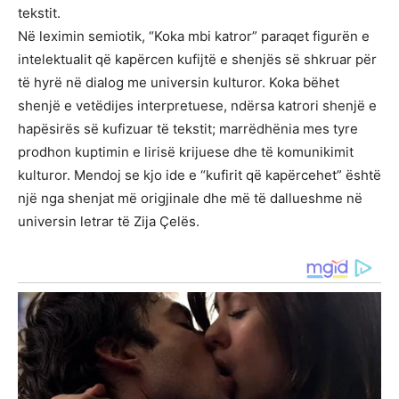
tekstit.
Në leximin semiotik, “Koka mbi katror” paraqet figurën e
intelektualit që kapërcen kufijtë e shenjës së shkruar për
të hyrë në dialog me universin kulturor. Koka bëhet
shenjë e vetëdijes interpretuese, ndërsa katrori shenjë e
hapësirës së kufizuar të tekstit; marrëdhënia mes tyre
prodhon kuptimin e lirisë krijuese dhe të komunikimit
kulturor. Mendoj se kjo ide e “kufirit që kapërcehet” është
një nga shenjat më origjinale dhe më të dallueshme në
universin letrar të Zija Çelës.