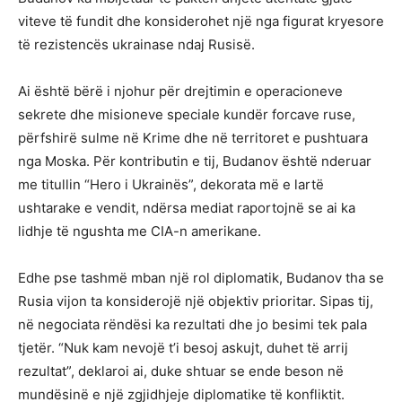
viteve të fundit dhe konsiderohet një nga figurat kryesore
të rezistencës ukrainase ndaj Rusisë.
Ai është bërë i njohur për drejtimin e operacioneve
sekrete dhe misioneve speciale kundër forcave ruse,
përfshirë sulme në Krime dhe në territoret e pushtuara
nga Moska. Për kontributin e tij, Budanov është nderuar
me titullin “Hero i Ukrainës”, dekorata më e lartë
ushtarake e vendit, ndërsa mediat raportojnë se ai ka
lidhje të ngushta me CIA-n amerikane.
Edhe pse tashmë mban një rol diplomatik, Budanov tha se
Rusia vijon ta konsiderojë një objektiv prioritar. Sipas tij,
në negociata rëndësi ka rezultati dhe jo besimi tek pala
tjetër. “Nuk kam nevojë t’i besoj askujt, duhet të arrij
rezultat”, deklaroi ai, duke shtuar se ende beson në
mundësinë e një zgjidhjeje diplomatike të konfliktit.