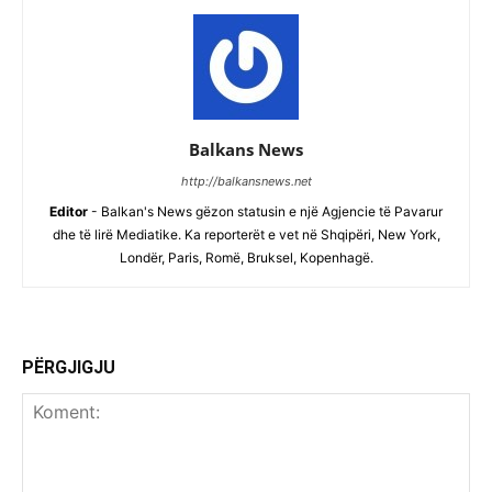
Balkans News
http://balkansnews.net
Editor
- Balkan's News gëzon statusin e një Agjencie të Pavarur
dhe të lirë Mediatike. Ka reporterët e vet në Shqipëri, New York,
Londër, Paris, Romë, Bruksel, Kopenhagë.
PËRGJIGJU