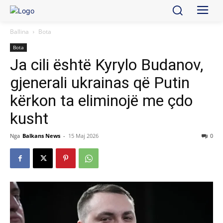
Ballina
Bota
Bota
Ja cili është Kyrylo Budanov,
gjenerali ukrainas që Putin
kërkon ta eliminojë me çdo
kusht
Nga
Balkans News
-
15 Maj 2026
0