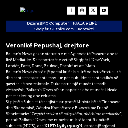
Dizajni:
BMC Computer
FJALA e LIRË
Shqipëria-Etnike.com
Kontakti
Veronikë Pepushaj, drejtore
Balkan's News gëzon statusin e një Agjencie të Pavarur dhe të
lirë Mediatike. Ka reporterët e vet në Shqipëri, New York,
Londër, Paris, Romë, Bruksel, Frankfurt am Main.
Balkan's News është një portal ku fjala e lirë ndihet vërtet e lirë
dhe është rreptësisht i mbyllur për publikime jashtë etikës së
gazetarisë profesionale. Duke patur një numër të madh
vizitorësh, Balkan's News ofron hapësira dhe mundësi ideale
për marketing dhe reklama.
Si pjesë e Subjekti të regjistruar pranë Ministrisë së Financave
dhe Ekonomisë, Qëndra Kombëtare e Biznesit me Fushë
Veprimtarie: “
Tregëti artikuj të ndryshëm, shërbime mediatike
”,
portali Balkan's News, me numrin unik të identifikimit të
subjektit (NUIS), ose
NIPT: L96314005N
, është një agjenci