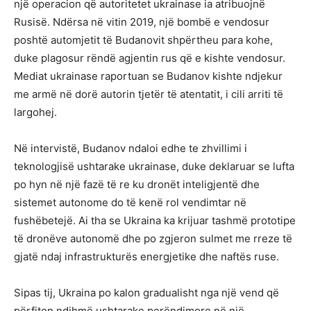
një operacion që autoritetet ukrainase ia atribuojnë
Rusisë. Ndërsa në vitin 2019, një bombë e vendosur
poshtë automjetit të Budanovit shpërtheu para kohe,
duke plagosur rëndë agjentin rus që e kishte vendosur.
Mediat ukrainase raportuan se Budanov kishte ndjekur
me armë në dorë autorin tjetër të atentatit, i cili arriti të
largohej.
Në intervistë, Budanov ndaloi edhe te zhvillimi i
teknologjisë ushtarake ukrainase, duke deklaruar se lufta
po hyn në një fazë të re ku dronët inteligjentë dhe
sistemet autonome do të kenë rol vendimtar në
fushëbetejë. Ai tha se Ukraina ka krijuar tashmë prototipe
të dronëve autonomë dhe po zgjeron sulmet me rreze të
gjatë ndaj infrastrukturës energjetike dhe naftës ruse.
Sipas tij, Ukraina po kalon gradualisht nga një vend që
përfiton ndihmë ushtarake perëndimore në një