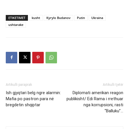
ETIKETIMET
kusht
Kyrylo Budanov
Putin
Ukraina
ushtarake
Artikulli paraprak
Artikulli tjetër
Ish gjyqtari belg ngre alarmin:
Diplomati amerikan reagon
Mafia po pastron para në
publikisht/ Edi Rama i rrethuar
bregdetin shqiptar
nga korrupsioni, rasti
“Balluku”…