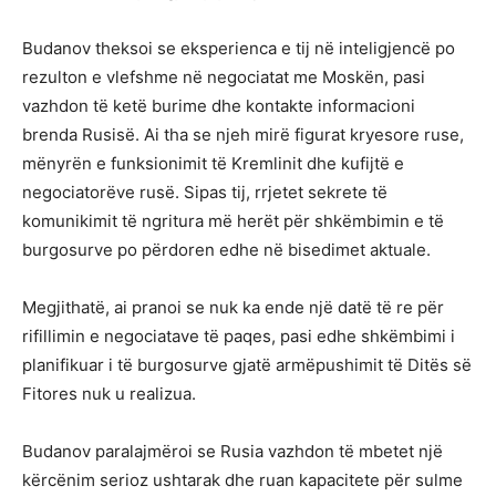
Budanov theksoi se eksperienca e tij në inteligjencë po
rezulton e vlefshme në negociatat me Moskën, pasi
vazhdon të ketë burime dhe kontakte informacioni
brenda Rusisë. Ai tha se njeh mirë figurat kryesore ruse,
mënyrën e funksionimit të Kremlinit dhe kufijtë e
negociatorëve rusë. Sipas tij, rrjetet sekrete të
komunikimit të ngritura më herët për shkëmbimin e të
burgosurve po përdoren edhe në bisedimet aktuale.
Megjithatë, ai pranoi se nuk ka ende një datë të re për
rifillimin e negociatave të paqes, pasi edhe shkëmbimi i
planifikuar i të burgosurve gjatë armëpushimit të Ditës së
Fitores nuk u realizua.
Budanov paralajmëroi se Rusia vazhdon të mbetet një
kërcënim serioz ushtarak dhe ruan kapacitete për sulme