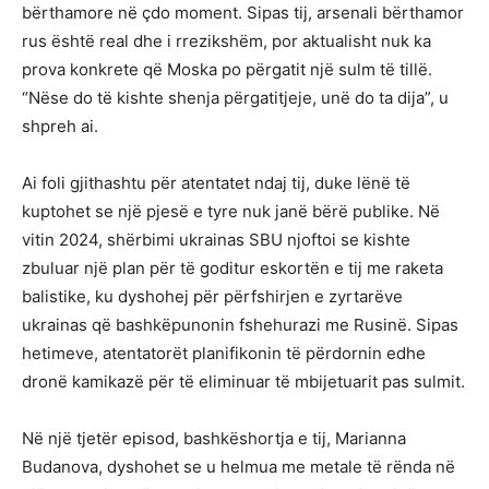
bërthamore në çdo moment. Sipas tij, arsenali bërthamor
rus është real dhe i rrezikshëm, por aktualisht nuk ka
prova konkrete që Moska po përgatit një sulm të tillë.
“Nëse do të kishte shenja përgatitjeje, unë do ta dija”, u
shpreh ai.
Ai foli gjithashtu për atentatet ndaj tij, duke lënë të
kuptohet se një pjesë e tyre nuk janë bërë publike. Në
vitin 2024, shërbimi ukrainas SBU njoftoi se kishte
zbuluar një plan për të goditur eskortën e tij me raketa
balistike, ku dyshohej për përfshirjen e zyrtarëve
ukrainas që bashkëpunonin fshehurazi me Rusinë. Sipas
hetimeve, atentatorët planifikonin të përdornin edhe
dronë kamikazë për të eliminuar të mbijetuarit pas sulmit.
Në një tjetër episod, bashkëshortja e tij, Marianna
Budanova, dyshohet se u helmua me metale të rënda në