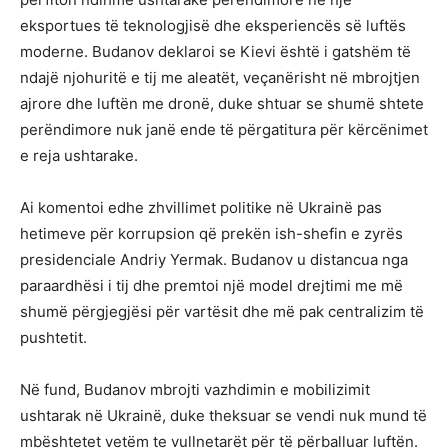
eksportues të teknologjisë dhe eksperiencës së luftës
moderne. Budanov deklaroi se Kievi është i gatshëm të
ndajë njohuritë e tij me aleatët, veçanërisht në mbrojtjen
ajrore dhe luftën me dronë, duke shtuar se shumë shtete
perëndimore nuk janë ende të përgatitura për kërcënimet
e reja ushtarake.
Ai komentoi edhe zhvillimet politike në Ukrainë pas
hetimeve për korrupsion që prekën ish-shefin e zyrës
presidenciale Andriy Yermak. Budanov u distancua nga
paraardhësi i tij dhe premtoi një model drejtimi me më
shumë përgjegjësi për vartësit dhe më pak centralizim të
pushtetit.
Në fund, Budanov mbrojti vazhdimin e mobilizimit
ushtarak në Ukrainë, duke theksuar se vendi nuk mund të
mbështetet vetëm te vullnetarët për të përballuar luftën.