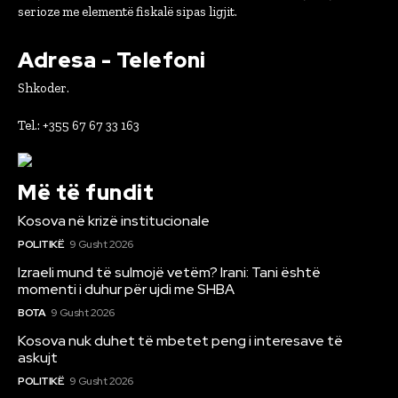
serioze me elementë fiskalë sipas ligjit.
Adresa - Telefoni
Shkoder.
Tel.: +355 67 67 33 163
Më të fundit
Kosova në krizë institucionale
POLITIKË
9 Gusht 2026
Izraeli mund të sulmojë vetëm? Irani: Tani është
momenti i duhur për ujdi me SHBA
BOTA
9 Gusht 2026
Kosova nuk duhet të mbetet peng i interesave të
askujt
POLITIKË
9 Gusht 2026