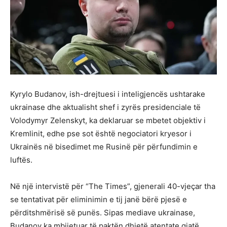
Kyrylo Budanov, ish-drejtuesi i inteligjencës ushtarake
ukrainase dhe aktualisht shef i zyrës presidenciale të
Volodymyr Zelenskyt, ka deklaruar se mbetet objektiv i
Kremlinit, edhe pse sot është negociatori kryesor i
Ukrainës në bisedimet me Rusinë për përfundimin e
luftës.
Në një intervistë për “The Times”, gjenerali 40-vjeçar tha
se tentativat për eliminimin e tij janë bërë pjesë e
përditshmërisë së punës. Sipas mediave ukrainase,
Budanov ka mbijetuar të paktën dhjetë atentate gjatë