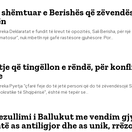
 e shëmtuar e Berishës që zëvendë
ën
, për një “kryengritje
atosur”, nuk mbetln një gafë rastësore gjuhësore. Por...
je që tingëllon e rëndë, për konfl
e
ndësojë Sali Berishën
kratike të Shqipërisë", është më tepër se...
ezullimi i Ballukut me vendim gj
të as antiligjor dhe as unik, rrëz