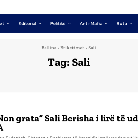
tet
Editorial
Politikë
Anti-Mafia
Bota
Ballina
Etiketimet
Sali
Tag:
Sali
on grata” Sali Berisha i lirë të u
A