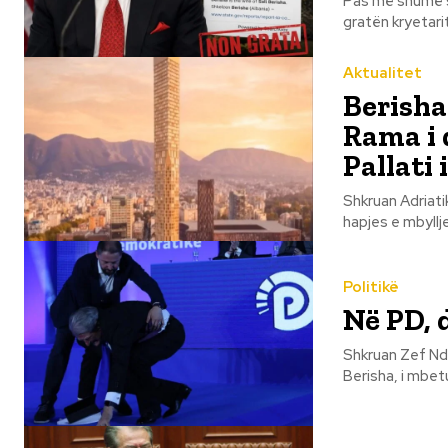
Pas më shumë s
gratën kryetarit
Aktualitet
Berisha
Rama i 
Pallati
Shkruan Adriatik Doçi Ka 13 vite që mban Edi Ramën në pushtet për
hapjes e mbyllje
Politikë
Në PD, 
Shkruan Zef Ndreka Pasi eliminoi një nga një të gjithë kandidatët për 
Berisha, i mbetu