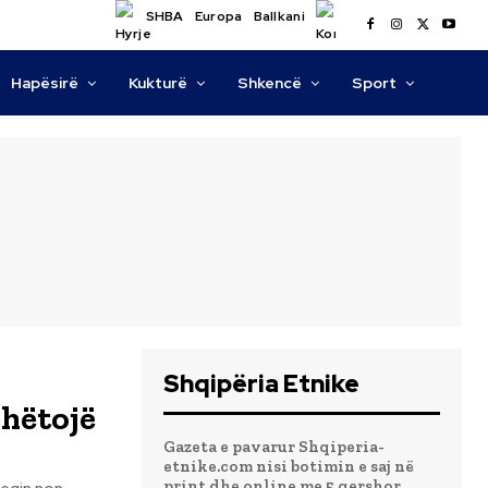
SHBA
Europa
Ballkani
Hapësirë
Kukturë
Shkencë
Sport
Shqipëria Etnike
dhëtojë
Gazeta e pavarur Shqiperia-
etnike.com nisi botimin e saj në
print dhe online me 5 qershor