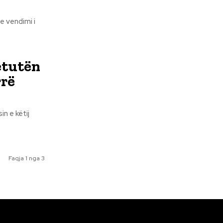
e vendimi i
etutën
rrë
n e këtij
Faqja 1 nga 3