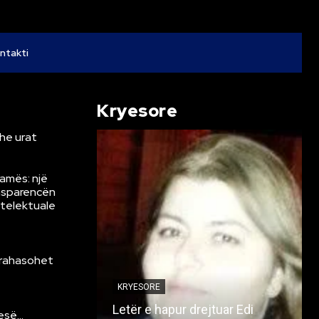
ntakti
Kryesore
he urat
Ramës: një
ansparencën
ntelektuale
krahasohet
KRYESORE
Letër e hapur drejtuar Edi
resë…