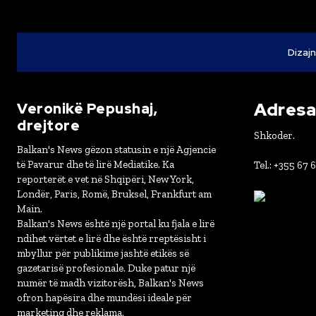
Dizajn
Adresa 
Veronikë Pepushaj,
drejtore
Shkoder.
Balkan's News gëzon statusin e një Agjencie
të Pavarur dhe të lirë Mediatike. Ka
Tel.: +355 67 
reporterët e vet në Shqipëri, New York,
Londër, Paris, Romë, Bruksel, Frankfurt am
Main.
Balkan's News është një portal ku fjala e lirë
ndihet vërtet e lirë dhe është rreptësisht i
mbyllur për publikime jashtë etikës së
gazetarisë profesionale. Duke patur një
numër të madh vizitorësh, Balkan's News
ofron hapësira dhe mundësi ideale për
marketing dhe reklama.