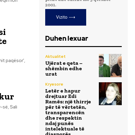
heqin non
2001.
Vizito ⟶
si
Duhen lexuar
te
Aktualitet
Ujërat e qeta –
shëmbin edhe
urat
Kryesore
Letër e hapur
ekur
drejtuar Edi
Ramës: një thirrje
për të vërtetën,
transparencën
dhe respektin
ndaj punës
intelektuale të
diasporës