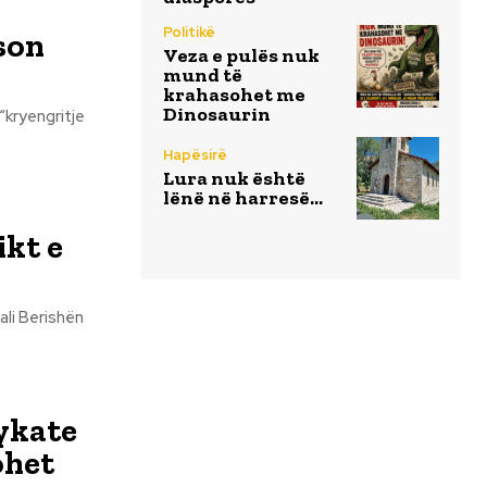
Politikë
son
Veza e pulës nuk
mund të
krahasohet me
Dinosaurin
Hapësirë
Lura nuk është
lënë në harresë…
ikt e
ykate
ohet