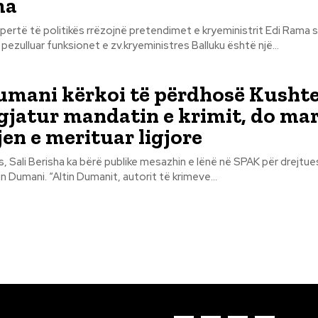
ma
pertë të politikës rrëzojnë pretendimet e kryeministrit Edi Rama s
pezulluar funksionet e zv.kryeministres Balluku është një...
umani kërkoi të përdhosë Kusht
zgjatur mandatin e krimit, do ma
jen e merituar ligjore
s, Sali Berisha ka bërë publike mesazhin e lënë në SPAK për drejtuesi
institucioni, Altin Dumani. “Altin Dumanit, autorit të krimeve...