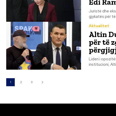
Edi Ra
Juristë dhe eks
gjykatës për të 
Aktualitet
Altin D
për të 
përgjig
Lideri i opozitë
1
2
3