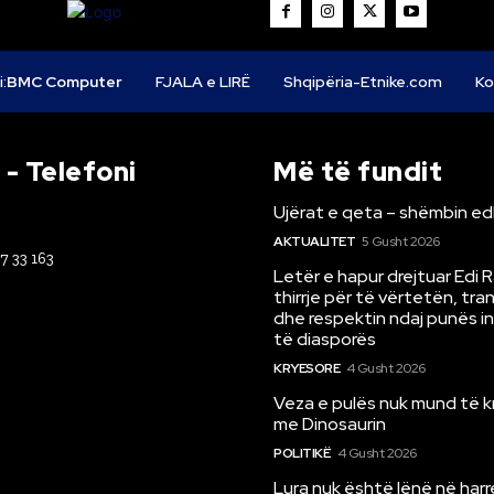
i:
BMC Computer
FJALA e LIRË
Shqipëria-Etnike.com
Ko
- Telefoni
Më të fundit
Ujërat e qeta – shëmbin ed
AKTUALITET
5 Gusht 2026
67 33 163
Letër e hapur drejtuar Edi 
thirrje për të vërtetën, tr
dhe respektin ndaj punës i
të diasporës
KRYESORE
4 Gusht 2026
Veza e pulës nuk mund të 
me Dinosaurin
POLITIKË
4 Gusht 2026
Lura nuk është lënë në har