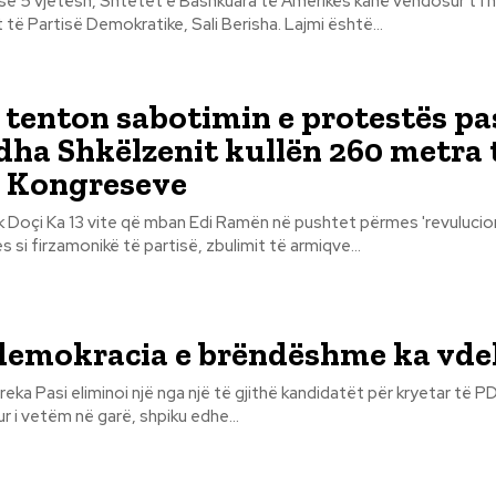
e 5 vjetësh, Shtetet e Bashkuara të Amerikës kanë vendosur t’i 
 të Partisë Demokratike, Sali Berisha. Lajmi është...
 tenton sabotimin e protestës pa
dha Shkëlzenit kullën 260 metra 
 i Kongreseve
mes 'revulucionit paqësor',
s si firzamonikë të partisë, zbulimit të armiqve...
demokracia e brëndëshme ka vd
kryetar të PD-së, Sali
r i vetëm në garë, shpiku edhe...