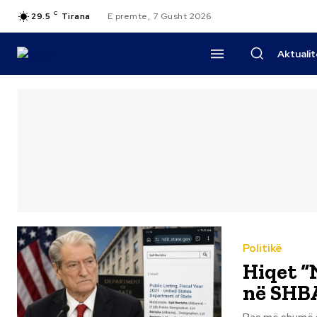
C
29.5
Tirana
E premte, 7 Gusht 2026
Aktuali
Politikë
Hiqet “N
në SHB