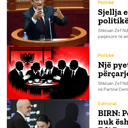
Politikë
Sjellja
politik
Shkruan Zef Ndreka Deklaratat e fundit të kreut të opozitës, Sali Berisha
paqësore të arm
Politikë
Një pyet
përçarj
Shkruan Zef Ndreka Pyetja “çfarë feje do të jetë personi që do të zëve
në Partinë Demo
Editorial
BIRN: P
nuk ësh