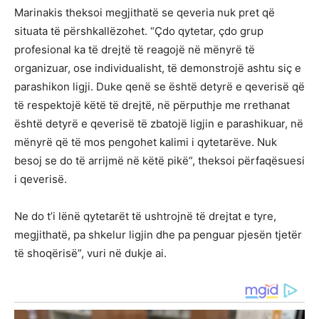
Marinakis theksoi megjithatë se qeveria nuk pret që
situata të përshkallëzohet. “Çdo qytetar, çdo grup
profesional ka të drejtë të reagojë në mënyrë të
organizuar, ose individualisht, të demonstrojë ashtu siç e
parashikon ligji. Duke qenë se është detyrë e qeverisë që
të respektojë këtë të drejtë, në përputhje me rrethanat
është detyrë e qeverisë të zbatojë ligjin e parashikuar, në
mënyrë që të mos pengohet kalimi i qytetarëve. Nuk
besoj se do të arrijmë në këtë pikë”, theksoi përfaqësuesi
i qeverisë.
Ne do t’i lënë qytetarët të ushtrojnë të drejtat e tyre,
megjithatë, pa shkelur ligjin dhe pa penguar pjesën tjetër
të shoqërisë”, vuri në dukje ai.