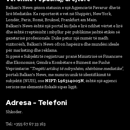
Balkan's News gëzon statusin e një Agjencie të Pavarur dhe të
lirë Mediatike. Ka reporterët e vet në Shqipëri, New York,
Londër, Paris, Romë, Bruksel, Frankfurt am Main.
Balkan's News është një portal ku fjala e lirë ndihet vërtet e lirë
dhe është rreptësisht i mbyllur për publikime jashtë etikës së
gazetarisë profesionale. Duke patur një numër të madh
vizitorësh, Balkan's News ofron hapësira dhe mundësi ideale
për marketing dhe reklama.
Si pjesë e Subjekti të regjistruar pranë Ministrisë së Financave
dhe Ekonomisë, Qëndra Kombëtare e Biznesit me Fushë
Veprimtarie: “
Tregëti artikuj të ndryshëm, shërbime mediatike
”,
portali Balkan's News, me numrin unik të identifikimit të
subjektit (NUIS), ose
NIPT: L96314005N
, është një agjenci
serioze me elementë fiskalë sipas ligjit.
Adresa - Telefoni
Shkoder.
Tel.: +355 67 67 33 163