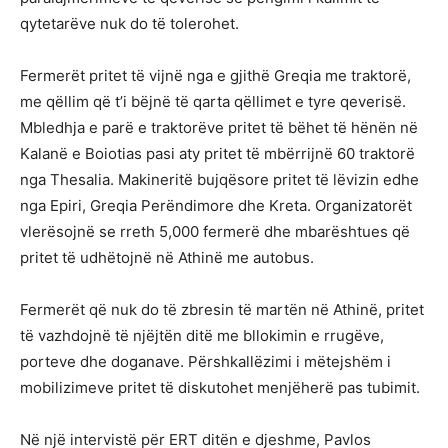
qytetarëve nuk do të tolerohet.
Fermerët pritet të vijnë nga e gjithë Greqia me traktorë,
me qëllim që t’i bëjnë të qarta qëllimet e tyre qeverisë.
Mbledhja e parë e traktorëve pritet të bëhet të hënën në
Kalanë e Boiotias pasi aty pritet të mbërrijnë 60 traktorë
nga Thesalia. Makineritë bujqësore pritet të lëvizin edhe
nga Epiri, Greqia Perëndimore dhe Kreta. Organizatorët
vlerësojnë se rreth 5,000 fermerë dhe mbarështues që
pritet të udhëtojnë në Athinë me autobus.
Fermerët që nuk do të zbresin të martën në Athinë, pritet
të vazhdojnë të njëjtën ditë me bllokimin e rrugëve,
porteve dhe doganave. Përshkallëzimi i mëtejshëm i
mobilizimeve pritet të diskutohet menjëherë pas tubimit.
Në një intervistë për ERT ditën e djeshme, Pavlos