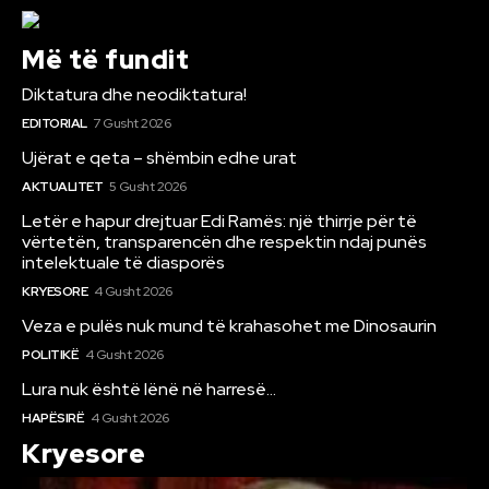
Më të fundit
Diktatura dhe neodiktatura!
EDITORIAL
7 Gusht 2026
Ujërat e qeta – shëmbin edhe urat
AKTUALITET
5 Gusht 2026
Letër e hapur drejtuar Edi Ramës: një thirrje për të
vërtetën, transparencën dhe respektin ndaj punës
intelektuale të diasporës
KRYESORE
4 Gusht 2026
Veza e pulës nuk mund të krahasohet me Dinosaurin
POLITIKË
4 Gusht 2026
Lura nuk është lënë në harresë…
HAPËSIRË
4 Gusht 2026
Kryesore