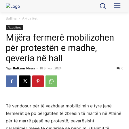
Ballina
Aktualitet
Aktualitet
Mijëra fermerë mobilizohen
për protestën e madhe,
qeveria në hall
Nga
Balkans News
-
18 Shkurt 2024
0
Të vendosur për të vazhduar mobilizimin e tyre janë
fermerët që po përgatiten të zbresin të martën në Athinë
për të marrë pjesë në protestë, pavarësisht
paralajmërimeve të qeverisë se pengimi i kalimit të