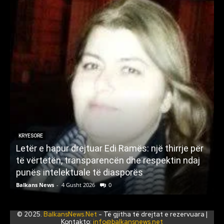
KRYESORE
Letër e hapur drejtuar Edi Ramës: një thirrje për
A
të vërtetën, transparencën dhe respektin ndaj
punës intelektuale të diasporës
p
Balkans News
-
4 Gusht 2026
0
B
© 2025.
BalkansNews.Net
- Të gjitha të drejtat e rezervuara |
Kontakto:
info@balkansnews.net