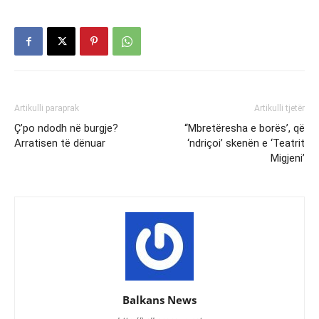
Artikulli paraprak
Artikulli tjetër
Ç’po ndodh në burgje?
“Mbretëresha e borës’, që
Arratisen të dënuar
‘ndriçoi’ skenën e ‘Teatrit
Migjeni’
Balkans News