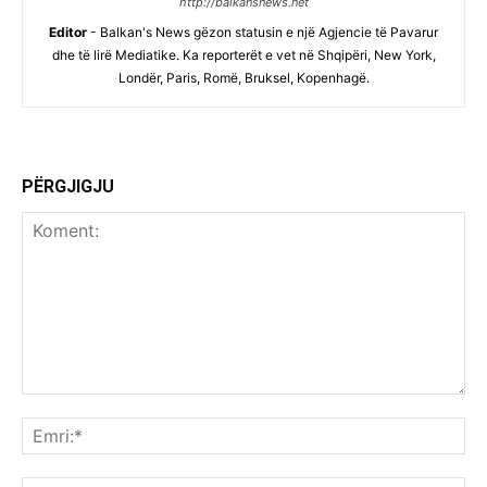
http://balkansnews.net
Editor
- Balkan's News gëzon statusin e një Agjencie të Pavarur
dhe të lirë Mediatike. Ka reporterët e vet në Shqipëri, New York,
Londër, Paris, Romë, Bruksel, Kopenhagë.
PËRGJIGJU