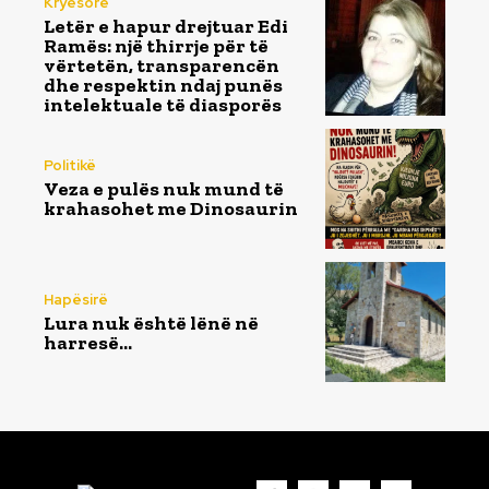
Kryesore
Letër e hapur drejtuar Edi
Ramës: një thirrje për të
vërtetën, transparencën
dhe respektin ndaj punës
intelektuale të diasporës
Politikë
Veza e pulës nuk mund të
krahasohet me Dinosaurin
Hapësirë
Lura nuk është lënë në
harresë…