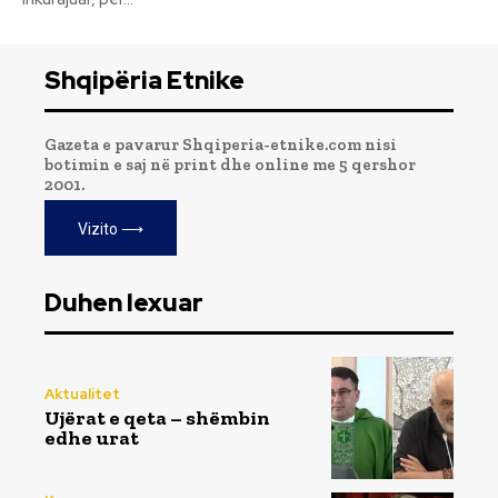
Shqipëria Etnike
Gazeta e pavarur Shqiperia-etnike.com nisi
botimin e saj në print dhe online me 5 qershor
2001.
Vizito ⟶
Duhen lexuar
Aktualitet
Ujërat e qeta – shëmbin
edhe urat