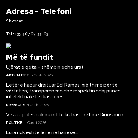
Adresa - Telefoni
Shkoder.
Tel.: +355 67 67 33 163
Më të fundit
Ujërat e qeta – shëmbin edhe urat
AKTUALITET
5 Gusht 2026
Letër e hapur drejtuar Edi Ramës: një thirrje për të
vërtetën, transparencën dhe respektin ndaj punës
intelektuale të diasporës
KRYESORE
4 Gusht 2026
Veza e pulës nuk mund të krahasohet me Dinosaurin
POLITIKË
4 Gusht 2026
Lura nuk është lënë në harresë…