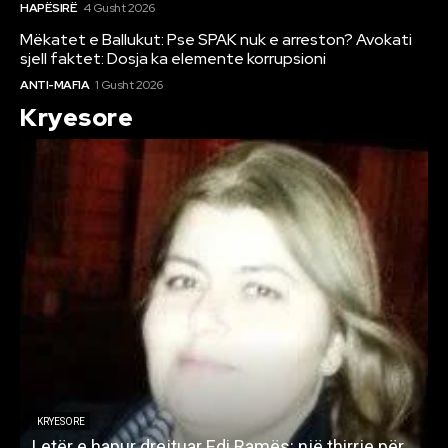
HAPËSIRË
4 Gusht 2026
Mëkatet e Ballukut: Pse SPAK nuk e arreston? Avokati
sjell faktet: Dosja ka elemente korrupsioni
ANTI-MAFIA
1 Gusht 2026
Kryesore
KRYESORE
Letër e hapur drejtuar Edi Ramës: një thirrje për
A