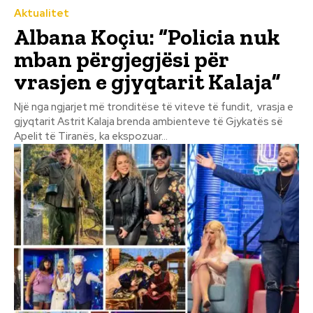
Aktualitet
Albana Koçiu: “Policia nuk
mban përgjegjësi për
vrasjen e gjyqtarit Kalaja”
Një nga ngjarjet më tronditëse të viteve të fundit, vrasja e
gjyqtarit Astrit Kalaja brenda ambienteve të Gjykatës së
Apelit të Tiranës, ka ekspozuar...