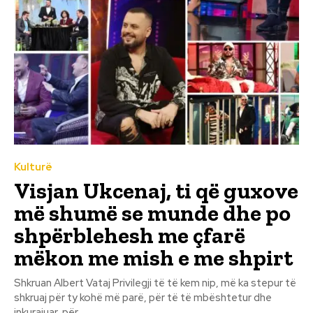
Kulturë
Visjan Ukcenaj, ti që guxove
më shumë se munde dhe po
shpërblehesh me çfarë
mëkon me mish e me shpirt
Shkruan Albert Vataj Privilegji të të kem nip, më ka stepur të
shkruaj për ty kohë më parë, për të të mbështetur dhe
inkurajuar, për...