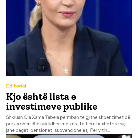
Editorial
Kjo është lista e
investimeve publike
Shkruan Ola Xama Tabela përmban të gjithë shpenzimet që
prokurohen dhe nuk lidhen me zëra të tjerë buxhetorë siç
janë pagat, pensionet, subvencione etj. Për vitin...