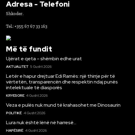
Adresa - Telefoni
Shkoder.
Tel.: +355 67 67 33 163
Më të fundit
Ujërat e qeta – shëmbin edhe urat
AKTUALITET
5 Gusht 2026
Letër e hapur drejtuar Edi Ramës: një thirrje për të
vërtetën, transparencën dhe respektin ndaj punës
intelektuale të diasporës
KRYESORE
4 Gusht 2026
Veza e pulës nuk mund të krahasohet me Dinosaurin
POLITIKË
4 Gusht 2026
Lura nuk është lënë në harresë…
HAPËSIRË
4 Gusht 2026