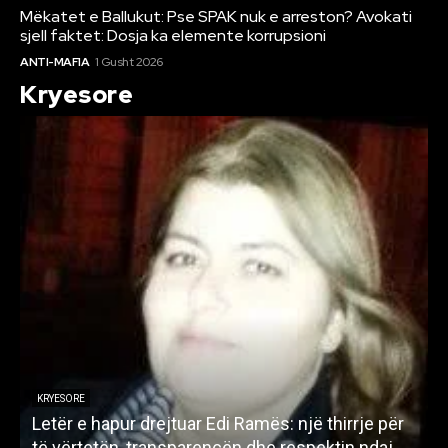
Mëkatet e Ballukut: Pse SPAK nuk e arreston? Avokati
sjell faktet: Dosja ka elemente korrupsioni
ANTI-MAFIA
1 Gusht 2026
Kryesore
KRYESORE
Letër e hapur drejtuar Edi Ramës: një thirrje për
A
të vërtetën, transparencën dhe respektin ndaj