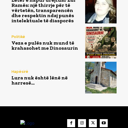
Letër e hapur drejtuar Edi
Ramës: një thirrje për të
vërtetën, transparencën
dhe respektin ndaj punës
intelektuale të diasporës
Politikë
Veza e pulës nuk mund të
krahasohet me Dinosaurin
Hapësirë
Lura nuk është lënë në
harresë…