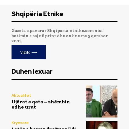
Shqipëria Etnike
Gazeta e pavarur Shqiperia-etnike.com nisi
botimin e saj në print dhe online me 5 qershor
2001.
Vizito ⟶
Duhen lexuar
Aktualitet
Ujërat e qeta – shëmbin
edhe urat
Kryesore