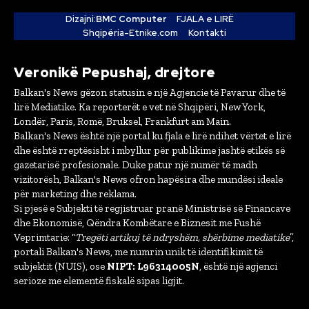
Dizajni:
BMC Computer
FJALA e LIRË
Shqipëria-Etnike.com
Kontakti
Veronikë Pepushaj, drejtore
Balkan's News gëzon statusin e një Agjencie të Pavarur dhe të
lirë Mediatike. Ka reporterët e vet në Shqipëri, New York,
Londër, Paris, Romë, Bruksel, Frankfurt am Main.
Balkan's News është një portal ku fjala e lirë ndihet vërtet e lirë
dhe është rreptësisht i mbyllur për publikime jashtë etikës së
gazetarisë profesionale. Duke patur një numër të madh
vizitorësh, Balkan's News ofron hapësira dhe mundësi ideale
për marketing dhe reklama.
Si pjesë e Subjekti të regjistruar pranë Ministrisë së Financave
dhe Ekonomisë, Qëndra Kombëtare e Biznesit me Fushë
Veprimtarie: “
Tregëti artikuj të ndryshëm, shërbime mediatike
”,
portali Balkan's News, me numrin unik të identifikimit të
subjektit (NUIS), ose
NIPT: L96314005N
, është një agjenci
serioze me elementë fiskalë sipas ligjit.