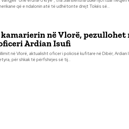
 Berisha duke njoftuar heqjen e
rikane që e ndalonin atë të udhëtonte drejt Tokës së...
kamarierin në Vlorë, pezullohet
ficeri Ardian Isufi
ullimit në Vlorë, aktualisht oficer i policisë kufitare në Dibër, Ardian
tyra, për shkak të përfshirjes së tij...