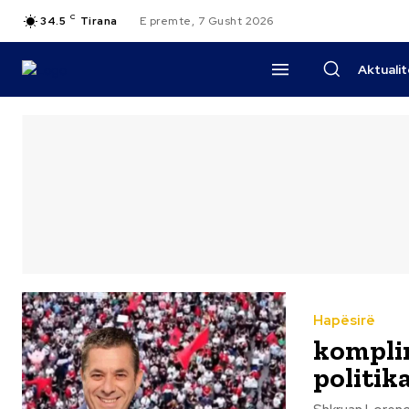
C
34.5
Tirana
E premte, 7 Gusht 2026
Aktuali
Hapësirë
komplim
politik