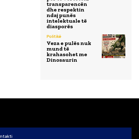
transparencën
dhe respektin
ndaj punës
intelektuale të
diasporës
Politikë
Veza e pulës nuk
mund të
krahasohet me
Dinosaurin
ntakti