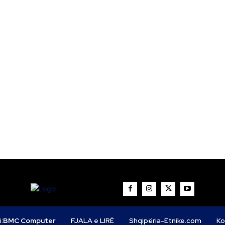
i:
BMC Computer
FJALA e LIRË
Shqipëria-Etnike.com
Ko