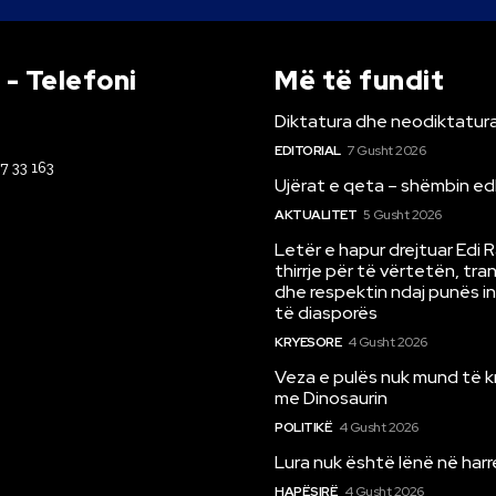
- Telefoni
Më të fundit
Diktatura dhe neodiktatura
EDITORIAL
7 Gusht 2026
67 33 163
Ujërat e qeta – shëmbin ed
AKTUALITET
5 Gusht 2026
Letër e hapur drejtuar Edi 
thirrje për të vërtetën, tr
dhe respektin ndaj punës i
të diasporës
KRYESORE
4 Gusht 2026
Veza e pulës nuk mund të 
me Dinosaurin
POLITIKË
4 Gusht 2026
Lura nuk është lënë në har
HAPËSIRË
4 Gusht 2026