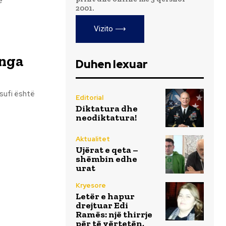
2001.
Vizito ⟶
 nga
Duhen lexuar
 Isufi është
Editorial
Diktatura dhe
neodiktatura!
Aktualitet
Ujërat e qeta –
shëmbin edhe
urat
Kryesore
Letër e hapur
drejtuar Edi
Ramës: një thirrje
për të vërtetën,