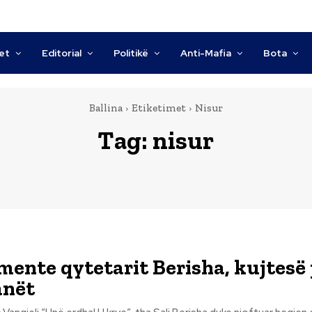
tet
Editorial
Politikë
Anti-Mafia
Bota
Ballina
Etiketimet
Nisur
Tag:
nisur
ente qytetarit Berisha, kujtesë
anët