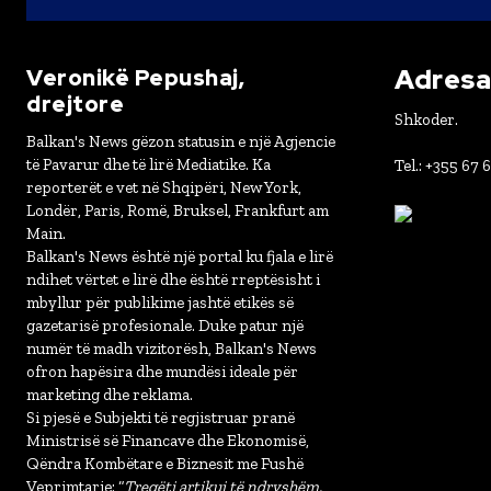
Adresa 
Veronikë Pepushaj,
drejtore
Shkoder.
Balkan's News gëzon statusin e një Agjencie
të Pavarur dhe të lirë Mediatike. Ka
Tel.: +355 67 
reporterët e vet në Shqipëri, New York,
Londër, Paris, Romë, Bruksel, Frankfurt am
Main.
Balkan's News është një portal ku fjala e lirë
ndihet vërtet e lirë dhe është rreptësisht i
mbyllur për publikime jashtë etikës së
gazetarisë profesionale. Duke patur një
numër të madh vizitorësh, Balkan's News
ofron hapësira dhe mundësi ideale për
marketing dhe reklama.
Si pjesë e Subjekti të regjistruar pranë
Ministrisë së Financave dhe Ekonomisë,
Qëndra Kombëtare e Biznesit me Fushë
Veprimtarie: “
Tregëti artikuj të ndryshëm,