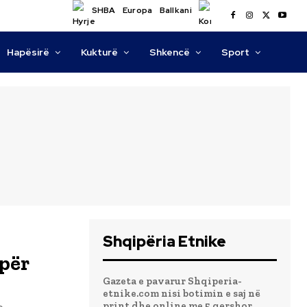
SHBA
Europa
Ballkani
Hapësirë
Kukturë
Shkencë
Sport
Shqipëria Etnike
 për
Gazeta e pavarur Shqiperia-
etnike.com nisi botimin e saj në
print dhe online me 5 qershor