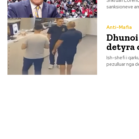
Shkruan Lorenc Vangjeli “Unë erdha! U krye”, tha Sali
sanksioneve ame
Anti-Mafia
Dhunoi 
detyra o
Ish-shefi i qark
pezulluar nga de