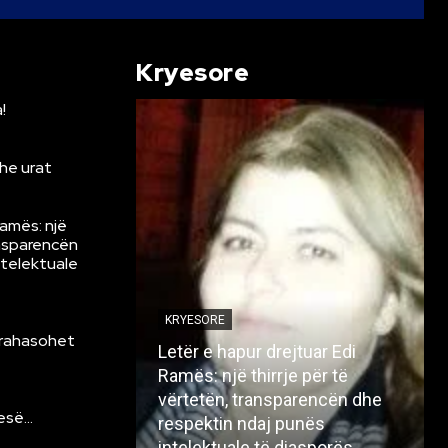
Kryesore
!
he urat
Ramës: një
ansparencën
ntelektuale
KRYESORE
krahasohet
Letër e hapur drejtuar Edi
Ramës: një thirrje për të
vërtetën, transparencën dhe
resë…
respektin ndaj punës
intelektuale të diasporës