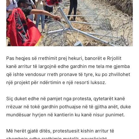
Pas heqjes së rrethimit prej hekuri, banorët e Rrjollit
kanë arritur të largojnë edhe gardhin me tela me gjemba
që ishte vendosur rreth pronave të tyre, ku po zhvillohet
një projekt për ndërtimin e një resorti luksoz.
Siç duket edhe në pamjet nga protesta, qytetarët kanë
rrëzuar në tokë gardhin pothuajse në të gjitha anët, duke
mundësuar hyrjen në kantierin ku kanë nisur punimet.
Më herët gjatë ditës, protestuesit kishin arritur të
shembnin edhe rrethimin metalik, pavarësisht