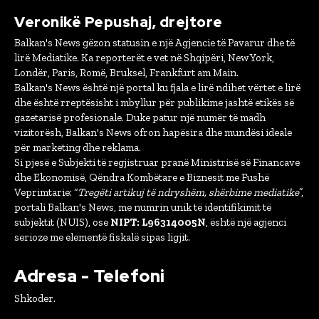
Veronikë Pepushaj, drejtore
Balkan's News gëzon statusin e një Agjencie të Pavarur dhe të
lirë Mediatike. Ka reporterët e vet në Shqipëri, New York,
Londër, Paris, Romë, Bruksel, Frankfurt am Main.
Balkan's News është një portal ku fjala e lirë ndihet vërtet e lirë
dhe është rreptësisht i mbyllur për publikime jashtë etikës së
gazetarisë profesionale. Duke patur një numër të madh
vizitorësh, Balkan's News ofron hapësira dhe mundësi ideale
për marketing dhe reklama.
Si pjesë e Subjekti të regjistruar pranë Ministrisë së Financave
dhe Ekonomisë, Qëndra Kombëtare e Biznesit me Fushë
Veprimtarie: “
Tregëti artikuj të ndryshëm, shërbime mediatike
”,
portali Balkan's News, me numrin unik të identifikimit të
subjektit (NUIS), ose
NIPT: L96314005N
, është një agjenci
serioze me elementë fiskalë sipas ligjit.
Adresa - Telefoni
Shkoder.