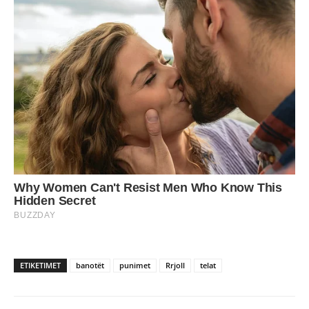
ETIKETIMET
banotët
punimet
Rrjoll
telat