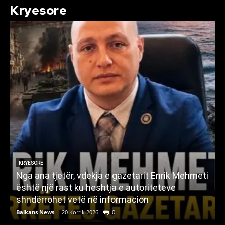
Kryesore
KRYESORE
Nga ana tjetër, vdekja e gazetarit Enrik Mehmeti
n
është një rast ku heshtja e autoriteteve
shndërrohet vetë në informacion
Balkans News
-
20 Korrik 2026
0
B