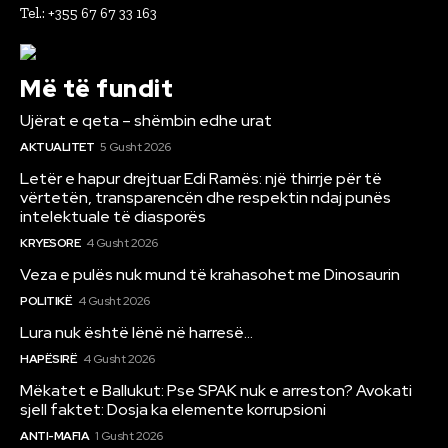
Tel.: +355 67 67 33 163
Më të fundit
Ujërat e qeta – shëmbin edhe urat
AKTUALITET
5 Gusht 2026
Letër e hapur drejtuar Edi Ramës: një thirrje për të
vërtetën, transparencën dhe respektin ndaj punës
intelektuale të diasporës
KRYESORE
4 Gusht 2026
Veza e pulës nuk mund të krahasohet me Dinosaurin
POLITIKË
4 Gusht 2026
Lura nuk është lënë në harresë…
HAPËSIRË
4 Gusht 2026
Mëkatet e Ballukut: Pse SPAK nuk e arreston? Avokati
sjell faktet: Dosja ka elemente korrupsioni
ANTI-MAFIA
1 Gusht 2026