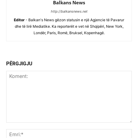
Balkans News
http://balkansnews.net
Editor
- Balkan's News gëzon statusin e një Agjencie të Pavarur
dhe të lirë Mediatike. Ka reporterët e vet në Shqipëri, New York,
Londër, Paris, Romë, Bruksel, Kopenhagë.
PËRGJIGJU