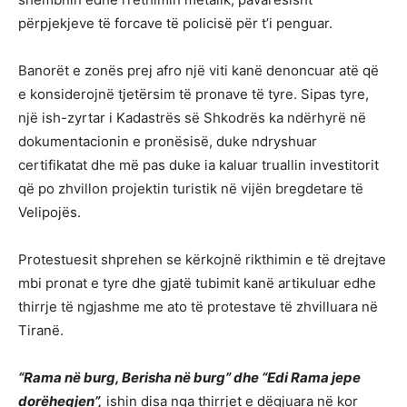
përpjekjeve të forcave të policisë për t’i penguar.
Banorët e zonës prej afro një viti kanë denoncuar atë që
e konsiderojnë tjetërsim të pronave të tyre. Sipas tyre,
një ish-zyrtar i Kadastrës së Shkodrës ka ndërhyrë në
dokumentacionin e pronësisë, duke ndryshuar
certifikatat dhe më pas duke ia kaluar truallin investitorit
që po zhvillon projektin turistik në vijën bregdetare të
Velipojës.
Protestuesit shprehen se kërkojnë rikthimin e të drejtave
mbi pronat e tyre dhe gjatë tubimit kanë artikuluar edhe
thirrje të ngjashme me ato të protestave të zhvilluara në
Tiranë.
“Rama në burg, Berisha në burg” dhe “Edi Rama jepe
dorëheqjen”,
ishin disa nga thirrjet e dëgjuara në kor