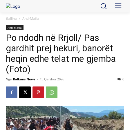
Ballina
Anti-Mafia
Anti-Mafia
Po ndodh në Rrjoll/ Pas
gardhit prej hekuri, banorët
heqin edhe telat me gjemba
(Foto)
Nga
Balkans News
-
13 Qershor 2026
0