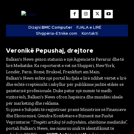
Dizajni:
BMC Computer
FJALA e LIRË
Shqipëria-Etnike.com
Kontakti
Veronikë Pepushaj, drejtore
Balkan's News gëzon statusin e një Agjencie të Pavarur dhe të
lirë Mediatike. Ka reporterët e vet në Shqipëri, New York,
Londër, Paris, Romë, Bruksel, Frankfurt am Main.
Balkan's News është një portal ku fjala e lirë ndihet vërtet e lirë
dhe është rreptësisht i mbyllur për publikime jashtë etikës së
gazetarisë profesionale. Duke patur një numër të madh
vizitorësh, Balkan's News ofron hapësira dhe mundësi ideale
për marketing dhe reklama.
Si pjesë e Subjekti të regjistruar pranë Ministrisë së Financave
dhe Ekonomisë, Qëndra Kombëtare e Biznesit me Fushë
Veprimtarie: “
Tregëti artikuj të ndryshëm, shërbime mediatike
”,
portali Balkan's News, me numrin unik të identifikimit të