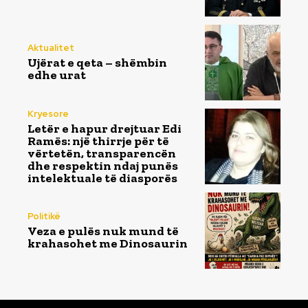
Aktualitet
Ujërat e qeta – shëmbin
edhe urat
Kryesore
Letër e hapur drejtuar Edi
Ramës: një thirrje për të
vërtetën, transparencën
dhe respektin ndaj punës
intelektuale të diasporës
Politikë
Veza e pulës nuk mund të
krahasohet me Dinosaurin