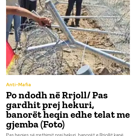
Anti-Mafia
Po ndodh në Rrjoll/ Pas
gardhit prej hekuri,
banorët heqin edhe telat me
gjemba (Foto)
Pas heqjes së rrethimit prej hekuri, banorët e Rrjollit kanë