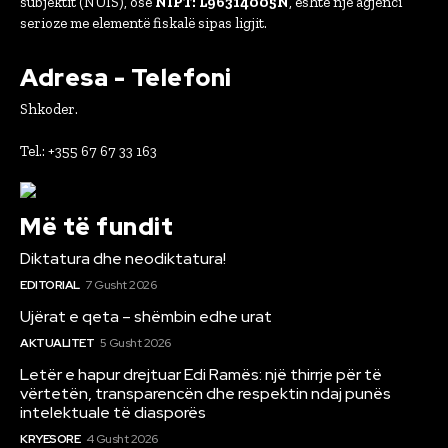
subjektit (NUIS), ose
NIPT: L96314005N
, është një agjenci
serioze me elementë fiskalë sipas ligjit.
Adresa - Telefoni
Shkoder.
Tel.: +355 67 67 33 163
Më të fundit
Diktatura dhe neodiktatura!
EDITORIAL
7 Gusht 2026
Ujërat e qeta – shëmbin edhe urat
AKTUALITET
5 Gusht 2026
Letër e hapur drejtuar Edi Ramës: një thirrje për të
vërtetën, transparencën dhe respektin ndaj punës
intelektuale të diasporës
KRYESORE
4 Gusht 2026