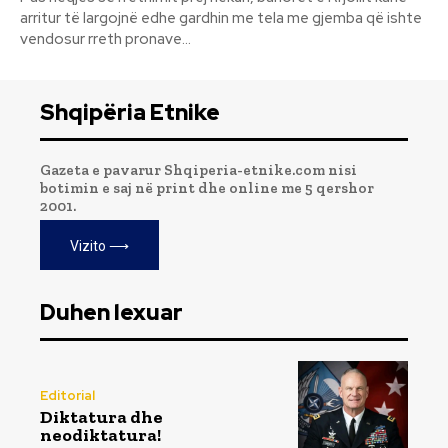
arritur të largojnë edhe gardhin me tela me gjemba që ishte
vendosur rreth pronave...
Shqipëria Etnike
Gazeta e pavarur Shqiperia-etnike.com nisi
botimin e saj në print dhe online me 5 qershor
2001.
Vizito ⟶
Duhen lexuar
Editorial
Diktatura dhe
neodiktatura!