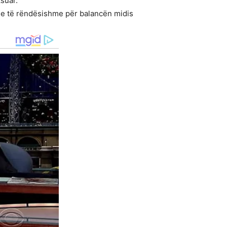
ksuar.
tje të rëndësishme për balancën midis