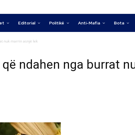
tet
Editorial
Politikë
Anti-Mafia
Bota
at nuk marrin asnjë lek
të që ndahen nga burrat n