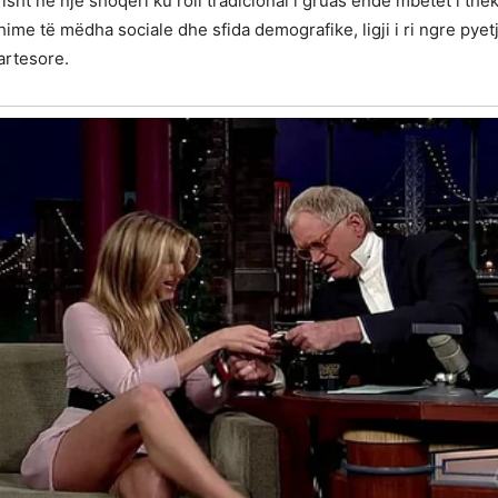
isht në një shoqëri ku roli tradicional i gruas ende mbetet i the
ime të mëdha sociale dhe sfida demografike, ligji i ri ngre pye
martesore.