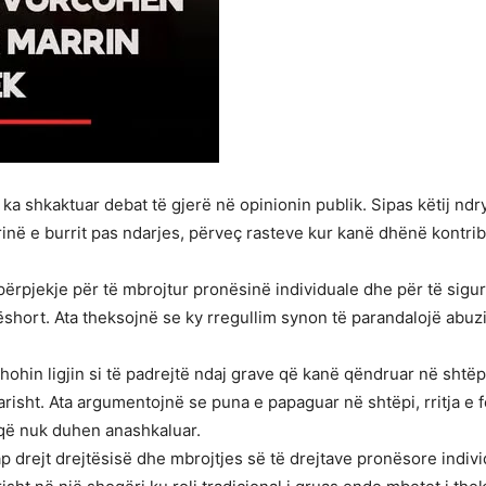
që ka shkaktuar debat të gjerë në opinionin publik. Sipas këtij nd
në e burrit pas ndarjes, përveç rasteve kur kanë dhënë kontribut
një përpjekje për të mbrojtur pronësinë individuale dhe për të si
shkëshort. Ata theksojnë se ky rregullim synon të parandalojë abu
hohin ligjin si të padrejtë ndaj grave që kanë qëndruar në shtëp
arisht. Ata argumentojnë se puna e papaguar në shtëpi, rritja e
 që nuk duhen anashkaluar.
hap drejt drejtësisë dhe mbrojtjes së të drejtave pronësore indiv