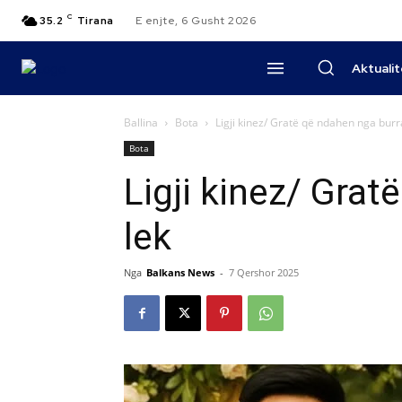
C
35.2
Tirana
E enjte, 6 Gusht 2026
Aktuali
Ballina
Bota
Ligji kinez/ Gratë që ndahen nga burr
Bota
Ligji kinez/ Gra
lek
Nga
Balkans News
-
7 Qershor 2025