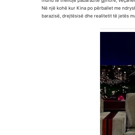
mund të thellojë pabarazitë gjinore, veçanër
Në një kohë kur Kina po përballet me ndrysh
barazisë, drejtësisë dhe realitetit të jetës 