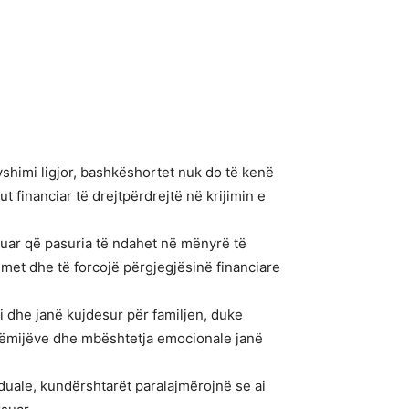
ryshimi ligjor, bashkëshortet nuk do të kenë
 financiar të drejtpërdrejtë në krijimin e
guruar që pasuria të ndahet në mënyrë të
zimet dhe të forcojë përgjegjësinë financiare
i dhe janë kujdesur për familjen, duke
 fëmijëve dhe mbështetja emocionale janë
iduale, kundërshtarët paralajmërojnë se ai