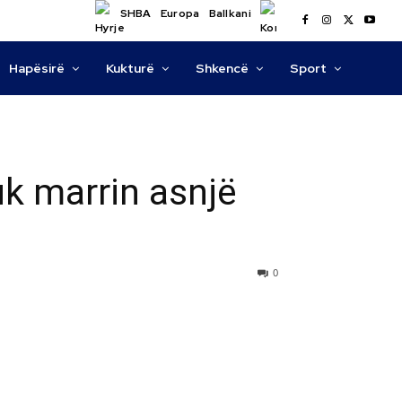
SHBA
Europa
Ballkani
Hapësirë
Kukturë
Shkencë
Sport
uk marrin asnjë
0