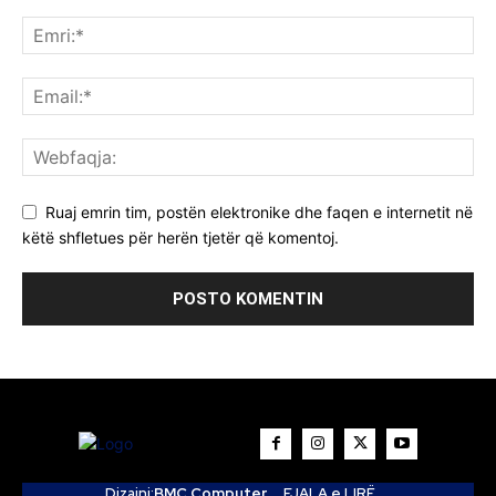
Ruaj emrin tim, postën elektronike dhe faqen e internetit në
këtë shfletues për herën tjetër që komentoj.
Dizajni:
BMC Computer
FJALA e LIRË