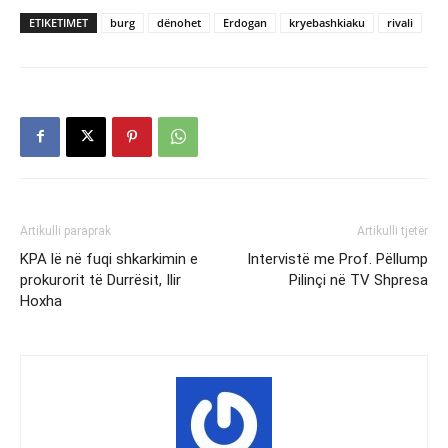
ETIKETIMET
burg
dënohet
Erdogan
kryebashkiaku
rivali
Artikulli paraprak
Artikulli tjetër
KPA lë në fuqi shkarkimin e
Intervistë me Prof. Pëllump
prokurorit të Durrësit, Ilir
Pilinçi në TV Shpresa
Hoxha