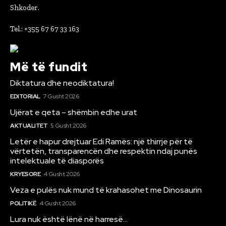
Shkoder.
Tel.: +355 67 67 33 163
Më të fundit
Diktatura dhe neodiktatura!
EDITORIAL
7 Gusht 2026
Ujërat e qeta – shëmbin edhe urat
AKTUALITET
5 Gusht 2026
Letër e hapur drejtuar Edi Ramës: një thirrje për të
vërtetën, transparencën dhe respektin ndaj punës
intelektuale të diasporës
KRYESORE
4 Gusht 2026
Veza e pulës nuk mund të krahasohet me Dinosaurin
POLITIKË
4 Gusht 2026
Lura nuk është lënë në harresë…