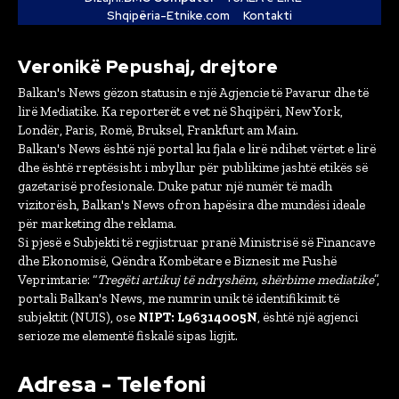
Shqipëria-Etnike.com
Kontakti
Veronikë Pepushaj, drejtore
Balkan's News gëzon statusin e një Agjencie të Pavarur dhe të
lirë Mediatike. Ka reporterët e vet në Shqipëri, New York,
Londër, Paris, Romë, Bruksel, Frankfurt am Main.
Balkan's News është një portal ku fjala e lirë ndihet vërtet e lirë
dhe është rreptësisht i mbyllur për publikime jashtë etikës së
gazetarisë profesionale. Duke patur një numër të madh
vizitorësh, Balkan's News ofron hapësira dhe mundësi ideale
për marketing dhe reklama.
Si pjesë e Subjekti të regjistruar pranë Ministrisë së Financave
dhe Ekonomisë, Qëndra Kombëtare e Biznesit me Fushë
Veprimtarie: “
Tregëti artikuj të ndryshëm, shërbime mediatike
”,
portali Balkan's News, me numrin unik të identifikimit të
subjektit (NUIS), ose
NIPT: L96314005N
, është një agjenci
serioze me elementë fiskalë sipas ligjit.
Adresa - Telefoni