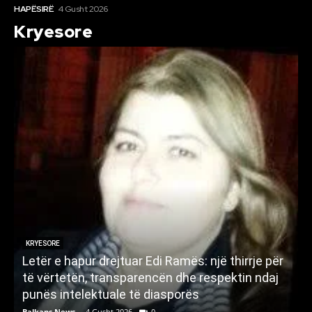
HAPËSIRË
4 Gusht 2026
Kryesore
KRYESORE
Letër e hapur drejtuar Edi Ramës: një thirrje për
A
të vërtetën, transparencën dhe respektin ndaj
punës intelektuale të diasporës
p
Balkans News
-
4 Gusht 2026
0
B