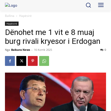
Ballina
Hapësirë
Hapësirë
Dënohet me 1 vit e 8 muaj
burg rivali kryesor i Erdogan
Nga
Balkans News
-
16 Korrik 2025
0