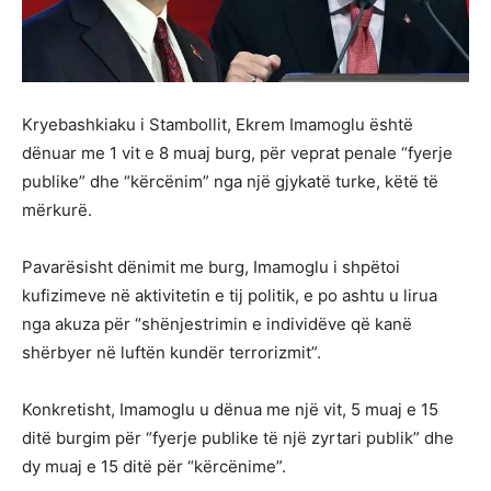
Kryebashkiaku i Stambollit, Ekrem Imamoglu është
dënuar me 1 vit e 8 muaj burg, për veprat penale “fyerje
publike” dhe “kërcënim” nga një gjykatë turke, këtë të
mërkurë.
Pavarësisht dënimit me burg, Imamoglu i shpëtoi
kufizimeve në aktivitetin e tij politik, e po ashtu u lirua
nga akuza për “shënjestrimin e individëve që kanë
shërbyer në luftën kundër terrorizmit”.
Konkretisht, Imamoglu u dënua me një vit, 5 muaj e 15
ditë burgim për “fyerje publike të një zyrtari publik” dhe
dy muaj e 15 ditë për “kërcënime”.