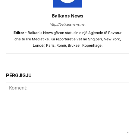
Balkans News
http://balkansnews.net
Editor
- Balkan's News gëzon statusin e një Agjencie të Pavarur
dhe të lirë Mediatike. Ka reporterët e vet në Shqipëri, New York,
Londër, Paris, Romë, Bruksel, Kopenhagë.
PËRGJIGJU