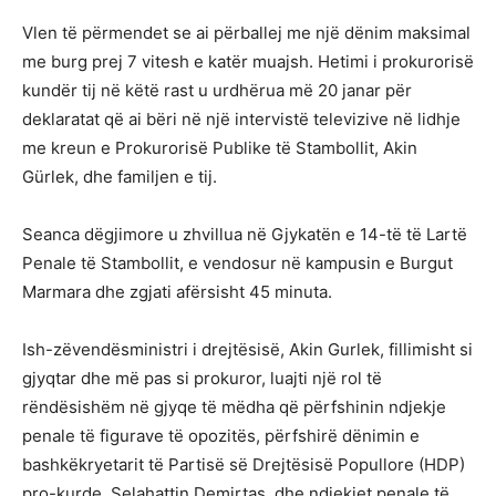
Vlen të përmendet se ai përballej me një dënim maksimal
me burg prej 7 vitesh e katër muajsh. Hetimi i prokurorisë
kundër tij në këtë rast u urdhërua më 20 janar për
deklaratat që ai bëri në një intervistë televizive në lidhje
me kreun e Prokurorisë Publike të Stambollit, Akin
Gürlek, dhe familjen e tij.
Seanca dëgjimore u zhvillua në Gjykatën e 14-të të Lartë
Penale të Stambollit, e vendosur në kampusin e Burgut
Marmara dhe zgjati afërsisht 45 minuta.
Ish-zëvendësministri i drejtësisë, Akin Gurlek, fillimisht si
gjyqtar dhe më pas si prokuror, luajti një rol të
rëndësishëm në gjyqe të mëdha që përfshinin ndjekje
penale të figurave të opozitës, përfshirë dënimin e
bashkëkryetarit të Partisë së Drejtësisë Popullore (HDP)
pro-kurde, Selahattin Demirtas, dhe ndjekjet penale të