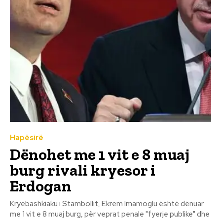
Hapësirë
Dënohet me 1 vit e 8 muaj
burg rivali kryesor i
Erdogan
Kryebashkiaku i Stambollit, Ekrem Imamoglu është dënuar
me 1 vit e 8 muaj burg, për veprat penale "fyerje publike" dhe