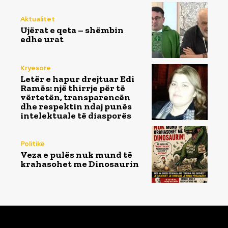
Aktualitet
Ujërat e qeta – shëmbin
edhe urat
Kryesore
Letër e hapur drejtuar Edi
Ramës: një thirrje për të
vërtetën, transparencën
dhe respektin ndaj punës
intelektuale të diasporës
Politikë
Veza e pulës nuk mund të
krahasohet me Dinosaurin