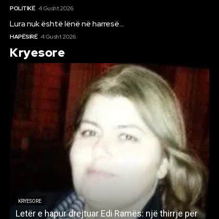
POLITIKË
4 Gusht 2026
Lura nuk është lënë në harresë…
HAPËSIRË
4 Gusht 2026
Kryesore
KRYESORE
Letër e hapur drejtuar Edi Ramës: një thirrje për
A