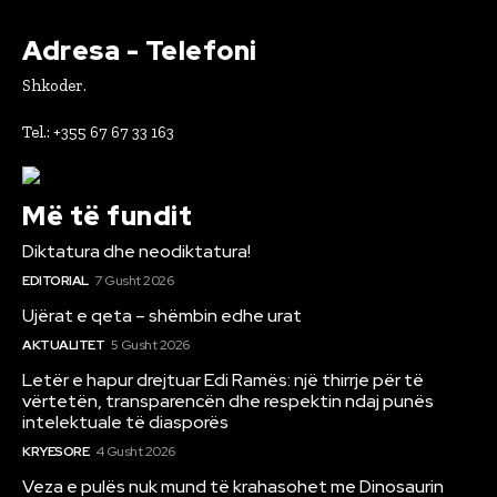
Adresa - Telefoni
Shkoder.
Tel.: +355 67 67 33 163
Më të fundit
Diktatura dhe neodiktatura!
EDITORIAL
7 Gusht 2026
Ujërat e qeta – shëmbin edhe urat
AKTUALITET
5 Gusht 2026
Letër e hapur drejtuar Edi Ramës: një thirrje për të
vërtetën, transparencën dhe respektin ndaj punës
intelektuale të diasporës
KRYESORE
4 Gusht 2026
Veza e pulës nuk mund të krahasohet me Dinosaurin