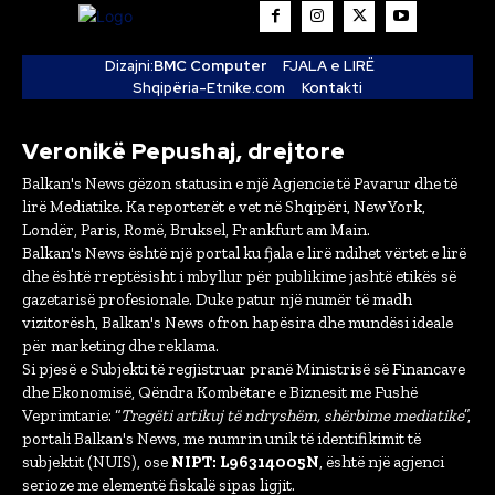
Dizajni:
BMC Computer
FJALA e LIRË
Shqipëria-Etnike.com
Kontakti
Veronikë Pepushaj, drejtore
Balkan's News gëzon statusin e një Agjencie të Pavarur dhe të
lirë Mediatike. Ka reporterët e vet në Shqipëri, New York,
Londër, Paris, Romë, Bruksel, Frankfurt am Main.
Balkan's News është një portal ku fjala e lirë ndihet vërtet e lirë
dhe është rreptësisht i mbyllur për publikime jashtë etikës së
gazetarisë profesionale. Duke patur një numër të madh
vizitorësh, Balkan's News ofron hapësira dhe mundësi ideale
për marketing dhe reklama.
Si pjesë e Subjekti të regjistruar pranë Ministrisë së Financave
dhe Ekonomisë, Qëndra Kombëtare e Biznesit me Fushë
Veprimtarie: “
Tregëti artikuj të ndryshëm, shërbime mediatike
”,
portali Balkan's News, me numrin unik të identifikimit të
subjektit (NUIS), ose
NIPT: L96314005N
, është një agjenci
serioze me elementë fiskalë sipas ligjit.