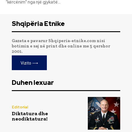
"kërcënim" nga një gjykatë...
Shqipëria Etnike
Gazeta e pavarur Shqiperia-etnike.com nisi
botimin e saj në print dhe online me 5 qershor
2001.
Vizito ⟶
Duhen lexuar
Editorial
Diktatura dhe
neodiktatura!