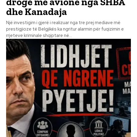
drogë me avionë nga SHBA
dhe Kanadaja
Një investigim i gjerë i realizuar nga tre prej mediave më
prestigjioze të Belgjikës ka ngritur alarmin për fuqizimin e
rrjeteve kriminale shqiptare në...