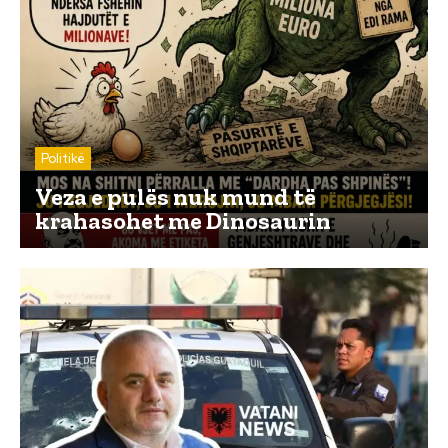
Politikë
Veza e pulës nuk mund të
krahasohet me Dinosaurin