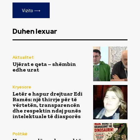
Vizito ⟶
Duhen lexuar
Aktualitet
Ujërat e qeta – shëmbin
edhe urat
Kryesore
Letër e hapur drejtuar Edi
Ramës: një thirrje për të
vërtetën, transparencën
dhe respektin ndaj punës
intelektuale të diasporës
Politikë