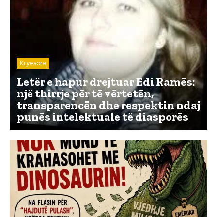
Kryesore
Letër e hapur drejtuar Edi Ramës:
një thirrje për të vërtetën,
transparencën dhe respektin ndaj
punës intelektuale të diasporës