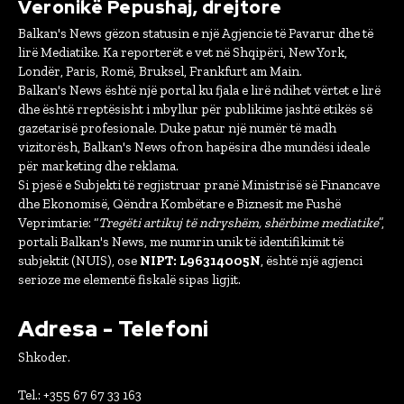
Veronikë Pepushaj, drejtore
Balkan's News gëzon statusin e një Agjencie të Pavarur dhe të
lirë Mediatike. Ka reporterët e vet në Shqipëri, New York,
Londër, Paris, Romë, Bruksel, Frankfurt am Main.
Balkan's News është një portal ku fjala e lirë ndihet vërtet e lirë
dhe është rreptësisht i mbyllur për publikime jashtë etikës së
gazetarisë profesionale. Duke patur një numër të madh
vizitorësh, Balkan's News ofron hapësira dhe mundësi ideale
për marketing dhe reklama.
Si pjesë e Subjekti të regjistruar pranë Ministrisë së Financave
dhe Ekonomisë, Qëndra Kombëtare e Biznesit me Fushë
Veprimtarie: “
Tregëti artikuj të ndryshëm, shërbime mediatike
”,
portali Balkan's News, me numrin unik të identifikimit të
subjektit (NUIS), ose
NIPT: L96314005N
, është një agjenci
serioze me elementë fiskalë sipas ligjit.
Adresa - Telefoni
Shkoder.
Tel.: +355 67 67 33 163