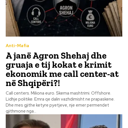
Anti-Mafia
A janë Agron Shehaj dhe
gruaja e tij kokat e krimit
ekonomik me call center-at
në Shqipëri?!
Call centers. Miliona euro. Skema mashtrimi. Offshore.
Lidhje politike. Emra qe dalin vazhdimisht ne prapaskene.
Dhe mes gjithe ketyre pyetjeve, nje emer permendet
gjithmone nga...