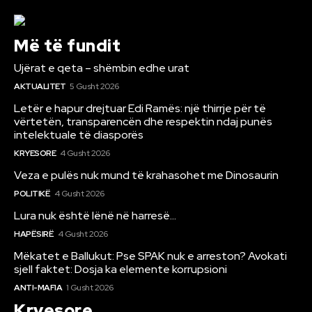
Më të fundit
Ujërat e qeta – shëmbin edhe urat
AKTUALITET
5 Gusht 2026
Letër e hapur drejtuar Edi Ramës: një thirrje për të
vërtetën, transparencën dhe respektin ndaj punës
intelektuale të diasporës
KRYESORE
4 Gusht 2026
Veza e pulës nuk mund të krahasohet me Dinosaurin
POLITIKË
4 Gusht 2026
Lura nuk është lënë në harresë…
HAPËSIRË
4 Gusht 2026
Mëkatet e Ballukut: Pse SPAK nuk e arreston? Avokati
sjell faktet: Dosja ka elemente korrupsioni
ANTI-MAFIA
1 Gusht 2026
Kryesore