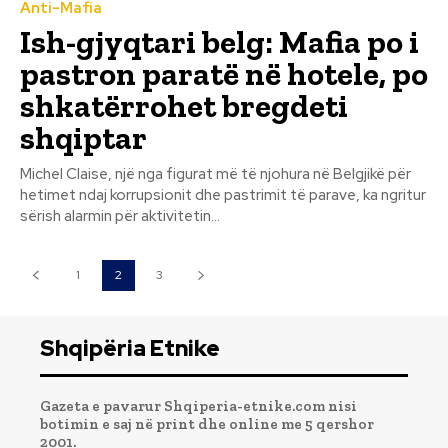
Anti-Mafia
Ish-gjyqtari belg: Mafia po i
pastron paratë në hotele, po
shkatërrohet bregdeti
shqiptar
Michel Claise, një nga figurat më të njohura në Belgjikë për
hetimet ndaj korrupsionit dhe pastrimit të parave, ka ngritur
sërish alarmin për aktivitetin...
1
2
3
Shqipëria Etnike
Gazeta e pavarur Shqiperia-etnike.com nisi
botimin e saj në print dhe online me 5 qershor
2001.