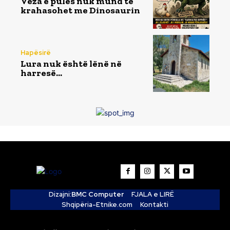
Veza e pulës nuk mund të
krahasohet me Dinosaurin
Hapësirë
Lura nuk është lënë në
harresë…
Dizajni:
BMC Computer
FJALA e LIRË
Shqipëria-Etnike.com
Kontakti