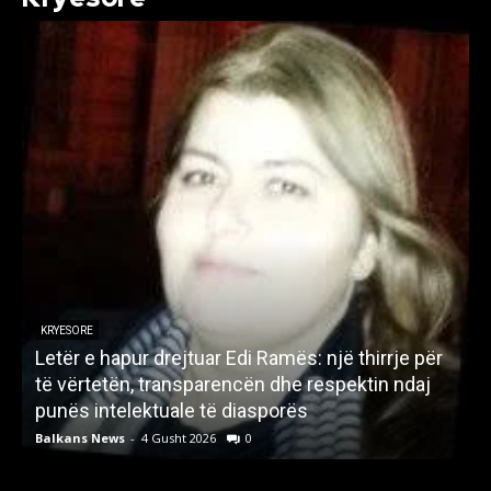
KRYESORE
Letër e hapur drejtuar Edi Ramës: një thirrje për
A
të vërtetën, transparencën dhe respektin ndaj
punës intelektuale të diasporës
p
Balkans News
-
4 Gusht 2026
0
B