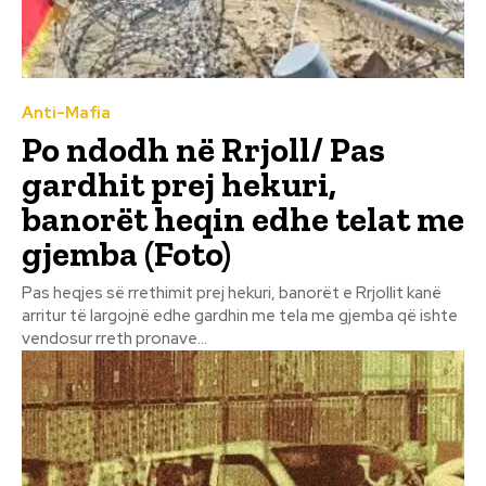
Anti-Mafia
Po ndodh në Rrjoll/ Pas
gardhit prej hekuri,
banorët heqin edhe telat me
gjemba (Foto)
Pas heqjes së rrethimit prej hekuri, banorët e Rrjollit kanë
arritur të largojnë edhe gardhin me tela me gjemba që ishte
vendosur rreth pronave...