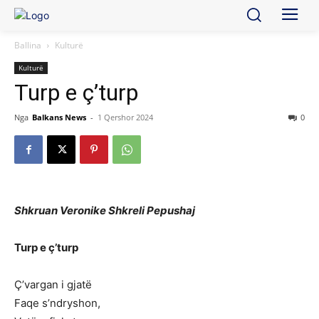
Ballina
Kulturë
Kulturë
Turp e ç’turp
Nga
Balkans News
-
1 Qershor 2024
0
Shkruan Veronike Shkreli Pepushaj
Turp e ç’turp
Ç’vargan i gjatë
Faqe s’ndryshon,