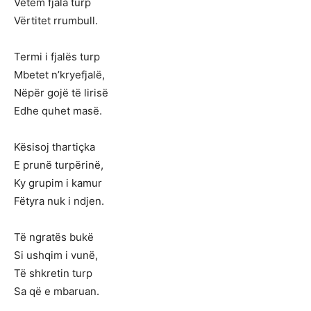
Vetëm fjala turp
Vërtitet rrumbull.
Termi i fjalës turp
Mbetet n’kryefjalë,
Nëpër gojë të lirisë
Edhe quhet masë.
Kësisoj thartiçka
E prunë turpërinë,
Ky grupim i kamur
Fëtyra nuk i ndjen.
Të ngratës bukë
Si ushqim i vunë,
Të shkretin turp
Sa që e mbaruan.