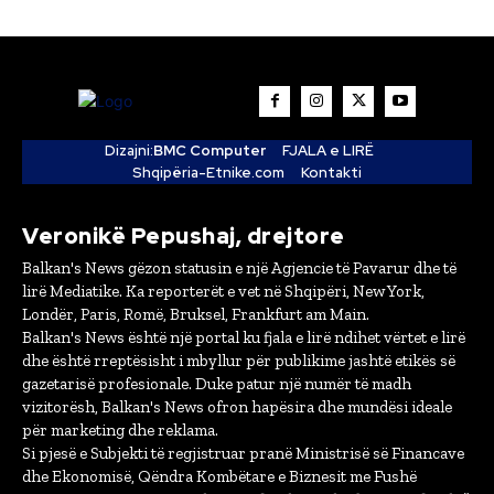
Dizajni:
BMC Computer
FJALA e LIRË
Shqipëria-Etnike.com
Kontakti
Veronikë Pepushaj, drejtore
Balkan's News gëzon statusin e një Agjencie të Pavarur dhe të
lirë Mediatike. Ka reporterët e vet në Shqipëri, New York,
Londër, Paris, Romë, Bruksel, Frankfurt am Main.
Balkan's News është një portal ku fjala e lirë ndihet vërtet e lirë
dhe është rreptësisht i mbyllur për publikime jashtë etikës së
gazetarisë profesionale. Duke patur një numër të madh
vizitorësh, Balkan's News ofron hapësira dhe mundësi ideale
për marketing dhe reklama.
Si pjesë e Subjekti të regjistruar pranë Ministrisë së Financave
dhe Ekonomisë, Qëndra Kombëtare e Biznesit me Fushë