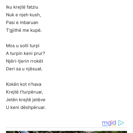
Iku krejtë fatziu
Nuk e njeh kush,
Pasi e mbaruan
T’gjithë me kupë.
Mos u solli turpi
A turpin keni prur?
Njëri-tjerin rrokët
Deri sa u njësuat.
Kokën kot n’hava
Krejtë t’turpëruar,
Jetën krejtë jetëve
U keni dëshpëruar.