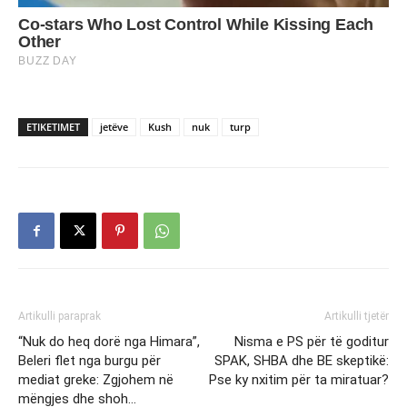
ETIKETIMET
jetëve
Kush
nuk
turp
Artikulli paraprak
Artikulli tjetër
“Nuk do heq dorë nga Himara”,
Nisma e PS për të goditur
Beleri flet nga burgu për
SPAK, SHBA dhe BE skeptikë:
mediat greke: Zgjohem në
Pse ky nxitim për ta miratuar?
mëngjes dhe shoh…