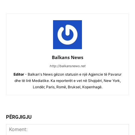
Balkans News
http://balkansnews.net
Editor
- Balkan's News gëzon statusin e një Agjencie të Pavarur
dhe të lirë Mediatike. Ka reporterët e vet në Shqipëri, New York,
Londër, Paris, Romë, Bruksel, Kopenhagë.
PËRGJIGJU