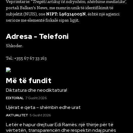
Veprimtarie: “
Tregëti artikuj të ndryshëm, shërbime mediatike
”,
portali Balkan's News, me numrin unik të identifikimit të
subjektit (NUIS), ose
NIPT: L96314005N
, është një agjenci
serioze me elementë fiskalë sipas ligjit.
Adresa - Telefoni
Shkoder.
Tel.: +355 67 67 33 163
Më të fundit
Diktatura dhe neodiktatura!
EDITORIAL
7 Gusht 2026
Ujërat e qeta – shëmbin edhe urat
AKTUALITET
5 Gusht 2026
Letër e hapur drejtuar Edi Ramës: një thirrje për të
vërtetën, transparencën dhe respektin ndaj punës