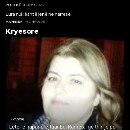
POLITIKË
4 Gusht 2026
Lura nuk është lënë në harresë…
HAPËSIRË
4 Gusht 2026
Kryesore
KRYESORE
Letër e hapur drejtuar Edi Ramës: një thirrje për
A