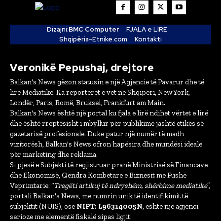
Dizajni:
BMC Computer
FJALA e LIRË
Shqipëria-Etnike.com
Kontakti
Veronikë Pepushaj, drejtore
Balkan's News gëzon statusin e një Agjencie të Pavarur dhe të
lirë Mediatike. Ka reporterët e vet në Shqipëri, New York,
Londër, Paris, Romë, Bruksel, Frankfurt am Main.
Balkan's News është një portal ku fjala e lirë ndihet vërtet e lirë
dhe është rreptësisht i mbyllur për publikime jashtë etikës së
gazetarisë profesionale. Duke patur një numër të madh
vizitorësh, Balkan's News ofron hapësira dhe mundësi ideale
për marketing dhe reklama.
Si pjesë e Subjekti të regjistruar pranë Ministrisë së Financave
dhe Ekonomisë, Qëndra Kombëtare e Biznesit me Fushë
Veprimtarie: “
Tregëti artikuj të ndryshëm, shërbime mediatike
”,
portali Balkan's News, me numrin unik të identifikimit të
subjektit (NUIS), ose
NIPT: L96314005N
, është një agjenci
serioze me elementë fiskalë sipas ligjit.