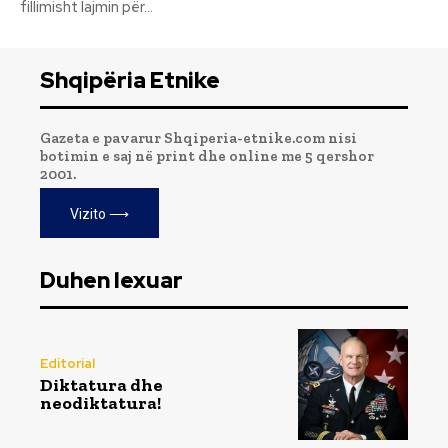
fillimisht lajmin për...
Shqipëria Etnike
Gazeta e pavarur Shqiperia-etnike.com nisi
botimin e saj në print dhe online me 5 qershor
2001.
Vizito ⟶
Duhen lexuar
Editorial
Diktatura dhe
neodiktatura!