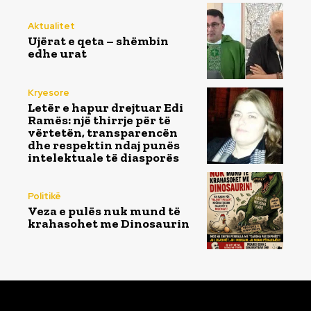
Aktualitet
Ujërat e qeta – shëmbin
edhe urat
Kryesore
Letër e hapur drejtuar Edi
Ramës: një thirrje për të
vërtetën, transparencën
dhe respektin ndaj punës
intelektuale të diasporës
Politikë
Veza e pulës nuk mund të
krahasohet me Dinosaurin