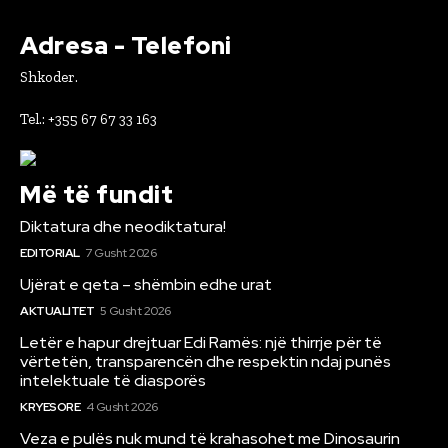
Adresa - Telefoni
Shkoder.
Tel.: +355 67 67 33 163
Më të fundit
Diktatura dhe neodiktatura!
EDITORIAL
7 Gusht 2026
Ujërat e qeta – shëmbin edhe urat
AKTUALITET
5 Gusht 2026
Letër e hapur drejtuar Edi Ramës: një thirrje për të
vërtetën, transparencën dhe respektin ndaj punës
intelektuale të diasporës
KRYESORE
4 Gusht 2026
Veza e pulës nuk mund të krahasohet me Dinosaurin