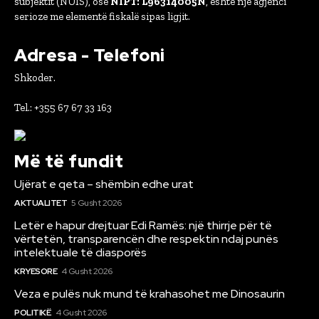
subjektit (NUIS), ose
NIPT: L96314005N
, është një agjenci
serioze me elementë fiskalë sipas ligjit.
Adresa - Telefoni
Shkoder.
Tel.: +355 67 67 33 163
Më të fundit
Ujërat e qeta – shëmbin edhe urat
AKTUALITET
5 Gusht 2026
Letër e hapur drejtuar Edi Ramës: një thirrje për të
vërtetën, transparencën dhe respektin ndaj punës
intelektuale të diasporës
KRYESORE
4 Gusht 2026
Veza e pulës nuk mund të krahasohet me Dinosaurin
POLITIKË
4 Gusht 2026