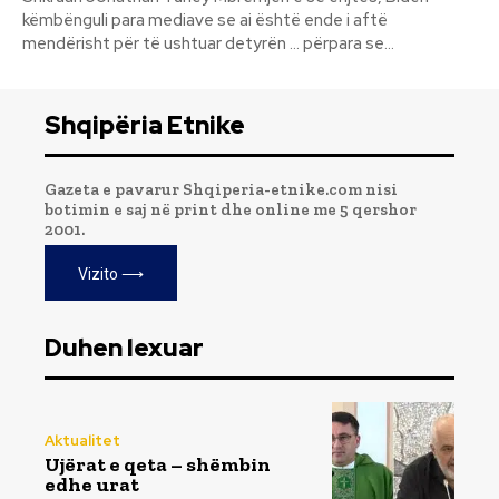
këmbënguli para mediave se ai është ende i aftë
mendërisht për të ushtuar detyrën … përpara se...
Shqipëria Etnike
Gazeta e pavarur Shqiperia-etnike.com nisi
botimin e saj në print dhe online me 5 qershor
2001.
Vizito ⟶
Duhen lexuar
Aktualitet
Ujërat e qeta – shëmbin
edhe urat