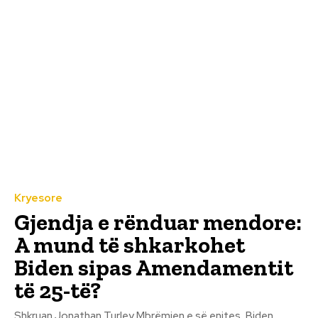
Kryesore
Gjendja e rënduar mendore:
A mund të shkarkohet
Biden sipas Amendamentit
të 25-të?
Shkruan Jonathan Turley Mbrëmjen e së enjtes, Biden