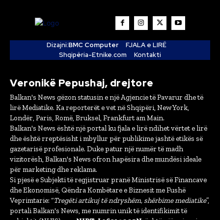
Dizajni:
BMC Computer
FJALA e LIRË
Shqipëria-Etnike.com
Kontakti
Veronikë Pepushaj, drejtore
Balkan's News gëzon statusin e një Agjencie të Pavarur dhe të
lirë Mediatike. Ka reporterët e vet në Shqipëri, New York,
Londër, Paris, Romë, Bruksel, Frankfurt am Main.
Balkan's News është një portal ku fjala e lirë ndihet vërtet e lirë
dhe është rreptësisht i mbyllur për publikime jashtë etikës së
gazetarisë profesionale. Duke patur një numër të madh
vizitorësh, Balkan's News ofron hapësira dhe mundësi ideale
për marketing dhe reklama.
Si pjesë e Subjekti të regjistruar pranë Ministrisë së Financave
dhe Ekonomisë, Qëndra Kombëtare e Biznesit me Fushë
Veprimtarie: “
Tregëti artikuj të ndryshëm, shërbime mediatike
”,
portali Balkan's News, me numrin unik të identifikimit të