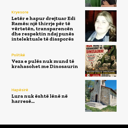
Kryesore
Letër e hapur drejtuar Edi
Ramës: një thirrje për të
vërtetën, transparencën
dhe respektin ndaj punës
intelektuale të diasporës
Politikë
Veza e pulës nuk mund të
krahasohet me Dinosaurin
Hapësirë
Lura nuk është lënë në
harresë…