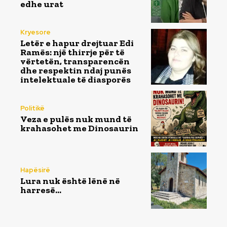
edhe urat
Kryesore
Letër e hapur drejtuar Edi
Ramës: një thirrje për të
vërtetën, transparencën
dhe respektin ndaj punës
intelektuale të diasporës
Politikë
Veza e pulës nuk mund të
krahasohet me Dinosaurin
Hapësirë
Lura nuk është lënë në
harresë…