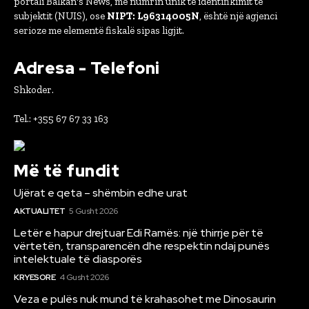
portali Balkan's News, me numrin unik të identifikimit të
subjektit (NUIS), ose
NIPT: L96314005N
, është një agjenci
serioze me elementë fiskalë sipas ligjit.
Adresa - Telefoni
Shkoder.
Tel.: +355 67 67 33 163
Më të fundit
Ujërat e qeta – shëmbin edhe urat
AKTUALITET
5 Gusht 2026
Letër e hapur drejtuar Edi Ramës: një thirrje për të
vërtetën, transparencën dhe respektin ndaj punës
intelektuale të diasporës
KRYESORE
4 Gusht 2026
Veza e pulës nuk mund të krahasohet me Dinosaurin