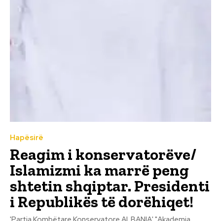
Hapësirë
Reagim i konservatorëve/
Islamizmi ka marrë peng
shtetin shqiptar. Presidenti
i Republikës të dorëhiqet!
'Partia Kombëtare Konservatore ALBANIA' "Akademia