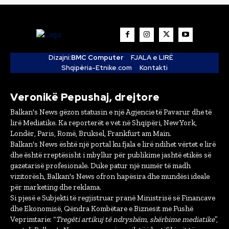
Dizajni:
BMC Computer
FJALA e LIRË
Shqipëria-Etnike.com
Kontakti
Veronikë Pepushaj, drejtore
Balkan's News gëzon statusin e një Agjencie të Pavarur dhe të
lirë Mediatike. Ka reporterët e vet në Shqipëri, New York,
Londër, Paris, Romë, Bruksel, Frankfurt am Main.
Balkan's News është një portal ku fjala e lirë ndihet vërtet e lirë
dhe është rreptësisht i mbyllur për publikime jashtë etikës së
gazetarisë profesionale. Duke patur një numër të madh
vizitorësh, Balkan's News ofron hapësira dhe mundësi ideale
për marketing dhe reklama.
Si pjesë e Subjekti të regjistruar pranë Ministrisë së Financave
dhe Ekonomisë, Qëndra Kombëtare e Biznesit me Fushë
Veprimtarie: “
Tregëti artikuj të ndryshëm, shërbime mediatike
”,