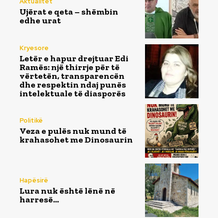
Aktualitet
Ujërat e qeta – shëmbin
edhe urat
Kryesore
Letër e hapur drejtuar Edi
Ramës: një thirrje për të
vërtetën, transparencën
dhe respektin ndaj punës
intelektuale të diasporës
Politikë
Veza e pulës nuk mund të
krahasohet me Dinosaurin
Hapësirë
Lura nuk është lënë në
harresë…