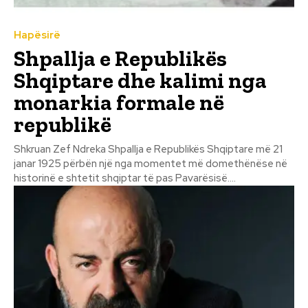
Hapësirë
Shpallja e Republikës
Shqiptare dhe kalimi nga
monarkia formale në
republikë
Shkruan Zef Ndreka Shpallja e Republikës Shqiptare më 21
janar 1925 përbën një nga momentet më domethënëse në
historinë e shtetit shqiptar të pas Pavarësisë....