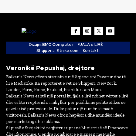
Dizajni:
BMC Computer
FJALA e LIRË
Shqipëria-Etnike.com
Kontakti
Veronikë Pepushaj, drejtore
Balkan's News gëzon statusin e një Agjencie të Pavarur dhe të
lirë Mediatike. Ka reporterët e vet në Shqipëri, New York,
Londër, Paris, Romë, Bruksel, Frankfurt am Main.
Balkan's News është një portal ku fjala e lirë ndihet vërtet e lirë
dhe është rreptësisht i mbyllur për publikime jashtë etikës së
gazetarisë profesionale. Duke patur një numër të madh
vizitorësh, Balkan's News ofron hapësira dhe mundësi ideale
për marketing dhe reklama.
Si pjesë e Subjekti të regjistruar pranë Ministrisë së Financave
dhe Ekonomisë, Qëndra Kombëtare e Biznesit me Fushë