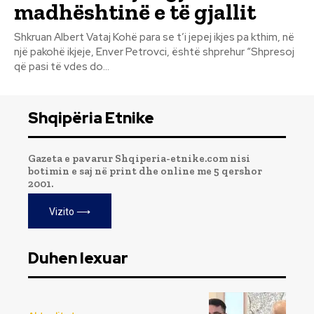
madhështinë e të gjallit
Shkruan Albert Vataj Kohë para se t’i jepej ikjes pa kthim, në
një pakohë ikjeje, Enver Petrovci, është shprehur “Shpresoj
që pasi të vdes do...
Shqipëria Etnike
Gazeta e pavarur Shqiperia-etnike.com nisi
botimin e saj në print dhe online me 5 qershor
2001.
Vizito ⟶
Duhen lexuar