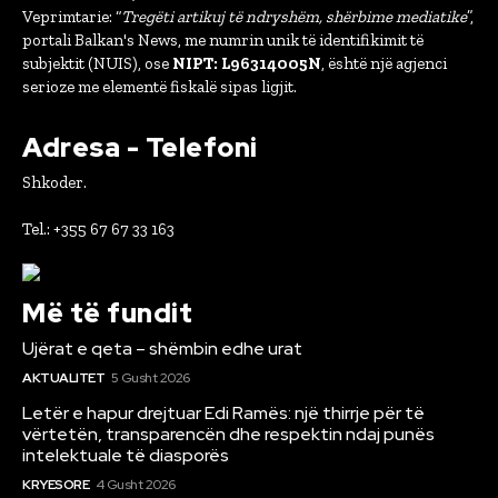
Veprimtarie: “
Tregëti artikuj të ndryshëm, shërbime mediatike
”,
portali Balkan's News, me numrin unik të identifikimit të
subjektit (NUIS), ose
NIPT: L96314005N
, është një agjenci
serioze me elementë fiskalë sipas ligjit.
Adresa - Telefoni
Shkoder.
Tel.: +355 67 67 33 163
Më të fundit
Ujërat e qeta – shëmbin edhe urat
AKTUALITET
5 Gusht 2026
Letër e hapur drejtuar Edi Ramës: një thirrje për të
vërtetën, transparencën dhe respektin ndaj punës
intelektuale të diasporës
KRYESORE
4 Gusht 2026