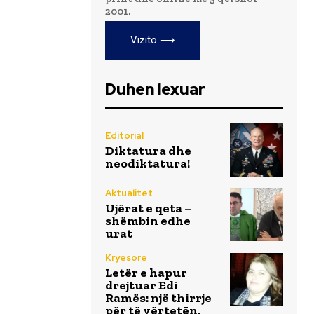
2001.
Vizito ⟶
Duhen lexuar
Editorial
Diktatura dhe
neodiktatura!
Aktualitet
Ujërat e qeta –
shëmbin edhe
urat
Kryesore
Letër e hapur
drejtuar Edi
Ramës: një thirrje
për të vërtetën,