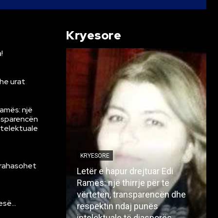
Kryesore
!
he urat
Ramës: një
ansparencën
ntelektuale
KRYESORE
krahasohet
Letër e hapur drejtuar Edi
Ramës: një thirrje për të
vërtetën, transparencën dhe
resë…
respektin ndaj punës
intelektuale të diasporës