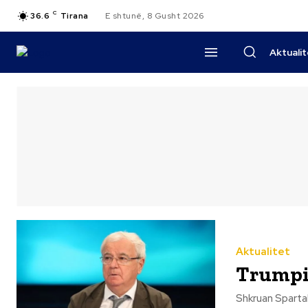
C
36.6
Tirana
E shtunë, 8 Gusht 2026
Aktuali
Aktualitet
Trumpi,
Shkruan Spartak Ngjela Çfarë po ndodh me kohën tonë? A do t