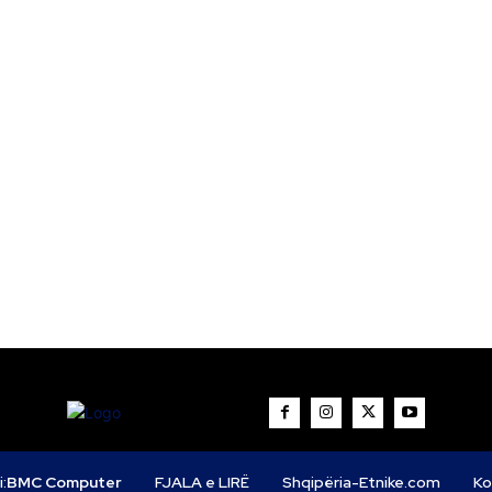
i:
BMC Computer
FJALA e LIRË
Shqipëria-Etnike.com
Ko