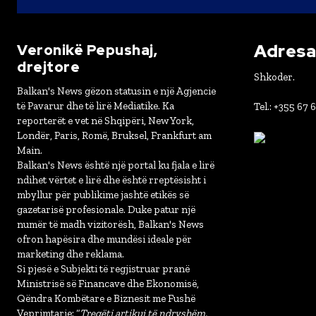
Adresa 
Veronikë Pepushaj,
drejtore
Shkoder.
Balkan's News gëzon statusin e një Agjencie
të Pavarur dhe të lirë Mediatike. Ka
Tel.: +355 67 
reporterët e vet në Shqipëri, New York,
Londër, Paris, Romë, Bruksel, Frankfurt am
Main.
Balkan's News është një portal ku fjala e lirë
ndihet vërtet e lirë dhe është rreptësisht i
mbyllur për publikime jashtë etikës së
gazetarisë profesionale. Duke patur një
numër të madh vizitorësh, Balkan's News
ofron hapësira dhe mundësi ideale për
marketing dhe reklama.
Si pjesë e Subjekti të regjistruar pranë
Ministrisë së Financave dhe Ekonomisë,
Qëndra Kombëtare e Biznesit me Fushë
Veprimtarie: “
Tregëti artikuj të ndryshëm,