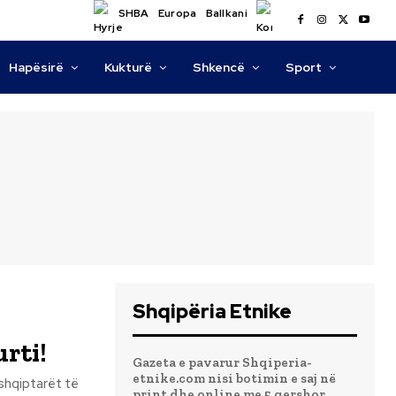
SHBA
Europa
Ballkani
Hapësirë
Kukturë
Shkencë
Sport
Shqipëria Etnike
rti!
Gazeta e pavarur Shqiperia-
etnike.com nisi botimin e saj në
print dhe online me 5 qershor