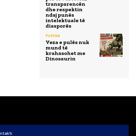
transparencën
dhe respektin
ndaj punës
intelektuale të
diasporës
Politikë
Veza e pulës nuk
mund të
krahasohet me
Dinosaurin
ntakti