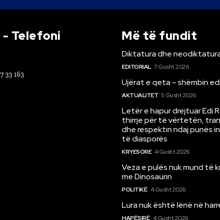
- Telefoni
Më të fundit
Diktatura dhe neodiktatura
EDITORIAL
7 Gusht 2026
67 33 163
Ujërat e qeta – shëmbin ed
AKTUALITET
5 Gusht 2026
Letër e hapur drejtuar Edi 
thirrje për të vërtetën, tr
dhe respektin ndaj punës i
të diasporës
KRYESORE
4 Gusht 2026
Veza e pulës nuk mund të 
me Dinosaurin
POLITIKË
4 Gusht 2026
Lura nuk është lënë në har
HAPËSIRË
4 Gusht 2026