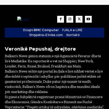
Dizajni:
BMC Computer
FJALA e LIRË
Shqipëria-Etnike.com
Kontakti
Veronikë Pepushaj, drejtore
Balkan's News gëzon statusin e një Agjencie të Pavarur dhe të
lirë Mediatike. Ka reporterët e vet në Shqipëri, New York,
Londër, Paris, Romë, Bruksel, Frankfurt am Main.
Balkan's News është një portal ku fjala e lirë ndihet vërtet e lirë
dhe është rreptësisht i mbyllur për publikime jashtë etikës së
gazetarisë profesionale. Duke patur një numër të madh
vizitorësh, Balkan's News ofron hapësira dhe mundësi ideale
për marketing dhe reklama.
Si pjesë e Subjekti të regjistruar pranë Ministrisë së Financave
dhe Ekonomisë, Qëndra Kombëtare e Biznesit me Fushë
Veprimtarie: “
Tregëti artikuj të ndryshëm, shërbime mediatike
”,