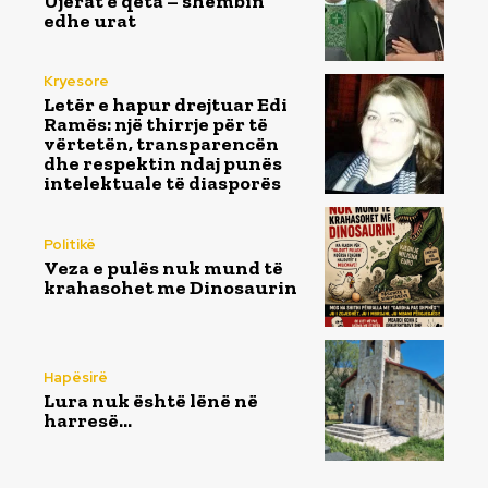
Ujërat e qeta – shëmbin
edhe urat
Kryesore
Letër e hapur drejtuar Edi
Ramës: një thirrje për të
vërtetën, transparencën
dhe respektin ndaj punës
intelektuale të diasporës
Politikë
Veza e pulës nuk mund të
krahasohet me Dinosaurin
Hapësirë
Lura nuk është lënë në
harresë…