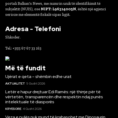
portali Balkan's News, me numrin unik të identifikimit të
subjektit (NUIS), ose
NIPT: L96314005N
, është një agjenci
serioze me elementë fiskalë sipas ligjit.
Adresa - Telefoni
Shkoder.
Tel.: +355 67 67 33 163
Më të fundit
Ujërat e qeta – shëmbin edhe urat
AKTUALITET
5 Gusht 2026
Letër e hapur drejtuar Edi Ramës: një thirrje për të
vërtetën, transparencën dhe respektin ndaj punës
intelektuale të diasporës
KRYESORE
4 Gusht 2026
Veza e pulës nuk mund të krahasohet me Dinosaurin