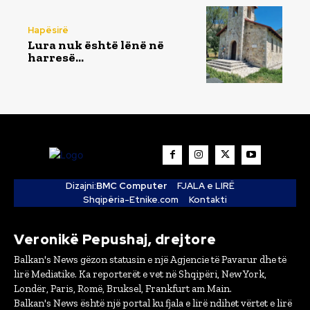
Hapësirë
Lura nuk është lënë në
harresë…
Dizajni:
BMC Computer
FJALA e LIRË
Shqipëria-Etnike.com
Kontakti
Veronikë Pepushaj, drejtore
Balkan's News gëzon statusin e një Agjencie të Pavarur dhe të
lirë Mediatike. Ka reporterët e vet në Shqipëri, New York,
Londër, Paris, Romë, Bruksel, Frankfurt am Main.
Balkan's News është një portal ku fjala e lirë ndihet vërtet e lirë