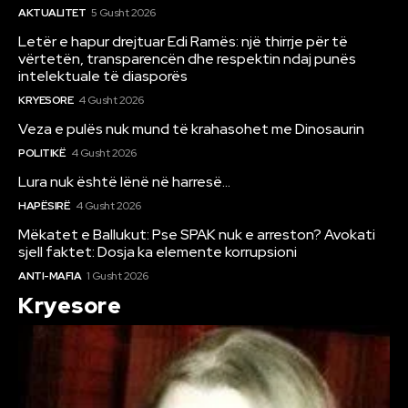
AKTUALITET
5 Gusht 2026
Letër e hapur drejtuar Edi Ramës: një thirrje për të
vërtetën, transparencën dhe respektin ndaj punës
intelektuale të diasporës
KRYESORE
4 Gusht 2026
Veza e pulës nuk mund të krahasohet me Dinosaurin
POLITIKË
4 Gusht 2026
Lura nuk është lënë në harresë…
HAPËSIRË
4 Gusht 2026
Mëkatet e Ballukut: Pse SPAK nuk e arreston? Avokati
sjell faktet: Dosja ka elemente korrupsioni
ANTI-MAFIA
1 Gusht 2026
Kryesore