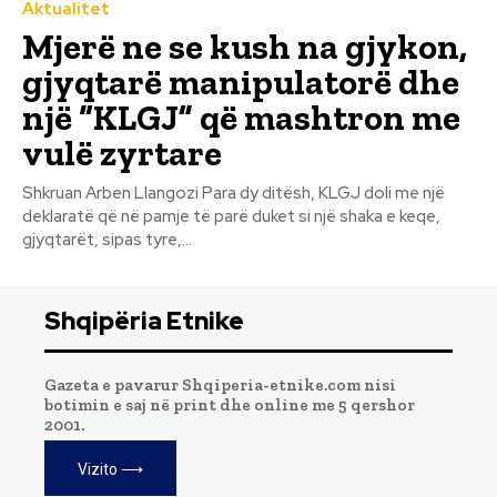
Aktualitet
Mjerë ne se kush na gjykon,
gjyqtarë manipulatorë dhe
një “KLGJ” që mashtron me
vulë zyrtare
Shkruan Arben Llangozi Para dy ditësh, KLGJ doli me një
deklaratë që në pamje të parë duket si një shaka e keqe,
gjyqtarët, sipas tyre,...
Shqipëria Etnike
Gazeta e pavarur Shqiperia-etnike.com nisi
botimin e saj në print dhe online me 5 qershor
2001.
Vizito ⟶