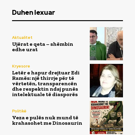
Duhen lexuar
Aktualitet
Ujërat e qeta – shëmbin
edhe urat
Kryesore
Letër e hapur drejtuar Edi
Ramës: një thirrje për të
vërtetën, transparencën
dhe respektin ndaj punës
intelektuale të diasporës
Politikë
Veza e pulës nuk mund të
krahasohet me Dinosaurin