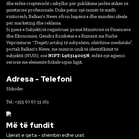
dhe është rreptësisht i mbyllur për publikime jashtë etikës së
gazetarisë profesionale. Duke patur një numër të madh
vizitorësh, Balkan's News ofron hapësira dhe mundësi ideale
për marketing dhe reklama.
Si pjesë e Subjekti të regjistruar pranë Ministrisë së Financave
dhe Ekonomisë, Qëndra Kombëtare e Biznesit me Fushë
Veprimtarie: “
Tregëti artikuj të ndryshëm, shërbime mediatike
”,
portali Balkan's News, me numrin unik të identifikimit të
subjektit (NUIS), ose
NIPT: L96314005N
, është një agjenci
serioze me elementë fiskalë sipas ligjit.
Adresa - Telefoni
Shkoder.
Tel.: +355 67 67 33 163
Më të fundit
Ujërat e qeta – shëmbin edhe urat