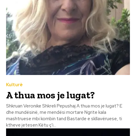
Kulturë
A thua mos je lugat?
Shkruan Veronike Shkreli Pepushaj A thua mos je lugat? E
dhe mundësinë, me mendësi mortare Ngrite kala
mashtruese mbi kombin tand Bastarde e skllavëruese, ti
ktheve jetesen Këtu ç'i...