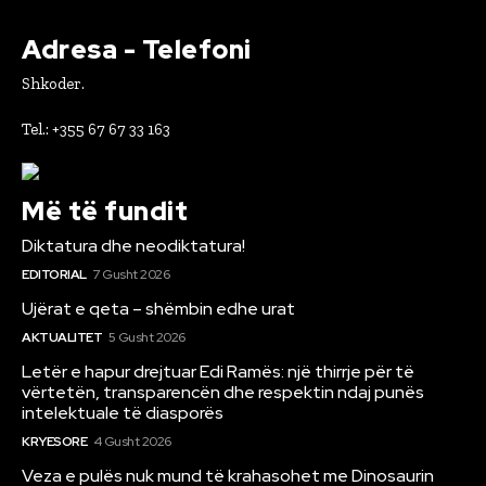
Adresa - Telefoni
Shkoder.
Tel.: +355 67 67 33 163
Më të fundit
Diktatura dhe neodiktatura!
EDITORIAL
7 Gusht 2026
Ujërat e qeta – shëmbin edhe urat
AKTUALITET
5 Gusht 2026
Letër e hapur drejtuar Edi Ramës: një thirrje për të
vërtetën, transparencën dhe respektin ndaj punës
intelektuale të diasporës
KRYESORE
4 Gusht 2026
Veza e pulës nuk mund të krahasohet me Dinosaurin