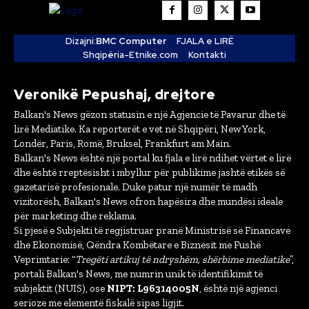
Dizajni:
BMC Computer
FJALA e LIRË
Shqipëria-Etnike.com
Kontakti
Veronikë Pepushaj, drejtore
Balkan's News gëzon statusin e një Agjencie të Pavarur dhe të
lirë Mediatike. Ka reporterët e vet në Shqipëri, New York,
Londër, Paris, Romë, Bruksel, Frankfurt am Main.
Balkan's News është një portal ku fjala e lirë ndihet vërtet e lirë
dhe është rreptësisht i mbyllur për publikime jashtë etikës së
gazetarisë profesionale. Duke patur një numër të madh
vizitorësh, Balkan's News ofron hapësira dhe mundësi ideale
për marketing dhe reklama.
Si pjesë e Subjekti të regjistruar pranë Ministrisë së Financave
dhe Ekonomisë, Qëndra Kombëtare e Biznesit me Fushë
Veprimtarie: “
Tregëti artikuj të ndryshëm, shërbime mediatike
”,
portali Balkan's News, me numrin unik të identifikimit të
subjektit (NUIS), ose
NIPT: L96314005N
, është një agjenci
serioze me elementë fiskalë sipas ligjit.