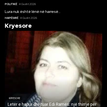
POLITIKË
4 Gusht 2026
Lura nuk është lënë në harresë…
HAPËSIRË
4 Gusht 2026
Kryesore
KRYESORE
Letër e hapur drejtuar Edi Ramës: një thirrje për
A