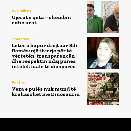
Aktualitet
Ujërat e qeta – shëmbin
edhe urat
Kryesore
Letër e hapur drejtuar Edi
Ramës: një thirrje për të
vërtetën, transparencën
dhe respektin ndaj punës
intelektuale të diasporës
Politikë
Veza e pulës nuk mund të
krahasohet me Dinosaurin