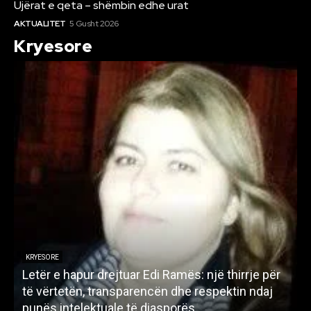
Ujërat e qeta – shëmbin edhe urat
AKTUALITET
5 Gusht 2026
Kryesore
KRYESORE
Letër e hapur drejtuar Edi Ramës: një thirrje për
A
të vërtetën, transparencën dhe respektin ndaj
punës intelektuale të diasporës
p