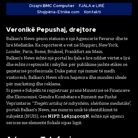
Dizajni:
BMC Computer
FJALA e LIRË
Shqipëria-Etnike.com
Kontakti
Veronikë Pepushaj, drejtore
Balkan's News gëzon statusin e një Agjencie të Pavarur dhe të
lirë Mediatike. Ka reporterët e vet në Shqipëri, New York,
Londër, Paris, Romë, Bruksel, Frankfurt am Main.
Balkan's News është një portal ku fjala e lirë ndihet vërtet e lirë
dhe është rreptësisht i mbyllur për publikime jashtë etikës së
gazetarisë profesionale. Duke patur një numër të madh
vizitorësh, Balkan's News ofron hapësira dhe mundësi ideale
për marketing dhe reklama.
Si pjesë e Subjekti të regjistruar pranë Ministrisë së Financave
dhe Ekonomisë, Qëndra Kombëtare e Biznesit me Fushë
Veprimtarie: “
Tregëti artikuj të ndryshëm, shërbime mediatike
”,
portali Balkan's News, me numrin unik të identifikimit të
subjektit (NUIS), ose
NIPT: L96314005N
, është një agjenci
serioze me elementë fiskalë sipas ligjit.