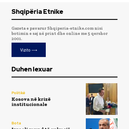
Shqipëria Etnike
Gazeta e pavarur Shqiperia-etnike.com nisi
botimin e saj në print dhe online me 5 qershor
2001.
Vizito ⟶
Duhen lexuar
Politikë
Kosova në krizë
institucionale
Bota