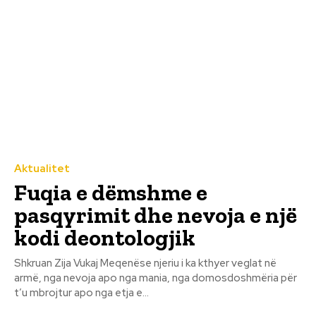
Aktualitet
Fuqia e dëmshme e
pasqyrimit dhe nevoja e një
kodi deontologjik
Shkruan Zija Vukaj Meqenëse njeriu i ka kthyer veglat në
armë, nga nevoja apo nga mania, nga domosdoshmëria për
t’u mbrojtur apo nga etja e...