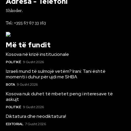
Adresa - Telefoni
Shkoder.
Tel.: +355 67 67 33 163
Më të fundit
Kosova në krizë institucionale
POLITIKË
9 Gusht 2026
Izraeli mund të sulmojë vetëm? Irani: Tani është
momenti i duhur për ujdi me SHBA
BOTA
9 Gusht 2026
Kosova nuk duhet të mbetet peng i interesave të
askujt
POLITIKË
9 Gusht 2026
Diktatura dhe neodiktatura!
EDITORIAL
7 Gusht 2026