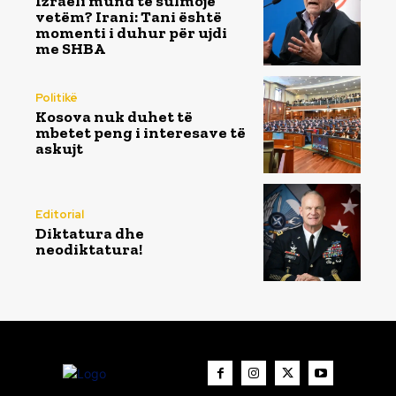
Izraeli mund të sulmojë
vetëm? Irani: Tani është
momenti i duhur për ujdi
me SHBA
Politikë
Kosova nuk duhet të
mbetet peng i interesave të
askujt
Editorial
Diktatura dhe
neodiktatura!