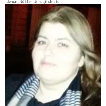
nderuar… Në fillim të muajit shtator...