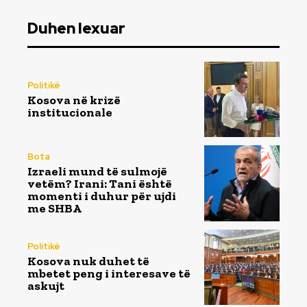
Duhen lexuar
Politikë
Kosova në krizë
institucionale
Bota
Izraeli mund të sulmojë
vetëm? Irani: Tani është
momenti i duhur për ujdi
me SHBA
Politikë
Kosova nuk duhet të
mbetet peng i interesave të
askujt