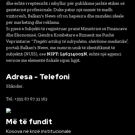
dhe është rreptësisht i mbyllur për publikime jashtë etikës së
gazetarisë profesionale. Duke patur një numër të madh
vizitorësh, Balkan's News ofron hapësira dhe mundësi ideale
për marketing dhe reklama.
Si pjesë e Subjekti të regjistruar pranë Ministrisë së Financave
dhe Ekonomisë, Qëndra Kombëtare e Biznesit me Fushë
Veprimtarie: “
Tregëti artikuj të ndryshëm, shërbime mediatike
”,
portali Balkan's News, me numrin unik të identifikimit të
subjektit (NUIS), ose
NIPT: L96314005N
, është një agjenci
serioze me elementë fiskalë sipas ligjit.
Adresa - Telefoni
Shkoder.
Tel.: +355 67 67 33 163
Më të fundit
Kosova në krizë institucionale