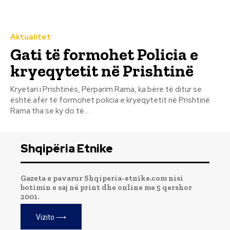
Aktualitet
Gati të formohet Policia e
kryeqytetit në Prishtinë
Kryetari i Prishtinës, Përparim Rama, ka bëre të ditur se
është afër të formohet policia e kryeqytetit në Prishtinë.
Rama tha se ky do të...
Shqipëria Etnike
Gazeta e pavarur Shqiperia-etnike.com nisi
botimin e saj në print dhe online me 5 qershor
2001.
Vizito ⟶