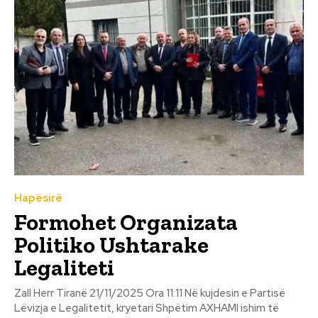
Hapësirë
Formohet Organizata
Politiko Ushtarake
Legaliteti
Zall Herr Tiranë 21/11/2025 Ora 11:11 Në kujdesin e Partisë
Lëvizja e Legalitetit, kryetari Shpëtim AXHAMI ishim të