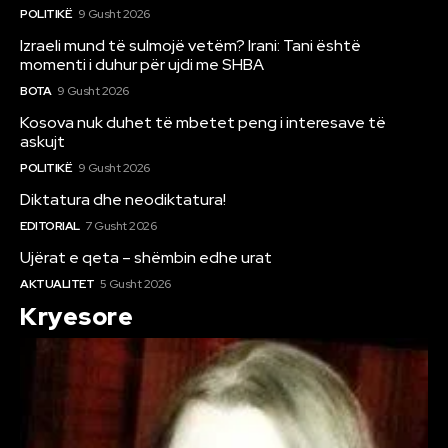
POLITIKË
9 Gusht 2026
Izraeli mund të sulmojë vetëm? Irani: Tani është
momenti i duhur për ujdi me SHBA
BOTA
9 Gusht 2026
Kosova nuk duhet të mbetet peng i interesave të
askujt
POLITIKË
9 Gusht 2026
Diktatura dhe neodiktatura!
EDITORIAL
7 Gusht 2026
Ujërat e qeta – shëmbin edhe urat
AKTUALITET
5 Gusht 2026
Kryesore