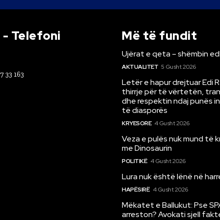
- Telefoni
Më të fundit
Ujërat e qeta – shëmbin ed
AKTUALITET
5 Gusht 2026
67 33 163
Letër e hapur drejtuar Edi 
thirrje për të vërtetën, tr
dhe respektin ndaj punës i
të diasporës
KRYESORE
4 Gusht 2026
Veza e pulës nuk mund të 
me Dinosaurin
POLITIKË
4 Gusht 2026
Lura nuk është lënë në har
HAPËSIRË
4 Gusht 2026
Mëkatet e Ballukut: Pse SP
arreston? Avokati sjell fakt