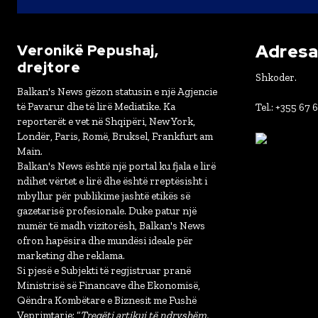
Adresa 
Veronikë Pepushaj,
drejtore
Shkoder.
Balkan's News gëzon statusin e një Agjencie
të Pavarur dhe të lirë Mediatike. Ka
Tel.: +355 67 
reporterët e vet në Shqipëri, New York,
Londër, Paris, Romë, Bruksel, Frankfurt am
Main.
Balkan's News është një portal ku fjala e lirë
ndihet vërtet e lirë dhe është rreptësisht i
mbyllur për publikime jashtë etikës së
gazetarisë profesionale. Duke patur një
numër të madh vizitorësh, Balkan's News
ofron hapësira dhe mundësi ideale për
marketing dhe reklama.
Si pjesë e Subjekti të regjistruar pranë
Ministrisë së Financave dhe Ekonomisë,
Qëndra Kombëtare e Biznesit me Fushë
Veprimtarie: “
Tregëti artikuj të ndryshëm,