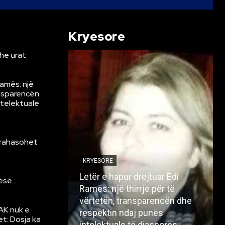
Kryesore
he urat
Ramës: një
ansparencën
ntelektuale
krahasohet
KRYESORE
Letër e hapur drejtuar Edi
resë…
Ramës: një thirrje për të
vërtetën, transparencën dhe
AK nuk e
respektin ndaj punës
et: Dosja ka
intelektuale të diasporës