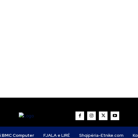
i:
BMC Computer
FJALA e LIRË
Shqipëria-Etnike.com
Ko