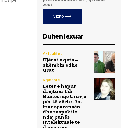
irmosi për
2001.
Vizito ⟶
Duhen lexuar
Aktualitet
Ujërat e qeta –
shëmbin edhe
urat
Kryesore
Letër e hapur
drejtuar Edi
Ramës: një thirrje
për të vërtetën,
transparencën
dhe respektin
ndaj punës
intelektuale të
diasporës