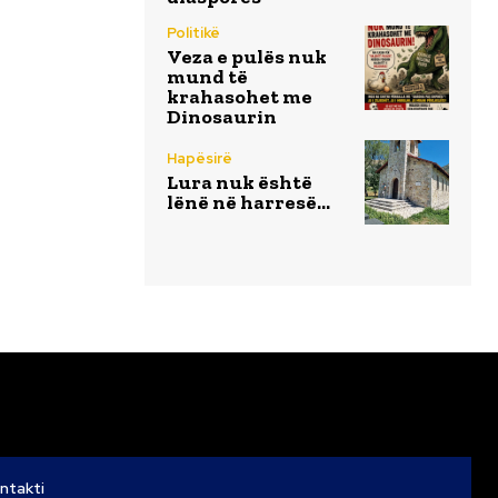
Politikë
Veza e pulës nuk
mund të
krahasohet me
Dinosaurin
Hapësirë
Lura nuk është
lënë në harresë…
ntakti