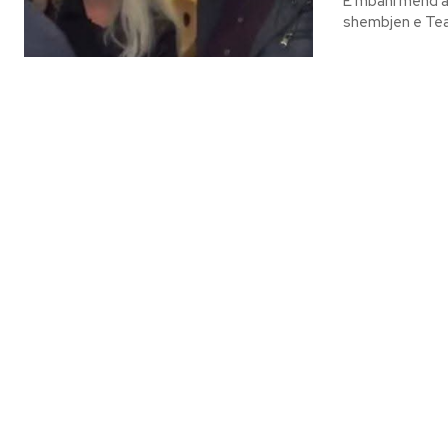
E mbani mend at
shembjen e Teat