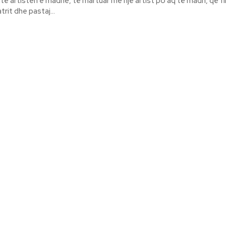
ë artisten e madhe, të martuar me një artist po aq të madh, që f
rit dhe pastaj...