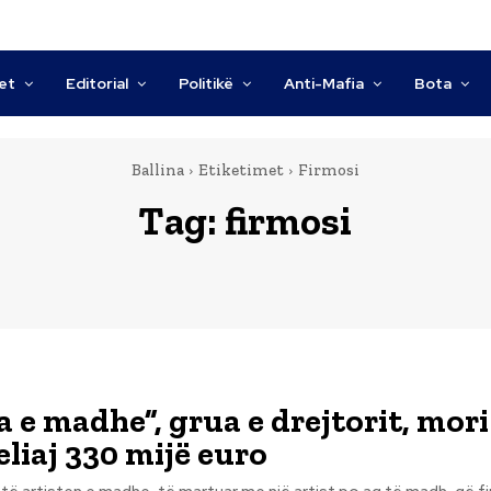
tet
Editorial
Politikë
Anti-Mafia
Bota
Ballina
Etiketimet
Firmosi
Tag:
firmosi
ja e madhe”, grua e drejtorit, mor
eliaj 330 mijë euro