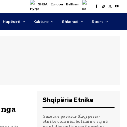
SHBA
Europa
Ballkani
Hapësirë
Kukturë
Shkencë
Sport
Shqipëria Etnike
i nga
Gazeta e pavarur Shqiperia-
etnike.com nisi botimin e saj në
print dhe online me 5 qershor