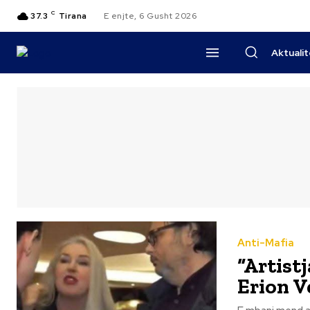
C
37.3
Tirana
E enjte, 6 Gusht 2026
Aktuali
Anti-Mafia
“Artist
Erion V