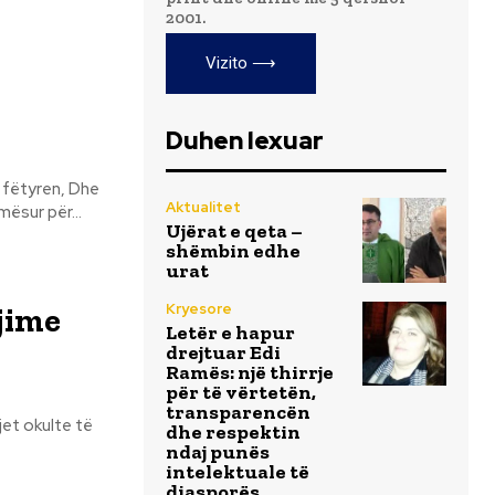
2001.
Vizito ⟶
Duhen lexuar
Aktualitet
ësur për...
Ujërat e qeta –
shëmbin edhe
urat
Kryesore
jime
Letër e hapur
drejtuar Edi
Ramës: një thirrje
për të vërtetën,
transparencën
jet okulte të
dhe respektin
ndaj punës
intelektuale të
diasporës