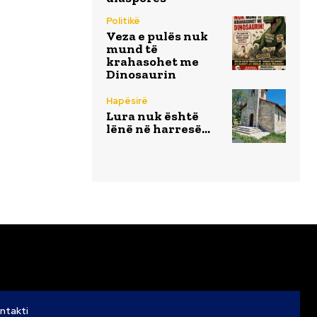
Politikë
Veza e pulës nuk
mund të
krahasohet me
Dinosaurin
Hapësirë
Lura nuk është
lënë në harresë…
ntakti