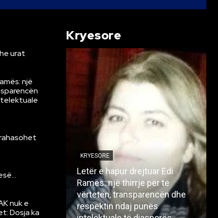
Kryesore
he urat
Ramës: një
ansparencën
ntelektuale
krahasohet
KRYESORE
Letër e hapur drejtuar Edi
resë…
Ramës: një thirrje për të
vërtetën, transparencën dhe
AK nuk e
respektin ndaj punës
et: Dosja ka
intelektuale të diasporës