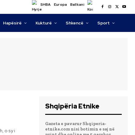
SHBA
Europa
Ballkani
Hapësirë
Kukturë
Shkencë
Sport
Shqipëria Etnike
Gazeta e pavarur Shqiperia-
etnike.com nisi botimin e saj në
print dhe online me 5 qershor