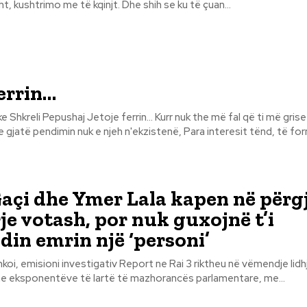
t, kushtrimo me të kqinjt. Dhe shih se ku të çuan...
ferrin…
rin... Kurr nuk the më fal që ti më grise fëtyren, Dhe
gjatë pendimin nuk e njeh n'ekzistenë, Para interesit tënd, të form
açi dhe Ymer Lala kapen në përg
rje votash, por nuk guxojnë t’i
in emrin një ‘personi’
koi, emisioni investigativ Report ne Rai 3 riktheu në vëmendje lidh
dhe eksponentëve të lartë të mazhorancës parlamentare, me...