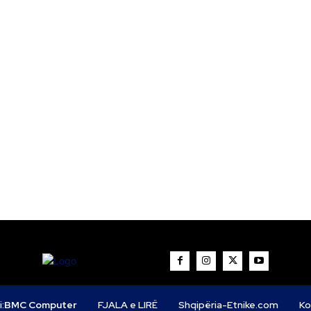
i:
BMC Computer
FJALA e LIRË
Shqipëria-Etnike.com
Ko