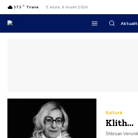
C
37.3
Tirana
E enjte, 6 Gusht 2026
Aktuali
Kulturë
Klith…
Shkruan Veronike Shkreli Pepushaj Klith... 