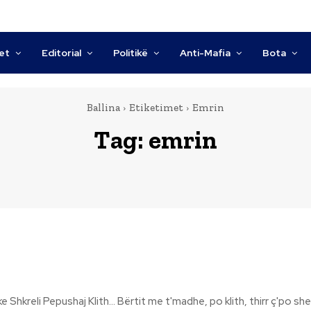
tet
Editorial
Politikë
Anti-Mafia
Bota
Ballina
Etiketimet
Emrin
Tag:
emrin
Bërtit me t'madhe, po klith, thirr ç'po sheh, o sy i