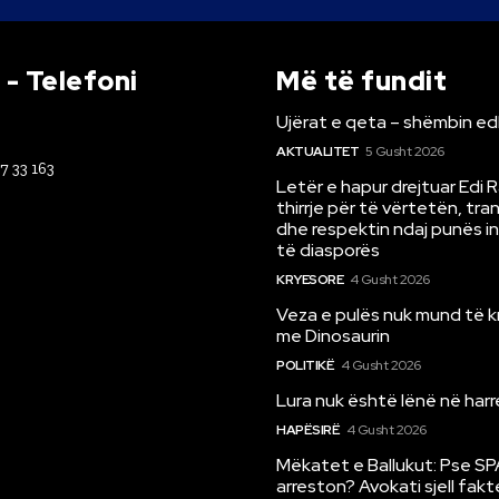
- Telefoni
Më të fundit
Ujërat e qeta – shëmbin ed
AKTUALITET
5 Gusht 2026
67 33 163
Letër e hapur drejtuar Edi 
thirrje për të vërtetën, tr
dhe respektin ndaj punës i
të diasporës
KRYESORE
4 Gusht 2026
Veza e pulës nuk mund të 
me Dinosaurin
POLITIKË
4 Gusht 2026
Lura nuk është lënë në har
HAPËSIRË
4 Gusht 2026
Mëkatet e Ballukut: Pse SP
arreston? Avokati sjell fakt