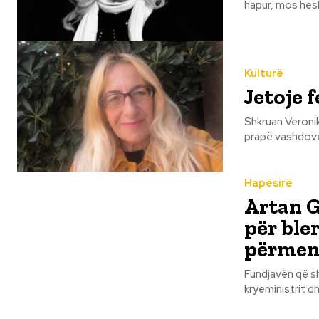
hapur, mos hesh
Kulturë
Jetoje 
Shkruan Veronike Shkreli Pepushaj Jetoje fer
prapë vashdove 
Hapësirë
Artan G
për ble
përmend
Fundjavën që sh
kryeministrit 