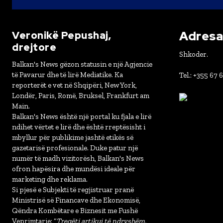
Adresa 
Veronikë Pepushaj,
drejtore
Shkoder.
Balkan's News gëzon statusin e një Agjencie
të Pavarur dhe të lirë Mediatike. Ka
Tel.: +355 67 
reporterët e vet në Shqipëri, New York,
Londër, Paris, Romë, Bruksel, Frankfurt am
Main.
Balkan's News është një portal ku fjala e lirë
ndihet vërtet e lirë dhe është rreptësisht i
mbyllur për publikime jashtë etikës së
gazetarisë profesionale. Duke patur një
numër të madh vizitorësh, Balkan's News
ofron hapësira dhe mundësi ideale për
marketing dhe reklama.
Si pjesë e Subjekti të regjistruar pranë
Ministrisë së Financave dhe Ekonomisë,
Qëndra Kombëtare e Biznesit me Fushë
Veprimtarie: “
Tregëti artikuj të ndryshëm,