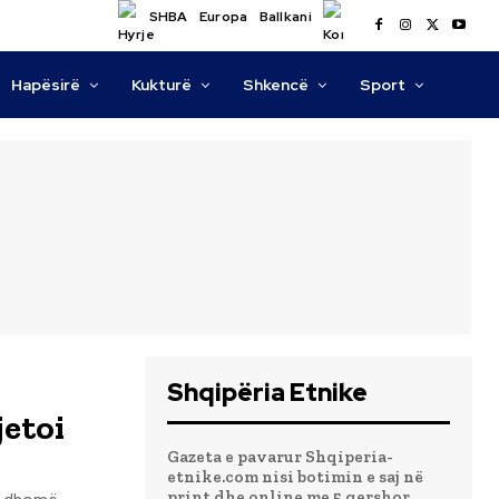
SHBA
Europa
Ballkani
Hapësirë
Kukturë
Shkencë
Sport
Shqipëria Etnike
jetoi
Gazeta e pavarur Shqiperia-
etnike.com nisi botimin e saj në
print dhe online me 5 qershor