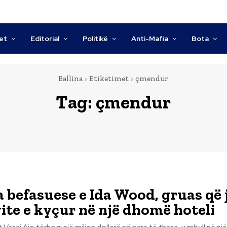
tet
Editorial
Politikë
Anti-Mafia
Bota
Ballina
Etiketimet
çmendur
Tag:
çmendur
a befasuese e Ida Wood, gruas që 
vite e kyçur në një dhomë hoteli