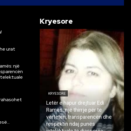
Kryesore
!
he urat
Ramës: një
ansparencën
ntelektuale
KRYESORE
krahasohet
Letër e hapur drejtuar Edi
Ramës: një thirrje për të
vërtetën, transparencën dhe
resë…
respektin ndaj punës
intelektuale të diasporës