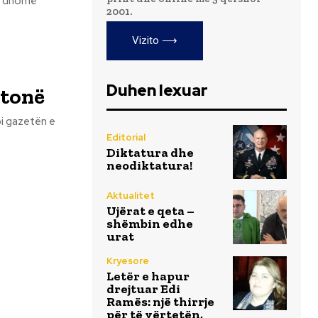
2001.
Vizito ⟶
Duhen lexuar
 tonë
Editorial
Diktatura dhe
neodiktatura!
Aktualitet
Ujërat e qeta –
shëmbin edhe
urat
Kryesore
Letër e hapur
drejtuar Edi
Ramës: një thirrje
për të vërtetën,