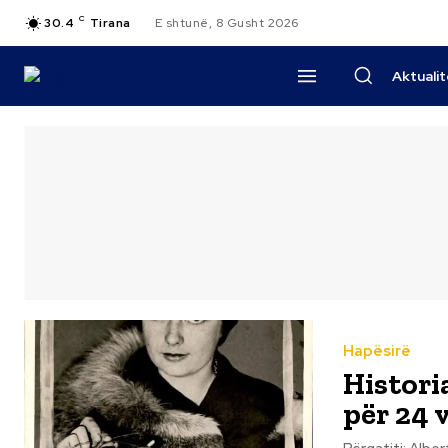
C
30.4
Tirana
E shtunë, 8 Gusht 2026
Aktuali
Hapësirë
Histori
për 24 