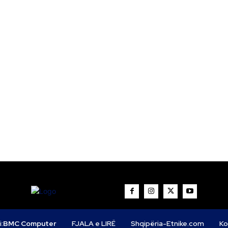
i:
BMC Computer
FJALA e LIRË
Shqipëria-Etnike.com
Ko