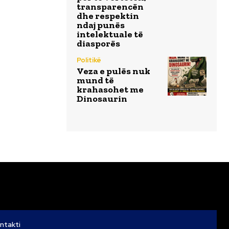
transparencën
dhe respektin
ndaj punës
intelektuale të
diasporës
Politikë
Veza e pulës nuk
mund të
krahasohet me
Dinosaurin
ntakti