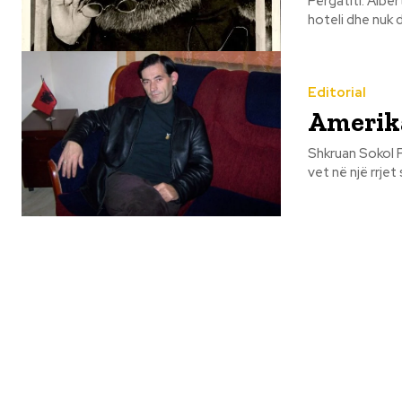
Përgatiti: Albert Vataj Ajo tërhoqi një milion dollarë në para të
hoteli dhe nuk d
Editorial
Amerika
Shkruan Sokol Pepushaj Që kur erdhi FBI Amerikane në fsha
vet në një rrjet