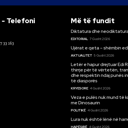
- Telefoni
Më të fundit
Diktatura dhe neodiktatura
EDITORIAL
7 Gusht 2026
67 33 163
Ujërat e qeta – shëmbin ed
AKTUALITET
5 Gusht 2026
Letër e hapur drejtuar Edi 
thirrje për të vërtetën, tr
dhe respektin ndaj punës i
të diasporës
KRYESORE
4 Gusht 2026
Veza e pulës nuk mund të 
me Dinosaurin
POLITIKË
4 Gusht 2026
Lura nuk është lënë në har
HAPËSIRË
4 Gusht 2026