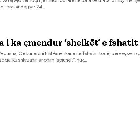
 thata, u mbyll në një dhomë
oli prej andej për 24...
 i ka çmendur ‘sheikët’ e fshatit
tin tonë, përveçse hapi gazetën e
 social ku shkruanin anonim “spiunët”, nuk...