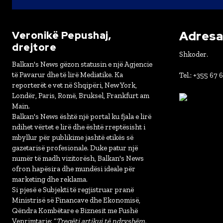
Adresa 
Veronikë Pepushaj,
drejtore
Shkoder.
Balkan's News gëzon statusin e një Agjencie
të Pavarur dhe të lirë Mediatike. Ka
Tel.: +355 67 
reporterët e vet në Shqipëri, New York,
Londër, Paris, Romë, Bruksel, Frankfurt am
Main.
Balkan's News është një portal ku fjala e lirë
ndihet vërtet e lirë dhe është rreptësisht i
mbyllur për publikime jashtë etikës së
gazetarisë profesionale. Duke patur një
numër të madh vizitorësh, Balkan's News
ofron hapësira dhe mundësi ideale për
marketing dhe reklama.
Si pjesë e Subjekti të regjistruar pranë
Ministrisë së Financave dhe Ekonomisë,
Qëndra Kombëtare e Biznesit me Fushë
Veprimtarie: “
Tregëti artikuj të ndryshëm,