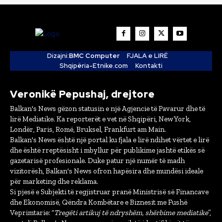
Dizajni:
BMC Computer
FJALA e LIRË
Shqipëria-Etnike.com
Kontakti
Veronikë Pepushaj, drejtore
Balkan's News gëzon statusin e një Agjencie të Pavarur dhe të
lirë Mediatike. Ka reporterët e vet në Shqipëri, New York,
Londër, Paris, Romë, Bruksel, Frankfurt am Main.
Balkan's News është një portal ku fjala e lirë ndihet vërtet e lirë
dhe është rreptësisht i mbyllur për publikime jashtë etikës së
gazetarisë profesionale. Duke patur një numër të madh
vizitorësh, Balkan's News ofron hapësira dhe mundësi ideale
për marketing dhe reklama.
Si pjesë e Subjekti të regjistruar pranë Ministrisë së Financave
dhe Ekonomisë, Qëndra Kombëtare e Biznesit me Fushë
Veprimtarie: “
Tregëti artikuj të ndryshëm, shërbime mediatike
”,