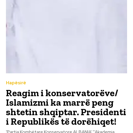
Hapësirë
Reagim i konservatorëve/
Islamizmi ka marrë peng
shtetin shqiptar. Presidenti
i Republikës të dorëhiqet!
'Partia Kombëtare Konservatore ALBANIA' "Akademia