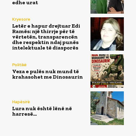
edhe urat
Kryesore
Letër e hapur drejtuar Edi
Ramës: një thirrje për të
vërtetën, transparencën
dhe respektin ndaj punës
intelektuale të diasporës
Politikë
Veza e pulës nuk mund të
krahasohet me Dinosaurin
Hapësirë
Lura nuk është lënë në
harresë…