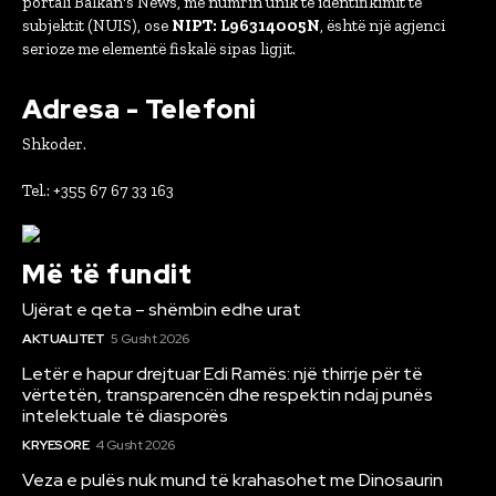
portali Balkan's News, me numrin unik të identifikimit të
subjektit (NUIS), ose
NIPT: L96314005N
, është një agjenci
serioze me elementë fiskalë sipas ligjit.
Adresa - Telefoni
Shkoder.
Tel.: +355 67 67 33 163
Më të fundit
Ujërat e qeta – shëmbin edhe urat
AKTUALITET
5 Gusht 2026
Letër e hapur drejtuar Edi Ramës: një thirrje për të
vërtetën, transparencën dhe respektin ndaj punës
intelektuale të diasporës
KRYESORE
4 Gusht 2026
Veza e pulës nuk mund të krahasohet me Dinosaurin