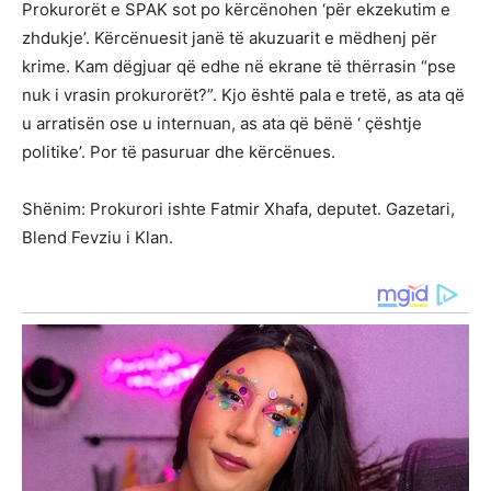
Prokurorët e SPAK sot po kërcënohen ‘për ekzekutim e
zhdukje’. Kërcënuesit janë të akuzuarit e mëdhenj për
krime. Kam dëgjuar që edhe në ekrane të thërrasin “pse
nuk i vrasin prokurorët?”. Kjo është pala e tretë, as ata që
u arratisën ose u internuan, as ata që bënë ‘ çështje
politike’. Por të pasuruar dhe kërcënues.
Shënim: Prokurori ishte Fatmir Xhafa, deputet. Gazetari,
Blend Fevziu i Klan.