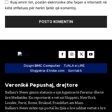
Ruaj emrin tim, postën elektronike dhe faqen e internetit në
këtë shfletues për herën tjetër që komentoj.
Dizajni:
BMC Computer
FJALA e LIRË
Shqipëria-Etnike.com
Kontakti
Veronikë Pepushaj, drejtore
Balkan's News gëzon statusin e një Agjencie të Pavarur dhe të
lirë Mediatike. Ka reporterët e vet në Shqipëri, New York,
Londër, Paris, Romë, Bruksel, Frankfurt am Main.
Balkan's News është një portal ku fjala e lirë ndihet vërtet e lirë