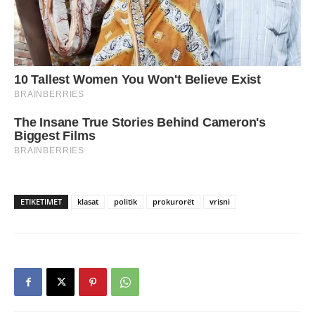
ETIKETIMET
klasat
politik
prokurorët
vrisni