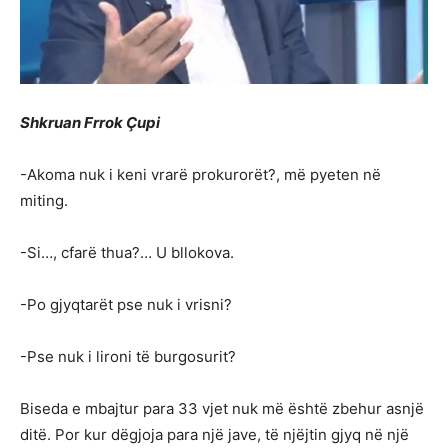
Shkruan Frrok Çupi
-Akoma nuk i keni vrarë prokurorët?, më pyeten në
miting.
-Si…, cfarë thua?… U bllokova.
-Po gjyqtarët pse nuk i vrisni?
-Pse nuk i lironi të burgosurit?
Biseda e mbajtur para 33 vjet nuk më është zbehur asnjë
ditë. Por kur dëgjoja para një jave, të njëjtin gjyq në një