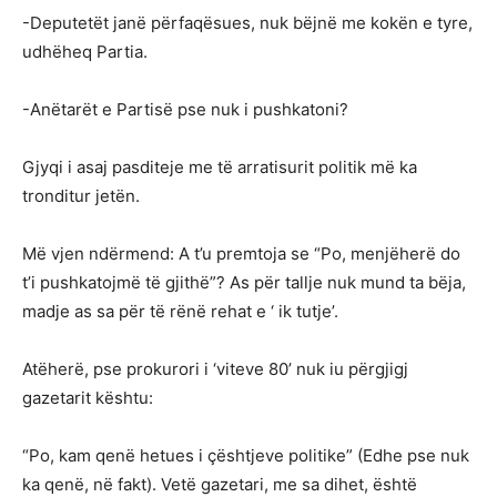
-Deputetët janë përfaqësues, nuk bëjnë me kokën e tyre,
udhëheq Partia.
-Anëtarët e Partisë pse nuk i pushkatoni?
Gjyqi i asaj pasditeje me të arratisurit politik më ka
tronditur jetën.
Më vjen ndërmend: A t’u premtoja se “Po, menjëherë do
t’i pushkatojmë të gjithë”? As për tallje nuk mund ta bëja,
madje as sa për të rënë rehat e ‘ ik tutje’.
Atëherë, pse prokurori i ‘viteve 80’ nuk iu përgjigj
gazetarit kështu:
“Po, kam qenë hetues i çështjeve politike” (Edhe pse nuk
ka qenë, në fakt). Vetë gazetari, me sa dihet, është