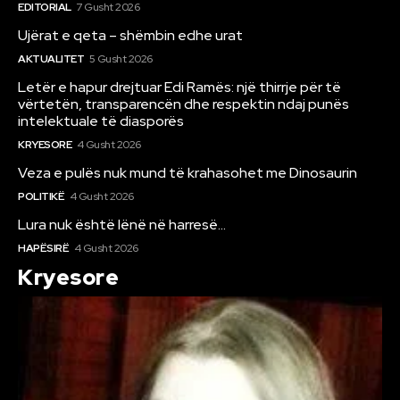
EDITORIAL
7 Gusht 2026
Ujërat e qeta – shëmbin edhe urat
AKTUALITET
5 Gusht 2026
Letër e hapur drejtuar Edi Ramës: një thirrje për të
vërtetën, transparencën dhe respektin ndaj punës
intelektuale të diasporës
KRYESORE
4 Gusht 2026
Veza e pulës nuk mund të krahasohet me Dinosaurin
POLITIKË
4 Gusht 2026
Lura nuk është lënë në harresë…
HAPËSIRË
4 Gusht 2026
Kryesore