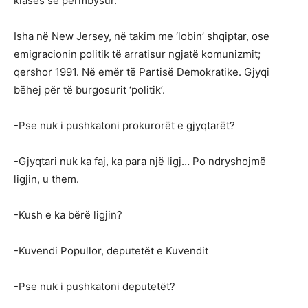
klasës së përmbysur.
Isha në New Jersey, në takim me ‘lobin’ shqiptar, ose
emigracionin politik të arratisur ngjatë komunizmit;
qershor 1991. Në emër të Partisë Demokratike. Gjyqi
bëhej për të burgosurit ‘politik’.
-Pse nuk i pushkatoni prokurorët e gjyqtarët?
-Gjyqtari nuk ka faj, ka para një ligj… Po ndryshojmë
ligjin, u them.
-Kush e ka bërë ligjin?
-Kuvendi Popullor, deputetët e Kuvendit
-Pse nuk i pushkatoni deputetët?