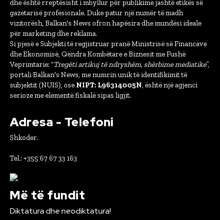
dhe është rreptësisht i mbyllur për publikime jashtë etikës së
gazetarisë profesionale. Duke patur një numër të madh
vizitorësh, Balkan's News ofron hapësira dhe mundësi ideale
për marketing dhe reklama.
Si pjesë e Subjekti të regjistruar pranë Ministrisë së Financave
dhe Ekonomisë, Qëndra Kombëtare e Biznesit me Fushë
Veprimtarie: “
Tregëti artikuj të ndryshëm, shërbime mediatike
”,
portali Balkan's News, me numrin unik të identifikimit të
subjektit (NUIS), ose
NIPT: L96314005N
, është një agjenci
serioze me elementë fiskalë sipas ligjit.
Adresa - Telefoni
Shkoder.
Tel.: +355 67 67 33 163
Më të fundit
Diktatura dhe neodiktatura!