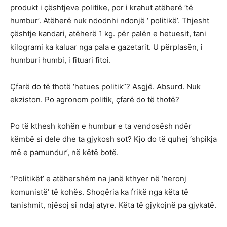
produkt i çështjeve politike, por i krahut atëherë ‘të
humbur’. Atëherë nuk ndodnhi ndonjë ‘ politikë’. Thjesht
çështje kandari, atëherë 1 kg. për palën e hetuesit, tani
kilogrami ka kaluar nga pala e gazetarit. U përplasën, i
humburi humbi, i fituari fitoi.
Çfarë do të thotë ‘hetues politik”? Asgjë. Absurd. Nuk
ekziston. Po agronom politik, çfarë do të thotë?
Po të kthesh kohën e humbur e ta vendosësh ndër
këmbë si dele dhe ta gjykosh sot? Kjo do të quhej ‘shpikja
më e pamundur’, në këtë botë.
“Politikët’ e atëhershëm na janë kthyer në ‘heronj
komunistë’ të kohës. Shoqëria ka frikë nga këta të
tanishmit, njësoj si ndaj atyre. Këta të gjykojnë pa gjykatë.