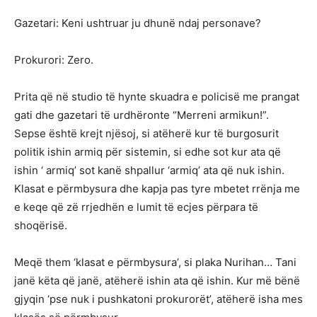
Gazetari: Keni ushtruar ju dhunë ndaj personave?
Prokurori: Zero.
Prita që në studio të hynte skuadra e policisë me prangat
gati dhe gazetari të urdhëronte “Merreni armikun!”.
Sepse është krejt njësoj, si atëherë kur të burgosurit
politik ishin armiq për sistemin, si edhe sot kur ata që
ishin ‘ armiq’ sot kanë shpallur ‘armiq’ ata që nuk ishin.
Klasat e përmbysura dhe kapja pas tyre mbetet rrënja me
e keqe që zë rrjedhën e lumit të ecjes përpara të
shoqërisë.
Meqë them ‘klasat e përmbysura’, si plaka Nurihan… Tani
janë këta që janë, atëherë ishin ata që ishin. Kur më bënë
gjyqin ‘pse nuk i pushkatoni prokurorët’, atëherë isha mes