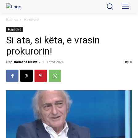
Ballina
Hapësirë
Hapësirë
Si ata, si këta, e vrasin
prokurorin!
Nga
Balkans News
-
11 Tetor 2024
0