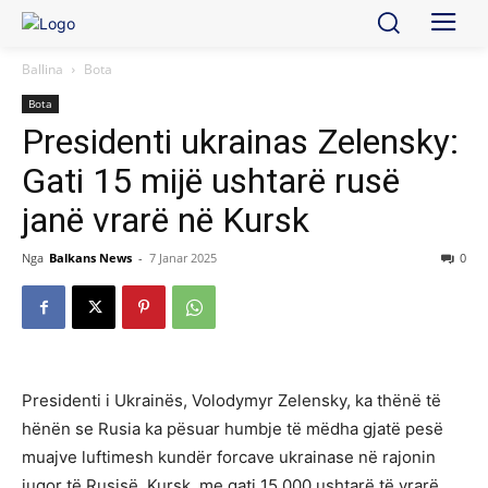
Ballina
Bota
Bota
Presidenti ukrainas Zelensky:
Gati 15 mijë ushtarë rusë
janë vrarë në Kursk
Nga
Balkans News
-
7 Janar 2025
0
Presidenti i Ukrainës, Volodymyr Zelensky, ka thënë të
hënën se Rusia ka pësuar humbje të mëdha gjatë pesë
muajve luftimesh kundër forcave ukrainase në rajonin
jugor të Rusisë, Kursk, me gati 15.000 ushtarë të vrarë.