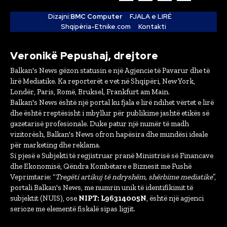
Dizajni:
BMC Computer
FJALA e LIRË
Shqipëria-Etnike.com
Kontakti
Veronikë Pepushaj, drejtore
Balkan's News gëzon statusin e një Agjencie të Pavarur dhe të
lirë Mediatike. Ka reporterët e vet në Shqipëri, New York,
Londër, Paris, Romë, Bruksel, Frankfurt am Main.
Balkan's News është një portal ku fjala e lirë ndihet vërtet e lirë
dhe është rreptësisht i mbyllur për publikime jashtë etikës së
gazetarisë profesionale. Duke patur një numër të madh
vizitorësh, Balkan's News ofron hapësira dhe mundësi ideale
për marketing dhe reklama.
Si pjesë e Subjekti të regjistruar pranë Ministrisë së Financave
dhe Ekonomisë, Qëndra Kombëtare e Biznesit me Fushë
Veprimtarie: “
Tregëti artikuj të ndryshëm, shërbime mediatike
”,
portali Balkan's News, me numrin unik të identifikimit të
subjektit (NUIS), ose
NIPT: L96314005N
, është një agjenci
serioze me elementë fiskalë sipas ligjit.