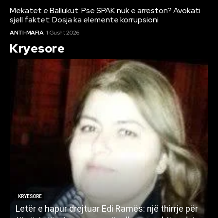
Mëkatet e Ballukut: Pse SPAK nuk e arreston? Avokati
sjell faktet: Dosja ka elemente korrupsioni
ANTI-MAFIA
1 Gusht 2026
Kryesore
KRYESORE
Letër e hapur drejtuar Edi Ramës: një thirrje për
A