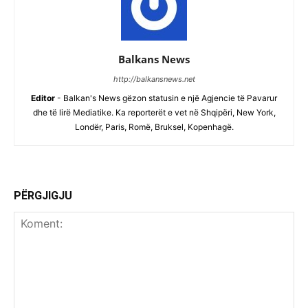
Balkans News
http://balkansnews.net
Editor
- Balkan's News gëzon statusin e një Agjencie të Pavarur
dhe të lirë Mediatike. Ka reporterët e vet në Shqipëri, New York,
Londër, Paris, Romë, Bruksel, Kopenhagë.
PËRGJIGJU