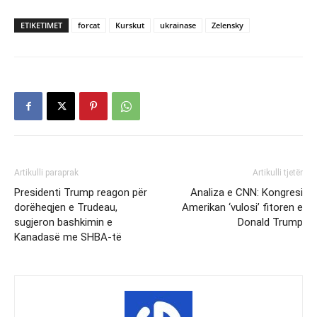
ETIKETIMET
forcat
Kurskut
ukrainase
Zelensky
Artikulli paraprak
Artikulli tjetër
Presidenti Trump reagon për
Analiza e CNN: Kongresi
dorëheqjen e Trudeau,
Amerikan ‘vulosi’ fitoren e
sugjeron bashkimin e
Donald Trump
Kanadasë me SHBA-të