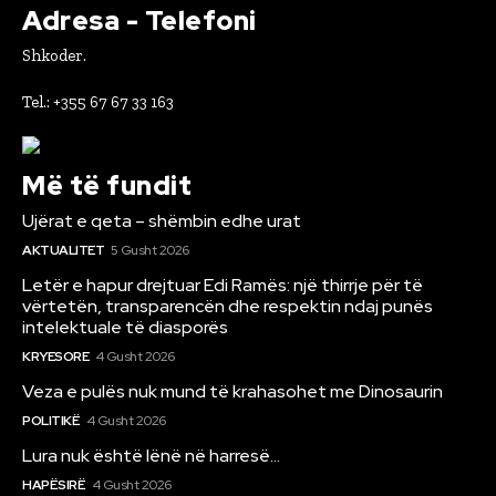
Adresa - Telefoni
Shkoder.
Tel.: +355 67 67 33 163
Më të fundit
Ujërat e qeta – shëmbin edhe urat
AKTUALITET
5 Gusht 2026
Letër e hapur drejtuar Edi Ramës: një thirrje për të
vërtetën, transparencën dhe respektin ndaj punës
intelektuale të diasporës
KRYESORE
4 Gusht 2026
Veza e pulës nuk mund të krahasohet me Dinosaurin
POLITIKË
4 Gusht 2026
Lura nuk është lënë në harresë…
HAPËSIRË
4 Gusht 2026