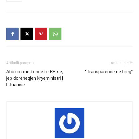
Artikulli paraprak
Artikulli tjetër
Abuzim me fondet e BE-së,
“Transparencë në breg”
jep dorëheqjen kryeministri i
Lituanisë