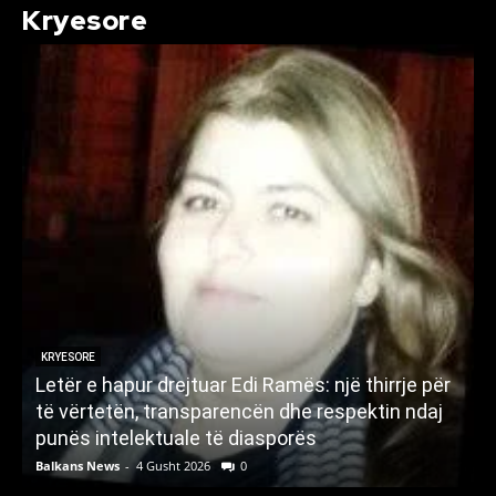
Kryesore
KRYESORE
Letër e hapur drejtuar Edi Ramës: një thirrje për
A
të vërtetën, transparencën dhe respektin ndaj
punës intelektuale të diasporës
p
Balkans News
-
4 Gusht 2026
0
B