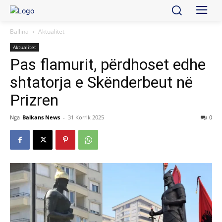
Ballina
Aktualitet
Aktualitet
Pas flamurit, përdhoset edhe
shtatorja e Skënderbeut në
Prizren
Nga
Balkans News
-
31 Korrik 2025
0