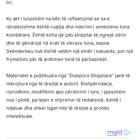
liri.
Ky akt i turpshëm na bën të reflektojmë se sa e
rëndësishme është ruajtja dhe nderimi i simboleve tona
kombëtare. Është koha që çdo shqiptar të ngrejë zërin
dhe të qëndrojë në krah të vlerave tona, sepse
Skënderbeu nuk është vetëm një emër i kaluarës, por një
frymëzimi për të ardhmen tonë të përbashkët.
Materialet e publikuara nga “Diaspora Shqiptare” janë të
mbrojtura nga të drejtat e autorit. Rishpërndarja,
riprodhimi, modifikimi apo përdorimi i tyre, i pjesshëm
ose i plotë, pa lejen e shprehur të redaksisë, është i
ndaluar dhe shkel ligjet mbi të drejtat e pronës
intelektuale.