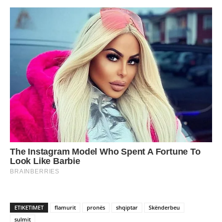
ETIKETIMET
flamurit
pronës
shqiptar
Skënderbeu
sulmit