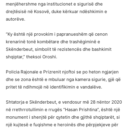
menjëhershme nga institucionet e sigurisë dhe
drejtësisë në Kosovë, duke kërkuar ndëshkimin e
autorëve.
“Ky është një provokim i papranueshëm që cenon
krenarinë tonë kombëtare dhe trashëgiminë e
Skënderbeut, simbolit të rezistencës dhe bashkimit
shqiptar,” theksoi Oroshi.
Policia Rajonale e Prizrenit njoftoi se po heton ngjarjen
dhe se zona është e mbuluar nga kamera sigurie, gjë që
pritet të ndihmojë në identifikimin e vandalëve.
Shtatorja e Skënderbeut, e vendosur më 28 nëntor 2020
në rrethrrotullimin e rrugës “Hasan Prishtina”, është një
monument i shenjtë për qytetin dhe gjithë shqiptarët, si
një kujtesë e fuqishme e heroinës dhe përpjekjeve për