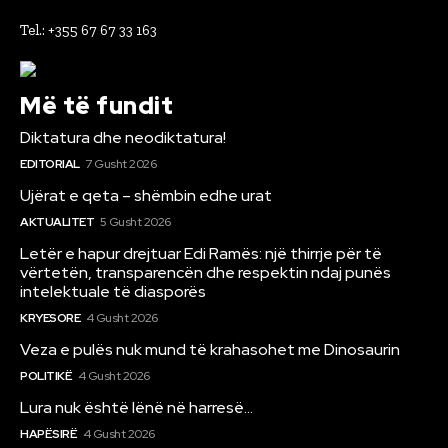
Tel.: +355 67 67 33 163
Më të fundit
Diktatura dhe neodiktatura!
EDITORIAL
7 Gusht 2026
Ujërat e qeta – shëmbin edhe urat
AKTUALITET
5 Gusht 2026
Letër e hapur drejtuar Edi Ramës: një thirrje për të
vërtetën, transparencën dhe respektin ndaj punës
intelektuale të diasporës
KRYESORE
4 Gusht 2026
Veza e pulës nuk mund të krahasohet me Dinosaurin
POLITIKË
4 Gusht 2026
Lura nuk është lënë në harresë…
HAPËSIRË
4 Gusht 2026