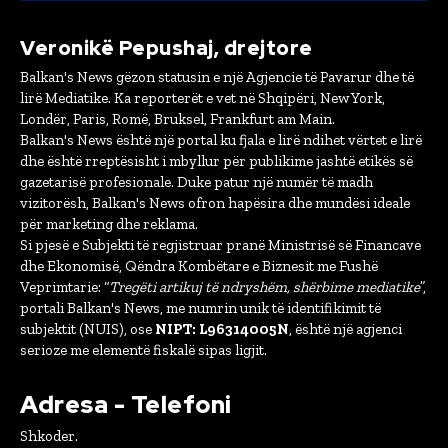
Veronikë Pepushaj, drejtore
Balkan's News gëzon statusin e një Agjencie të Pavarur dhe të
lirë Mediatike. Ka reporterët e vet në Shqipëri, New York,
Londër, Paris, Romë, Bruksel, Frankfurt am Main.
Balkan's News është një portal ku fjala e lirë ndihet vërtet e lirë
dhe është rreptësisht i mbyllur për publikime jashtë etikës së
gazetarisë profesionale. Duke patur një numër të madh
vizitorësh, Balkan's News ofron hapësira dhe mundësi ideale
për marketing dhe reklama.
Si pjesë e Subjekti të regjistruar pranë Ministrisë së Financave
dhe Ekonomisë, Qëndra Kombëtare e Biznesit me Fushë
Veprimtarie: “
Tregëti artikuj të ndryshëm, shërbime mediatike
”,
portali Balkan's News, me numrin unik të identifikimit të
subjektit (NUIS), ose
NIPT: L96314005N
, është një agjenci
serioze me elementë fiskalë sipas ligjit.
Adresa - Telefoni
Shkoder.