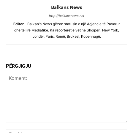
Balkans News
http://balkansnews.net
Editor
- Balkan's News gëzon statusin e një Agjencie të Pavarur
dhe të lirë Mediatike. Ka reporterët e vet në Shqipëri, New York,
Londër, Paris, Romë, Bruksel, Kopenhagë.
PËRGJIGJU