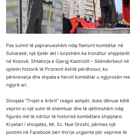
Pas sulmit të papranueshëm ndaj flamurit kombëtar në
Suharekë, një tjetër akt i turpshëm ka tronditur shqiptarët
në Kosovë. Shtatorja e Gjergj Kastriotit – Skënderbeut në
qytetin historik të Prizrenit është përdhosur, ku
përkrenarja dhe shpata e heroit kombëtar u ngjyrosën me
ngjyrë ari.
Shoqata “Trojet e Arbrit” reagoi ashpër, duke dënuar këtë
veprim si një sulm të shëmtuar dhe të qëllimshëm ndaj
figurës më të ndritur të historisë kombëtare shqiptare.
Kryetari i shoqatës, Mr. Sc. Nue Oroshi, përmes një
postimi në Facebook bëri thirrje urgjente për veprime të