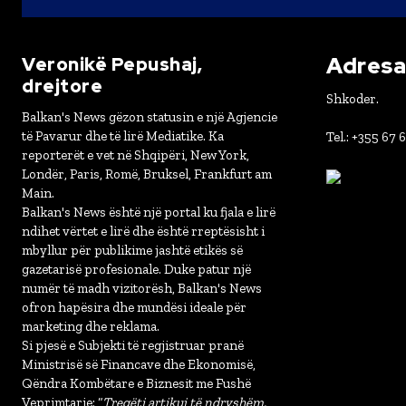
Adresa 
Veronikë Pepushaj,
drejtore
Shkoder.
Balkan's News gëzon statusin e një Agjencie
të Pavarur dhe të lirë Mediatike. Ka
Tel.: +355 67 
reporterët e vet në Shqipëri, New York,
Londër, Paris, Romë, Bruksel, Frankfurt am
Main.
Balkan's News është një portal ku fjala e lirë
ndihet vërtet e lirë dhe është rreptësisht i
mbyllur për publikime jashtë etikës së
gazetarisë profesionale. Duke patur një
numër të madh vizitorësh, Balkan's News
ofron hapësira dhe mundësi ideale për
marketing dhe reklama.
Si pjesë e Subjekti të regjistruar pranë
Ministrisë së Financave dhe Ekonomisë,
Qëndra Kombëtare e Biznesit me Fushë
Veprimtarie: “
Tregëti artikuj të ndryshëm,