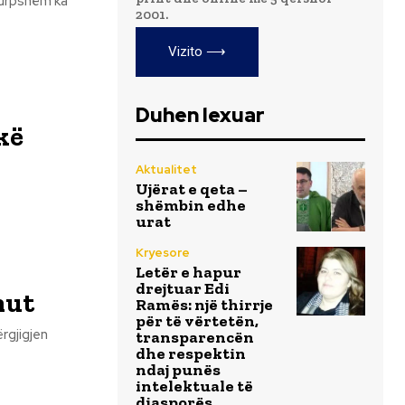
turpshëm ka
2001.
Vizito ⟶
Duhen lexuar
kë
Aktualitet
Ujërat e qeta –
shëmbin edhe
urat
Kryesore
Letër e hapur
drejtuar Edi
hut
Ramës: një thirrje
për të vërtetën,
transparencën
dhe respektin
ndaj punës
intelektuale të
diasporës