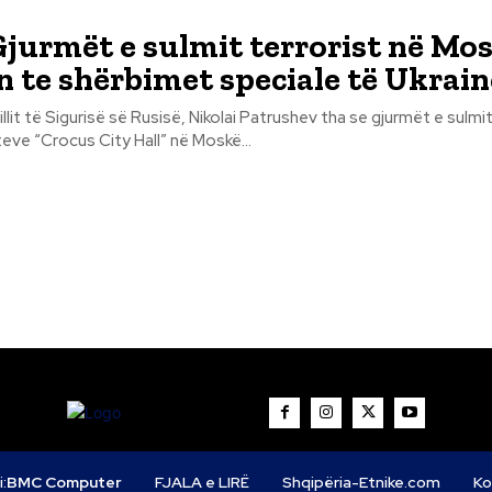
Gjurmët e sulmit terrorist në Mo
n te shërbimet speciale të Ukrain
illit të Sigurisë së Rusisë, Nikolai Patrushev tha se gjurmët e sulmit
teve “Crocus City Hall” në Moskë...
i:
BMC Computer
FJALA e LIRË
Shqipëria-Etnike.com
Ko