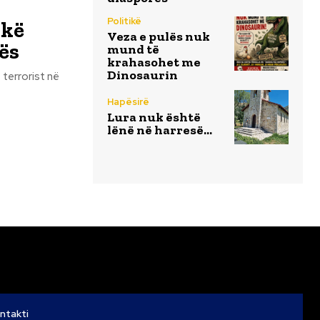
Politikë
skë
Veza e pulës nuk
ës
mund të
krahasohet me
Dinosaurin
 terrorist në
Hapësirë
Lura nuk është
lënë në harresë…
ntakti