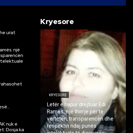
Kryesore
he urat
Ramës: një
ansparencën
ntelektuale
krahasohet
KRYESORE
Letër e hapur drejtuar Edi
resë…
Ramës: një thirrje për të
vërtetën, transparencën dhe
AK nuk e
respektin ndaj punës
et: Dosja ka
intelektuale të diasporës