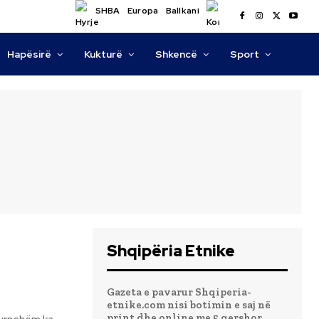
SHBA
Europa
Ballkani
Hapësirë
Kukturë
Shkencë
Sport
Shqipëria Etnike
Gazeta e pavarur Shqiperia-
etnike.com nisi botimin e saj në
print dhe online me 5 qershor