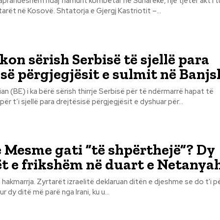
apranueshëm ndaj flamurit kombëtar në Suharekë, një tjetër akt i 
arët në Kosovë. Shtatorja e Gjergj Kastriotit –...
kon sërish Serbisë të sjellë para
isë përgjegjësit e sulmit në Banjs
an (BE) i ka bërë sërish thirrje Serbisë për të ndërmarrë hapat të
 t’i sjellë para drejtësisë përgjegjësit e dyshuar për...
e Mesme gati “të shpërthejë”? Dy
t e frikshëm në duart e Netanya
an ditën e djeshme se do t'i përgjigjen
r dy ditë më parë nga Irani, ku u...