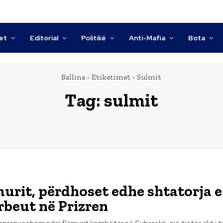
tet
Editorial
Politikë
Anti-Mafia
Bota
Ballina
Etiketimet
Sulmit
Tag:
sulmit
murit, përdhoset edhe shtatorja e
beut në Prizren