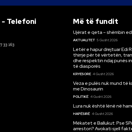
- Telefoni
Më të fundit
Ujërat e qeta – shëmbin ed
AKTUALITET
5 Gusht 2026
67 33 163
Letër e hapur drejtuar Edi 
thirrje për të vërtetën, tr
dhe respektin ndaj punës i
të diasporës
KRYESORE
4 Gusht 2026
Veza e pulës nuk mund të 
me Dinosaurin
POLITIKË
4 Gusht 2026
Lura nuk është lënë në har
HAPËSIRË
4 Gusht 2026
Mëkatet e Ballukut: Pse SP
arreston? Avokati sjell fakt