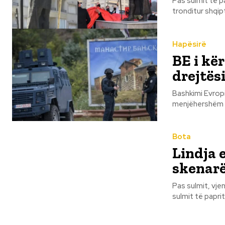
Pas sulmit të p
tronditur shqipt
Hapësirë
BE i kër
drejtës
Bashkimi Evropi
menjëhershëm për
Bota
Lindja 
skenarë
Pas sulmit, vjen hakmarrja. Zyrtarët izraelitë deklaru
sulmit të papritu