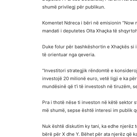
shumë privilegj për publikun.
Komentet Ndreca i bëri në emisionin “Now 
mandati i deputetes Olta Xhaçka të shqyrto
Duke folur për bashkëshortin e Xhaçkës si inv
të orientuar nga qeveria.
“Investitori strategjik rëndomtë e konsideroj
investojë 20 milionë euro, vetë ligji e ka pë
mundësinë që t’i të investosh në tiruzëm, s
Pra i thotë nëse ti investon në këtë sektor st
më shumë, sepse është interesi im publik q
Nuk është diskutim ky tani, ka edhe njerëz t
bërë për X dhe Y. Bëhet për ata njerëz që kan