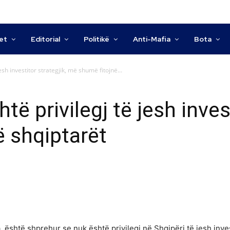
tet
Editorial
Politikë
Anti-Mafia
Bota
jesh investitor strategjik, më shumë fitojnë...
të privilegj të jesh inves
 shqiptarët
, është shprehur se nuk është privilegj në Shqipëri të jesh invest