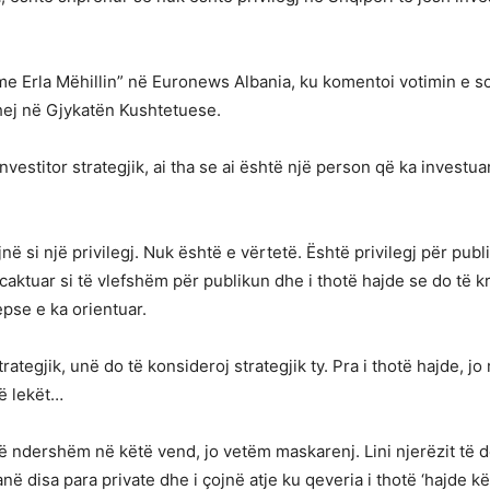
me Erla Mëhillin” në Euronews Albania, ku komentoi votimin e
hej në Gjykatën Kushtetuese.
estitor strategjik, ai tha se ai është një person që ka investuar
në si një privilegj. Nuk është e vërtetë. Është privilegj për publ
rcaktuar si të vlefshëm për publikun dhe i thotë hajde se do të k
epse e ka orientuar.
rategjik, unë do të konsideroj strategjik ty. Pra i thotë hajde, jo 
ë lekët…
ë ndershëm në këtë vend, jo vetëm maskarenj. Lini njerëzit të d
ë disa para private dhe i çojnë atje ku qeveria i thotë ‘hajde kë