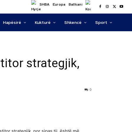
SHBA
Europa
Ballkani
Hapësirë
Kukturë
Shkencë
Sport
titor strategjik,
0
itor strategjik, por sipas tij, është më