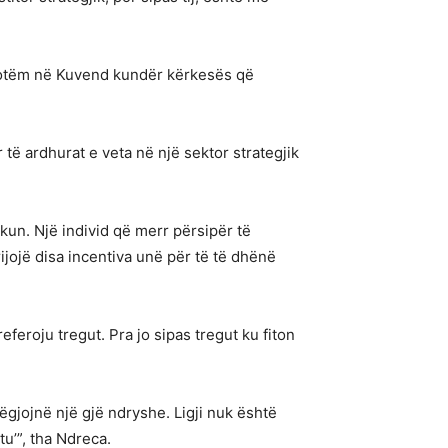
 sotëm në Kuvend kundër kërkesës që
 të ardhurat e veta në një sektor strategjik
ikun. Një individ që merr përsipër të
rijojë disa incentiva unë për të të dhënë
referoju tregut. Pra jo sipas tregut ku fiton
ëgjojnë një gjë ndryshe. Ligji nuk është
tu’”, tha Ndreca.