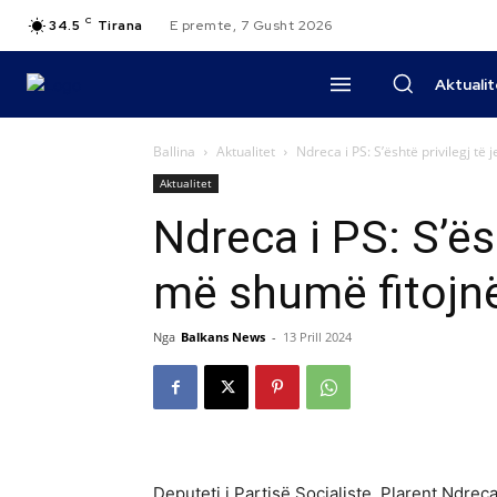
C
34.5
Tirana
E premte, 7 Gusht 2026
Aktuali
Ballina
Aktualitet
Ndreca i PS: S’është privilegj të 
Aktualitet
Ndreca i PS: S’ësh
më shumë fitojnë
Nga
Balkans News
-
13 Prill 2024
Deputeti i Partisë Socialiste, Plarent Ndreca