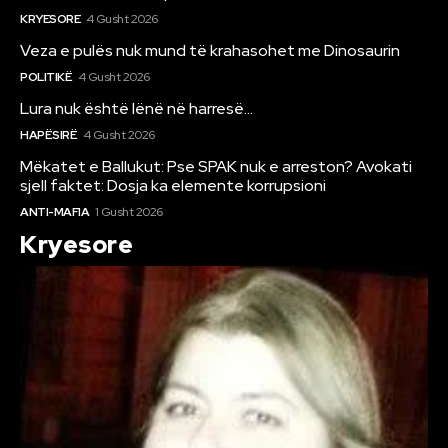
KRYESORE
4 Gusht 2026
Veza e pulës nuk mund të krahasohet me Dinosaurin
POLITIKË
4 Gusht 2026
Lura nuk është lënë në harresë…
HAPËSIRË
4 Gusht 2026
Mëkatet e Ballukut: Pse SPAK nuk e arreston? Avokati
sjell faktet: Dosja ka elemente korrupsioni
ANTI-MAFIA
1 Gusht 2026
Kryesore