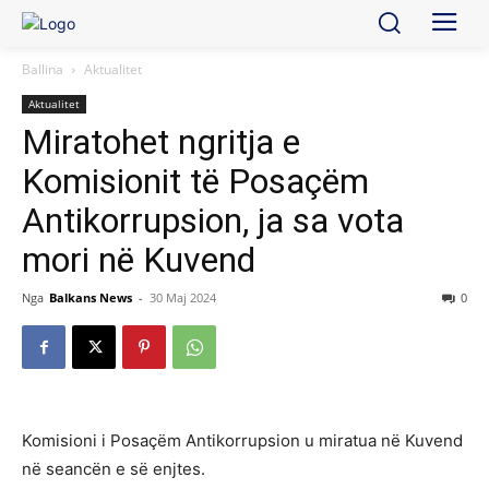
Ballina
Aktualitet
Aktualitet
Miratohet ngritja e
Komisionit të Posaçëm
Antikorrupsion, ja sa vota
mori në Kuvend
Nga
Balkans News
-
30 Maj 2024
0
Komisioni i Posaçëm Antikorrupsion u miratua në Kuvend
në seancën e së enjtes.