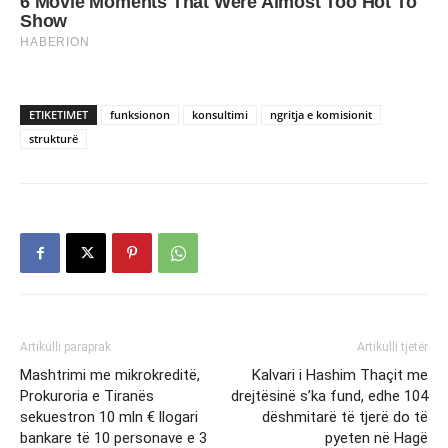
ETIKETIMET
funksionon
konsultimi
ngritja e komisionit
strukturë
Artikulli paraprak
Artikulli tjetër
Mashtrimi me mikrokreditë,
Kalvari i Hashim Thaçit me
Prokuroria e Tiranës
drejtësinë s’ka fund, edhe 104
sekuestron 10 mln € llogari
dëshmitarë të tjerë do të
bankare të 10 personave e 3
pyeten në Hagë