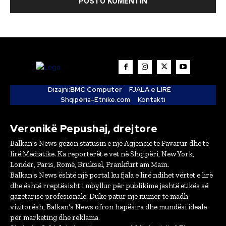
Dizajni:
BMC Computer
FJALA e LIRË
Shqipëria-Etnike.com
Kontakti
Veronikë Pepushaj, drejtore
Balkan's News gëzon statusin e një Agjencie të Pavarur dhe të
lirë Mediatike. Ka reporterët e vet në Shqipëri, New York,
Londër, Paris, Romë, Bruksel, Frankfurt am Main.
Balkan's News është një portal ku fjala e lirë ndihet vërtet e lirë
dhe është rreptësisht i mbyllur për publikime jashtë etikës së
gazetarisë profesionale. Duke patur një numër të madh
vizitorësh, Balkan's News ofron hapësira dhe mundësi ideale
për marketing dhe reklama.