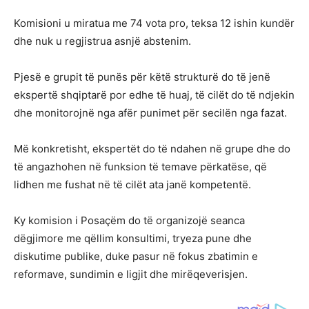
Komisioni u miratua me 74 vota pro, teksa 12 ishin kundër
dhe nuk u regjistrua asnjë abstenim.
Pjesë e grupit të punës për këtë strukturë do të jenë
ekspertë shqiptarë por edhe të huaj, të cilët do të ndjekin
dhe monitorojnë nga afër punimet për secilën nga fazat.
Më konkretisht, ekspertët do të ndahen në grupe dhe do
të angazhohen në funksion të temave përkatëse, që
lidhen me fushat në të cilët ata janë kompetentë.
Ky komision i Posaçëm do të organizojë seanca
dëgjimore me qëllim konsultimi, tryeza pune dhe
diskutime publike, duke pasur në fokus zbatimin e
reformave, sundimin e ligjit dhe mirëqeverisjen.