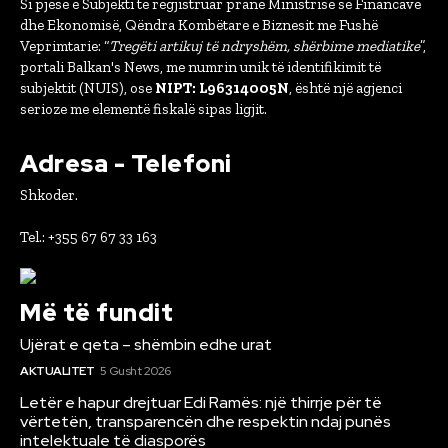
Si pjesë e Subjekti të regjistruar pranë Ministrisë së Financave
dhe Ekonomisë, Qëndra Kombëtare e Biznesit me Fushë
Veprimtarie: “
Tregëti artikuj të ndryshëm, shërbime mediatike
”,
portali Balkan's News, me numrin unik të identifikimit të
subjektit (NUIS), ose
NIPT: L96314005N
, është një agjenci
serioze me elementë fiskalë sipas ligjit.
Adresa - Telefoni
Shkoder.
Tel.: +355 67 67 33 163
Më të fundit
Ujërat e qeta – shëmbin edhe urat
AKTUALITET
5 Gusht 2026
Letër e hapur drejtuar Edi Ramës: një thirrje për të
vërtetën, transparencën dhe respektin ndaj punës
intelektuale të diasporës