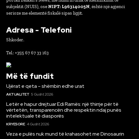
portali Balkan's News, me numrin unik të identifikimit të
subjektit (NUIS), ose
NIPT: L96314005N
, është një agjenci
serioze me elementë fiskalë sipas ligjit.
Adresa - Telefoni
Shkoder.
Tel.: +355 67 67 33 163
Më të fundit
Ujërat e qeta – shëmbin edhe urat
AKTUALITET
5 Gusht 2026
Letër e hapur drejtuar Edi Ramës: një thirrje për të
vërtetën, transparencën dhe respektin ndaj punës
intelektuale të diasporës
KRYESORE
4 Gusht 2026
Veza e pulës nuk mund të krahasohet me Dinosaurin