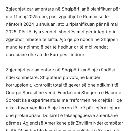
Zgjedhjet parlamentare në Shqipëri janë planifikuar për
me 11 maj 2025 dhe, pasi zgjedhjet e Rumanisë të
nëntorit 2024 u anuluan, ato u riplanifikuan për në maj
2025. Për të dyja vendet, shqetësimet për integritetin
zgjedhor mbeten të larta. Ajo që po ndodh në Shqipëri
mund të ndihmojë për të hedhur dritë mbi vendet
europiane dhe ato të Europës Lindore.
Zgjedhjet parlamentare në Shqipëri kanë një rëndësi
ndërkombëtare. Shqiptarët po votojnë kundër
korrupsionit, kontrollit total të qeverisë dhe ndikimit të
George Sorosit në vend. Fondacioni Shoqëria e Hapur e
Sorosit ka eksperimentuar me “reformën në drejtësi” që
e ka kthyer vendin në një terren të lirë për lojëra ligjore
dhe prokuroriale. Dollarët e taksapaguesve amerikanë
përmes Agjencisë Amerikane për Zhvillim Ndërkombëtar
(USAID) gjithashtu kanë financuar politikat e Sorosit në