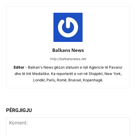
Balkans News
http://balkansnews.net
Editor
- Balkan's News gëzon statusin e një Agjencie të Pavarur
dhe të lirë Mediatike. Ka reporterët e vet në Shqipëri, New York,
Londër, Paris, Romë, Bruksel, Kopenhagë.
PËRGJIGJU