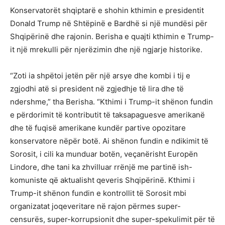
Konservatorët shqiptarë e shohin kthimin e presidentit
Donald Trump në Shtëpinë e Bardhë si një mundësi për
Shqipërinë dhe rajonin. Berisha e quajti kthimin e Trump-
it një mrekulli për njerëzimin dhe një ngjarje historike.
“Zoti ia shpëtoi jetën për një arsye dhe kombi i tij e
zgjodhi atë si president në zgjedhje të lira dhe të
ndershme,” tha Berisha. “Kthimi i Trump-it shënon fundin
e përdorimit të kontributit të taksapaguesve amerikanë
dhe të fuqisë amerikane kundër partive opozitare
konservatore nëpër botë. Ai shënon fundin e ndikimit të
Sorosit, i cili ka munduar botën, veçanërisht Europën
Lindore, dhe tani ka zhvilluar rrënjë me partinë ish-
komuniste që aktualisht qeveris Shqipërinë. Kthimi i
Trump-it shënon fundin e kontrollit të Sorosit mbi
organizatat joqeveritare në rajon përmes super-
censurës, super-korrupsionit dhe super-spekulimit për të