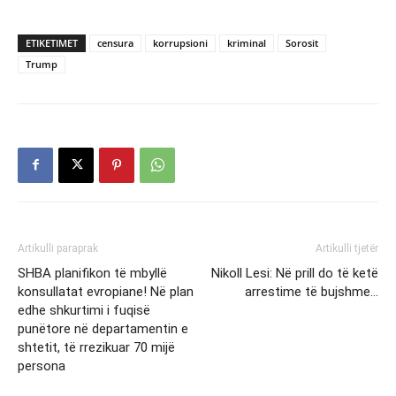
ETIKETIMET
censura
korrupsioni
kriminal
Sorosit
Trump
Artikulli paraprak
Artikulli tjetër
SHBA planifikon të mbyllë
Nikoll Lesi: Në prill do të ketë
konsullatat evropiane! Në plan
arrestime të bujshme…
edhe shkurtimi i fuqisë
punëtore në departamentin e
shtetit, të rrezikuar 70 mijë
persona