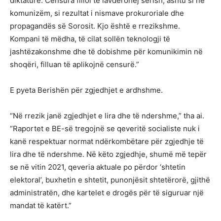
diktaturë. Censura filloi të lavdërohej sërish, ashtu si në
komunizëm, si rezultat i nismave prokuroriale dhe
propagandës së Sorosit. Kjo është e rrezikshme.
Kompani të mëdha, të cilat sollën teknologji të
jashtëzakonshme dhe të dobishme për komunikimin në
shoqëri, filluan të aplikojnë censurë.”
E pyeta Berishën për zgjedhjet e ardhshme.
“Në rrezik janë zgjedhjet e lira dhe të ndershme,” tha ai.
“Raportet e BE-së tregojnë se qeveritë socialiste nuk i
kanë respektuar normat ndërkombëtare për zgjedhje të
lira dhe të ndershme. Në këto zgjedhje, shumë më tepër
se në vitin 2021, qeveria aktuale po përdor ‘shtetin
elektoral’, buxhetin e shtetit, punonjësit shtetërorë, gjithë
administratën, dhe kartelet e drogës për të siguruar një
mandat të katërt.”