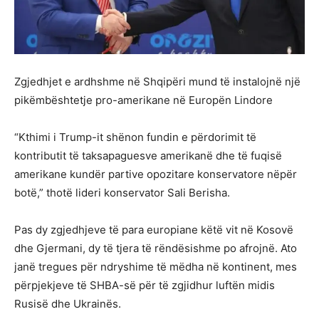
Zgjedhjet e ardhshme në Shqipëri mund të instalojnë një
pikëmbështetje pro-amerikane në Europën Lindore
“Kthimi i Trump-it shënon fundin e përdorimit të
kontributit të taksapaguesve amerikanë dhe të fuqisë
amerikane kundër partive opozitare konservatore nëpër
botë,” thotë lideri konservator Sali Berisha.
Pas dy zgjedhjeve të para europiane këtë vit në Kosovë
dhe Gjermani, dy të tjera të rëndësishme po afrojnë. Ato
janë tregues për ndryshime të mëdha në kontinent, mes
përpjekjeve të SHBA-së për të zgjidhur luftën midis
Rusisë dhe Ukrainës.