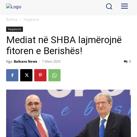
Ballina
Hapësirë
Hapësirë
Mediat në SHBA lajmërojnë
fitoren e Berishës!
Nga
Balkans News
-
7 Mars 2025
0