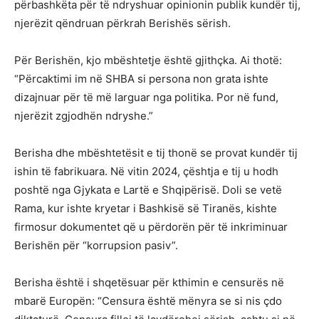
përbashkëta për të ndryshuar opinionin publik kundër tij,
njerëzit qëndruan përkrah Berishës sërish.
Për Berishën, kjo mbështetje është gjithçka. Ai thotë:
“Përcaktimi im në SHBA si persona non grata ishte
dizajnuar për të më larguar nga politika. Por në fund,
njerëzit zgjodhën ndryshe.”
Berisha dhe mbështetësit e tij thonë se provat kundër tij
ishin të fabrikuara. Në vitin 2024, çështja e tij u hodh
poshtë nga Gjykata e Lartë e Shqipërisë. Doli se vetë
Rama, kur ishte kryetar i Bashkisë së Tiranës, kishte
firmosur dokumentet që u përdorën për të inkriminuar
Berishën për “korrupsion pasiv”.
Berisha është i shqetësuar për kthimin e censurës në
mbarë Europën: “Censura është mënyra se si nis çdo