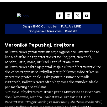
Dizajni:
BMC Computer
FJALA e LIRË
Shqipëria-Etnike.com
Kontakti
Veronikë Pepushaj, drejtore
Balkan's News gëzon statusin e një Agjencie të Pavarur dhe të
lirë Mediatike. Ka reporterët e vet në Shqipëri, New York,
Londër, Paris, Romë, Bruksel, Frankfurt am Main.
Balkan's News është një portal ku fjala e lirë ndihet vërtet e lirë
dhe është rreptësisht i mbyllur për publikime jashtë etikës së
gazetarisë profesionale. Duke patur një numër të madh
vizitorësh, Balkan's News ofron hapësira dhe mundësi ideale
për marketing dhe reklama.
Si pjesë e Subjekti të regjistruar pranë Ministrisë së Financave
dhe Ekonomisë, Qëndra Kombëtare e Biznesit me Fushë
Veprimtarie: “
Tregëti artikuj të ndryshëm, shërbime mediatike
”,