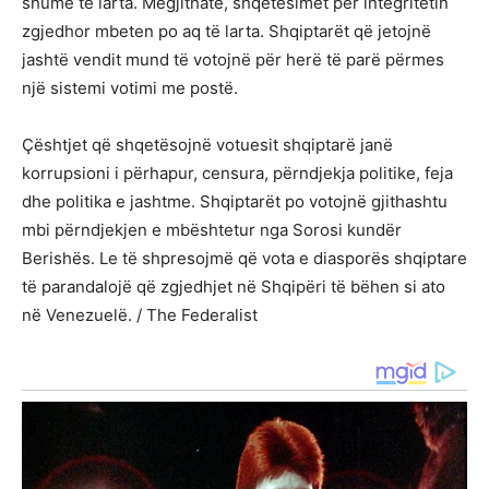
shumë të larta. Megjithatë, shqetësimet për integritetin
zgjedhor mbeten po aq të larta. Shqiptarët që jetojnë
jashtë vendit mund të votojnë për herë të parë përmes
një sistemi votimi me postë.
Çështjet që shqetësojnë votuesit shqiptarë janë
korrupsioni i përhapur, censura, përndjekja politike, feja
dhe politika e jashtme. Shqiptarët po votojnë gjithashtu
mbi përndjekjen e mbështetur nga Sorosi kundër
Berishës. Le të shpresojmë që vota e diasporës shqiptare
të parandalojë që zgjedhjet në Shqipëri të bëhen si ato
në Venezuelë. / The Federalist