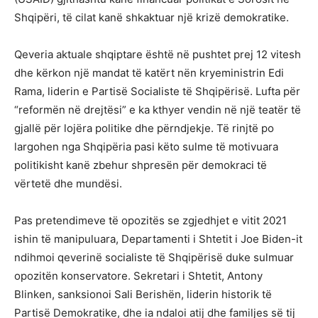
Shqipëri, të cilat kanë shkaktuar një krizë demokratike.
Qeveria aktuale shqiptare është në pushtet prej 12 vitesh
dhe kërkon një mandat të katërt nën kryeministrin Edi
Rama, liderin e Partisë Socialiste të Shqipërisë. Lufta për
“reformën në drejtësi” e ka kthyer vendin në një teatër të
gjallë për lojëra politike dhe përndjekje. Të rinjtë po
largohen nga Shqipëria pasi këto sulme të motivuara
politikisht kanë zbehur shpresën për demokraci të
vërtetë dhe mundësi.
Pas pretendimeve të opozitës se zgjedhjet e vitit 2021
ishin të manipuluara, Departamenti i Shtetit i Joe Biden-it
ndihmoi qeverinë socialiste të Shqipërisë duke sulmuar
opozitën konservatore. Sekretari i Shtetit, Antony
Blinken, sanksionoi Sali Berishën, liderin historik të
Partisë Demokratike, dhe ia ndaloi atij dhe familjes së tij