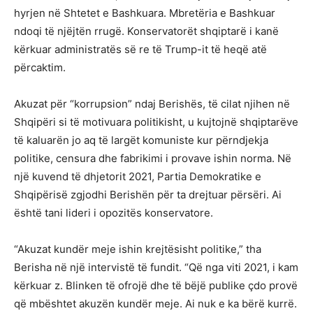
hyrjen në Shtetet e Bashkuara. Mbretëria e Bashkuar
ndoqi të njëjtën rrugë. Konservatorët shqiptarë i kanë
kërkuar administratës së re të Trump-it të heqë atë
përcaktim.
Akuzat për “korrupsion” ndaj Berishës, të cilat njihen në
Shqipëri si të motivuara politikisht, u kujtojnë shqiptarëve
të kaluarën jo aq të largët komuniste kur përndjekja
politike, censura dhe fabrikimi i provave ishin norma. Në
një kuvend të dhjetorit 2021, Partia Demokratike e
Shqipërisë zgjodhi Berishën për ta drejtuar përsëri. Ai
është tani lideri i opozitës konservatore.
“Akuzat kundër meje ishin krejtësisht politike,” tha
Berisha në një intervistë të fundit. “Që nga viti 2021, i kam
kërkuar z. Blinken të ofrojë dhe të bëjë publike çdo provë
që mbështet akuzën kundër meje. Ai nuk e ka bërë kurrë.