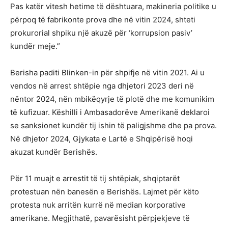
Pas katër vitesh hetime të dështuara, makineria politike u
përpoq të fabrikonte prova dhe në vitin 2024, shteti
prokurorial shpiku një akuzë për ‘korrupsion pasiv’
kundër meje.”
Berisha paditi Blinken-in për shpifje në vitin 2021. Ai u
vendos në arrest shtëpie nga dhjetori 2023 deri në
nëntor 2024, nën mbikëqyrje të plotë dhe me komunikim
të kufizuar. Këshilli i Ambasadorëve Amerikanë deklaroi
se sanksionet kundër tij ishin të paligjshme dhe pa prova.
Në dhjetor 2024, Gjykata e Lartë e Shqipërisë hoqi
akuzat kundër Berishës.
Për 11 muajt e arrestit të tij shtëpiak, shqiptarët
protestuan nën banesën e Berishës. Lajmet për këto
protesta nuk arritën kurrë në median korporative
amerikane. Megjithatë, pavarësisht përpjekjeve të