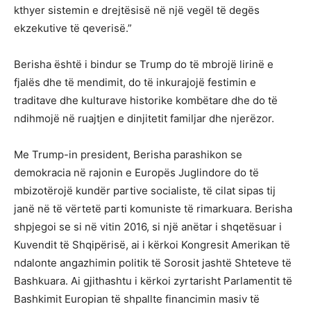
kthyer sistemin e drejtësisë në një vegël të degës
ekzekutive të qeverisë.”
Berisha është i bindur se Trump do të mbrojë lirinë e
fjalës dhe të mendimit, do të inkurajojë festimin e
traditave dhe kulturave historike kombëtare dhe do të
ndihmojë në ruajtjen e dinjitetit familjar dhe njerëzor.
Me Trump-in president, Berisha parashikon se
demokracia në rajonin e Europës Juglindore do të
mbizotërojë kundër partive socialiste, të cilat sipas tij
janë në të vërtetë parti komuniste të rimarkuara. Berisha
shpjegoi se si në vitin 2016, si një anëtar i shqetësuar i
Kuvendit të Shqipërisë, ai i kërkoi Kongresit Amerikan të
ndalonte angazhimin politik të Sorosit jashtë Shteteve të
Bashkuara. Ai gjithashtu i kërkoi zyrtarisht Parlamentit të
Bashkimit Europian të shpallte financimin masiv të