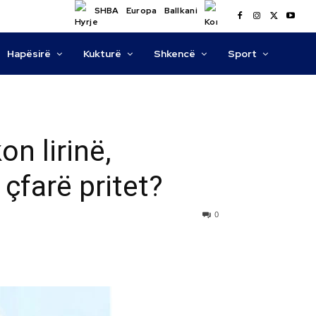
SHBA
Europa
Ballkani
Hapësirë
Kukturë
Shkencë
Sport
on lirinë,
çfarë pritet?
0