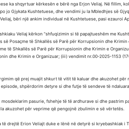
ese ka shqyrtuar kërkesën e bërë nga Erjon Veliaj. Në fillim, ko
apo jo Gjykata Kushtetuese, dhe vendimi ju la Mbledhjes së Gjy
 Veliaj, bëri një ankim individual në Kushtetuese, pasi ezauroi 
hkiaku Veliaj kërkon “shfuqizimin si të papajtueshëm me Kusht
ës së Posaçme të Shkallës së Parë për Korrupsionin dhe Krimin 
me të Shkallës së Parë për Korrupsionin dhe Krimin e Organizuar
in dhe Krimin e Organizuar; (iii) vendimit nr.00-2025-1153 (176
imim që prej muajit shkurt të vitit të kaluar dhe akuzohet për 
episode, shpërdorim detyre si dhe futje të sendeve të ndaluara 
r mosdeklarim pasurie, fshehje të të ardhurave si dhe pastrim p
 cila akuzohet për veprime që pengojnë zbulimin e së vërtetës.
të drejtë Erion Veliajt duke e lënë në detyrë si kryebashkiak i 