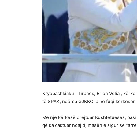
Kryebashkiaku i Tiranës, Erion Veliaj, kërk
të SPAK, ndërsa GJKKO la në fuqi kërkesën 
Me një kërkesë drejtuar Kushtetueses, pasi 
që ka caktuar ndaj tij masën e sigurisë “arr