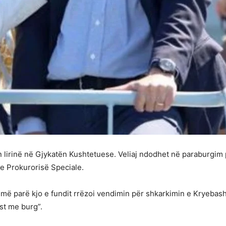
on lirinë në Gjykatën Kushtetuese. Veliaj ndodhet në paraburgim 
e Prokurorisë Speciale.
më parë kjo e fundit rrëzoi vendimin për shkarkimin e Kryebashk
est me burg”.