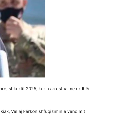
prej shkurtit 2025, kur u arrestua me urdhër
iak, Veliaj kërkon shfuqizimin e vendimit