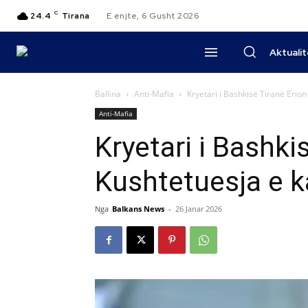
C
24.4
Tirana
E enjte, 6 Gusht 2026
Aktuali
Ballina
Anti-Mafia
Kryetari i Bashkisë Tiranë Erion 
Anti-Mafia
Kryetari i Bashkis
Kushtetuesja e k
Nga
Balkans News
-
26 Janar 2026