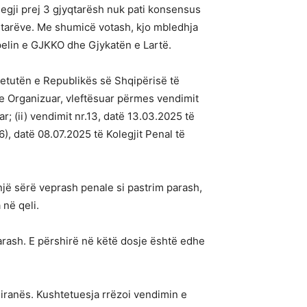
legji prej 3 gjyqtarësh nuk pati konsensus
qtarëve. Me shumicë votash, kjo mbledhja
Apelin e GJKKO dhe Gjykatën e Lartë.
etutën e Republikës së Shqipërisë të
e Organizuar, vleftësuar përmes vendimit
; (ii) vendimit nr.13, datë 13.03.2025 të
), datë 08.07.2025 të Kolegjit Penal të
një sërë veprash penale si pastrim parash,
në qeli.
arash. E përshirë në këtë dosje është edhe
Tiranës. Kushtetuesja rrëzoi vendimin e