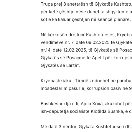
Trupa prej 8 anëtarësh të Gjykatës Kushtetu
për këtë çështje nëse duhet ta shqyrtonte 
sot e ka kaluar çështjen në seancë plenare.
Në kërkesën drejtuar Kushtetueses, Kryebas
vendimeve nr. 7, datë 09.02.2025 të Gjykat
nr.14, datë 12.02.2025, të Gjykatës së Posaç
Gjykatës së Posaçme të Apelit për korrupsion
Gjykatës së Lartë”.
Kryebashkiaku i Tiranës ndodhet në paraburg
mosdeklarim pasurie, korrupsion pasiv në 9 
Bashkëshortja e tij Ajola Xoxa, akuzohet pë
ish-deputetja socialiste Klotilda Bushka, e
Më datë 3 nëntor, Gjykata Kushtetuese i dha 