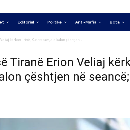
tet
Editorial
Politikë
Anti-Mafia
Bota
Veliaj kërkon lirinë, Kushtetuesja e kalon çështjen...
ë Tiranë Erion Veliaj kërk
alon çështjen në seancë; 