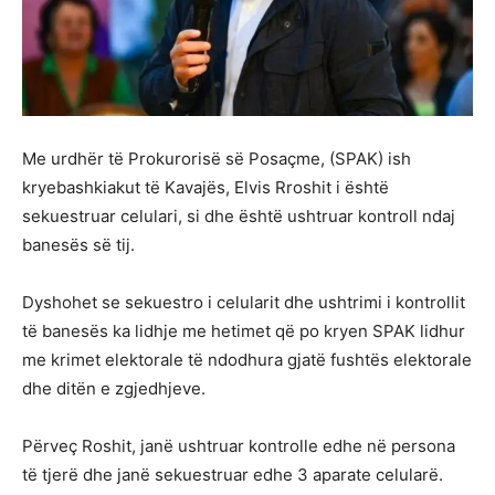
Me urdhër të Prokurorisë së Posaçme, (SPAK) ish
kryebashkiakut të Kavajës, Elvis Rroshit i është
sekuestruar celulari, si dhe është ushtruar kontroll ndaj
banesës së tij.
Dyshohet se sekuestro i celularit dhe ushtrimi i kontrollit
të banesës ka lidhje me hetimet që po kryen SPAK lidhur
me krimet elektorale të ndodhura gjatë fushtës elektorale
dhe ditën e zgjedhjeve.
Përveç Roshit, janë ushtruar kontrolle edhe në persona
të tjerë dhe janë sekuestruar edhe 3 aparate celularë.