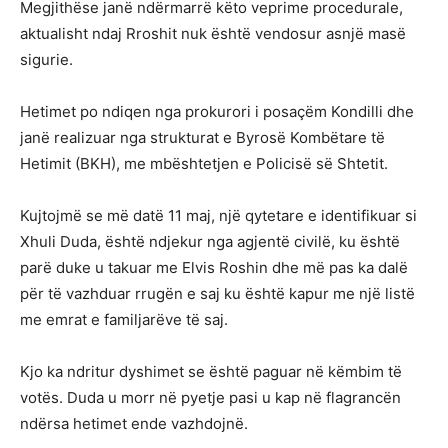
Megjithëse janë ndërmarrë këto veprime procedurale,
aktualisht ndaj Rroshit nuk është vendosur asnjë masë
sigurie.
Hetimet po ndiqen nga prokurori i posaçëm Kondilli dhe
janë realizuar nga strukturat e Byrosë Kombëtare të
Hetimit (BKH), me mbështetjen e Policisë së Shtetit.
Kujtojmë se më datë 11 maj, një qytetare e identifikuar si
Xhuli Duda, është ndjekur nga agjentë civilë, ku është
parë duke u takuar me Elvis Roshin dhe më pas ka dalë
për të vazhduar rrugën e saj ku është kapur me një listë
me emrat e familjarëve të saj.
Kjo ka ndritur dyshimet se është paguar në këmbim të
votës. Duda u morr në pyetje pasi u kap në flagrancën
ndërsa hetimet ende vazhdojnë.