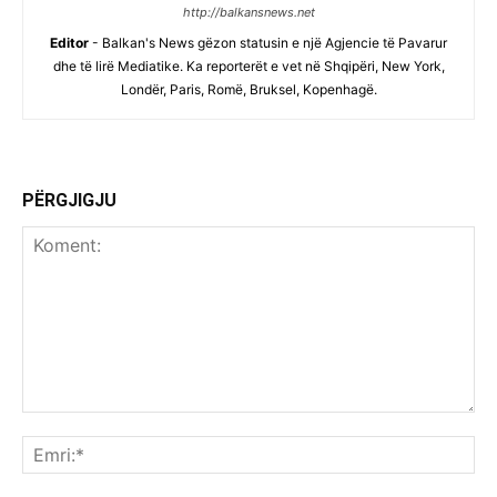
http://balkansnews.net
Editor
- Balkan's News gëzon statusin e një Agjencie të Pavarur
dhe të lirë Mediatike. Ka reporterët e vet në Shqipëri, New York,
Londër, Paris, Romë, Bruksel, Kopenhagë.
PËRGJIGJU