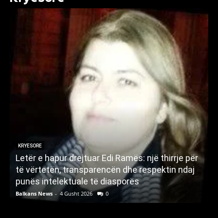
KRYESORE
Letër e hapur drejtuar Edi Ramës: një thirrje për
A
të vërtetën, transparencën dhe respektin ndaj
punës intelektuale të diasporës
p
Balkans News
-
4 Gusht 2026
0
B