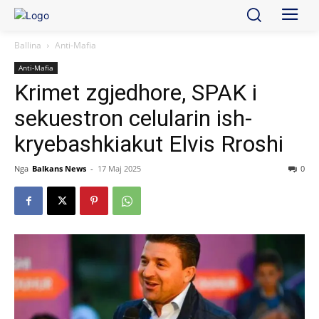
Ballina
Anti-Mafia
Anti-Mafia
Krimet zgjedhore, SPAK i
sekuestron celularin ish-
kryebashkiakut Elvis Rroshi
Nga
Balkans News
-
17 Maj 2025
0