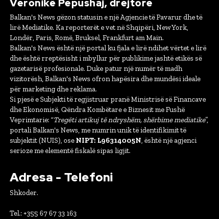
Veronikë Pepushaj, drejtore
Balkan's News gëzon statusin e një Agjencie të Pavarur dhe të
lirë Mediatike. Ka reporterët e vet në Shqipëri, New York,
Londër, Paris, Romë, Bruksel, Frankfurt am Main.
Balkan's News është një portal ku fjala e lirë ndihet vërtet e lirë
dhe është rreptësisht i mbyllur për publikime jashtë etikës së
gazetarisë profesionale. Duke patur një numër të madh
vizitorësh, Balkan's News ofron hapësira dhe mundësi ideale
për marketing dhe reklama.
Si pjesë e Subjekti të regjistruar pranë Ministrisë së Financave
dhe Ekonomisë, Qëndra Kombëtare e Biznesit me Fushë
Veprimtarie: “
Tregëti artikuj të ndryshëm, shërbime mediatike
”,
portali Balkan's News, me numrin unik të identifikimit të
subjektit (NUIS), ose
NIPT: L96314005N
, është një agjenci
serioze me elementë fiskalë sipas ligjit.
Adresa - Telefoni
Shkoder.
Tel.: +355 67 67 33 163