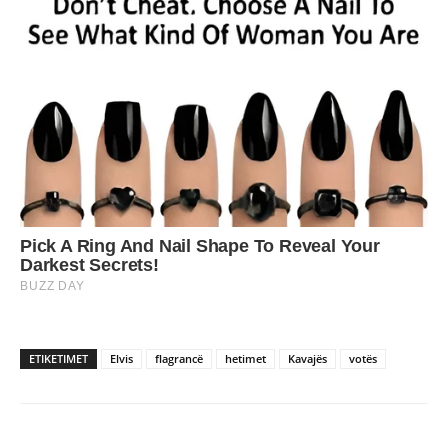
ETIKETIMET
Elvis
flagrancë
hetimet
Kavajës
votës