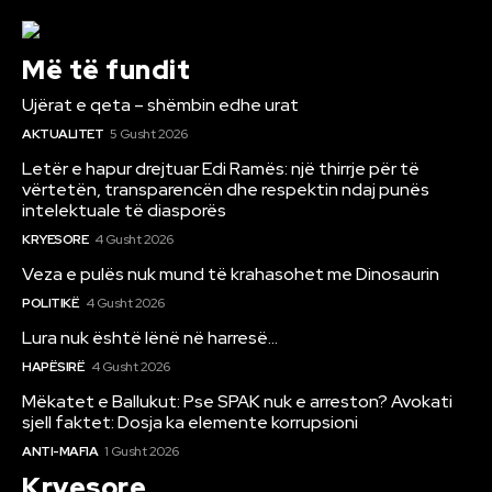
Më të fundit
Ujërat e qeta – shëmbin edhe urat
AKTUALITET
5 Gusht 2026
Letër e hapur drejtuar Edi Ramës: një thirrje për të
vërtetën, transparencën dhe respektin ndaj punës
intelektuale të diasporës
KRYESORE
4 Gusht 2026
Veza e pulës nuk mund të krahasohet me Dinosaurin
POLITIKË
4 Gusht 2026
Lura nuk është lënë në harresë…
HAPËSIRË
4 Gusht 2026
Mëkatet e Ballukut: Pse SPAK nuk e arreston? Avokati
sjell faktet: Dosja ka elemente korrupsioni
ANTI-MAFIA
1 Gusht 2026
Kryesore