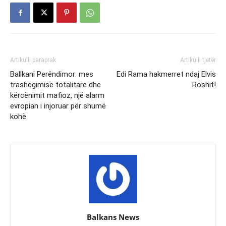
Artikulli paraprak
Artikulli tjetër
Ballkani Perëndimor: mes
Edi Rama hakmerret ndaj Elvis
trashëgimisë totalitare dhe
Roshit!
kërcënimit mafioz, një alarm
evropian i injoruar për shumë
kohë
Balkans News