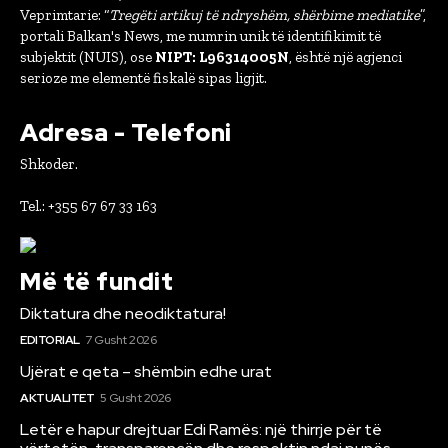
Veprimtarie: “
Tregëti artikuj të ndryshëm, shërbime mediatike
”,
portali Balkan's News, me numrin unik të identifikimit të
subjektit (NUIS), ose
NIPT: L96314005N
, është një agjenci
serioze me elementë fiskalë sipas ligjit.
Adresa - Telefoni
Shkoder.
Tel.: +355 67 67 33 163
Më të fundit
Diktatura dhe neodiktatura!
EDITORIAL
7 Gusht 2026
Ujërat e qeta – shëmbin edhe urat
AKTUALITET
5 Gusht 2026
Letër e hapur drejtuar Edi Ramës: një thirrje për të