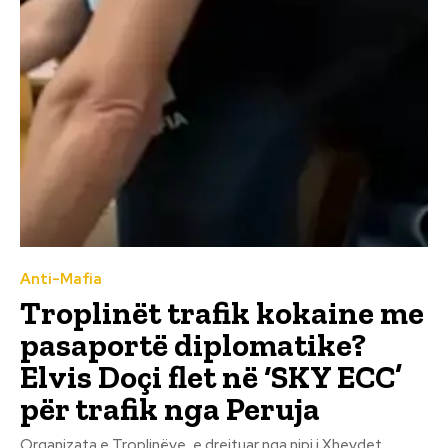
Anti-Mafia
Troplinët trafik kokaine me
pasaportë diplomatike?
Elvis Doçi flet në ‘SKY ECC’
për trafik nga Peruja
Organizata e Troplinëve, e drejtuar nga nipi i Xhevdet