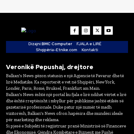
Dizajni:
BMC Computer
FJALA e LIRË
Shqipëria-Etnike.com
Kontakti
Veronikë Pepushaj, drejtore
Balkan's News gëzon statusin e një Agjencie të Pavarur dhe të
lirë Mediatike. Ka reporterët e vet në Shqipëri, New York,
Londër, Paris, Romë, Bruksel, Frankfurt am Main.
Balkan's News është një portal ku fjala e lirë ndihet vërtet e lirë
dhe është rreptësisht i mbyllur për publikime jashtë etikës së
gazetarisë profesionale. Duke patur një numër të madh
vizitorësh, Balkan's News ofron hapësira dhe mundësi ideale
për marketing dhe reklama.
Si pjesë e Subjekti të regjistruar pranë Ministrisë së Financave
dhe Ekonomisë, Qëndra Kombëtare e Biznesit me Fushë