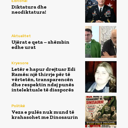
Editorial
Diktatura dhe
neodiktatura!
Aktualitet
Ujërat e qeta – shëmbin
edhe urat
Kryesore
Letër e hapur drejtuar Edi
Ramës: një thirrje për të
vërtetën, transparencën
dhe respektin ndaj punës
intelektuale të diasporës
Politikë
Veza e pulës nuk mund të
krahasohet me Dinosaurin