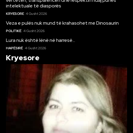
vërtetën, transparencën dhe respektin ndaj punës
intelektuale të diasporës
KRYESORE
4 Gusht 2026
Veza e pulës nuk mund të krahasohet me Dinosaurin
POLITIKË
4 Gusht 2026
Lura nuk është lënë në harresë…
HAPËSIRË
4 Gusht 2026
Kryesore