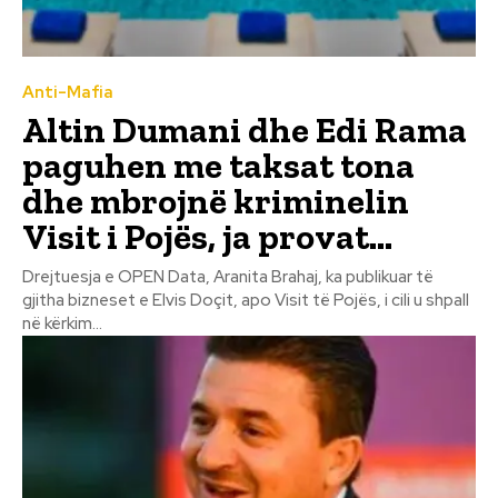
Anti-Mafia
Altin Dumani dhe Edi Rama
paguhen me taksat tona
dhe mbrojnë kriminelin
Visit i Pojës, ja provat…
Drejtuesja e OPEN Data, Aranita Brahaj, ka publikuar të
gjitha bizneset e Elvis Doçit, apo Visit të Pojës, i cili u shpall
në kërkim...