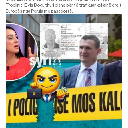
Troplinit, Elvis Doçi, thuri plane për të trafikuar kokainë drejt
Europës nga Peruja me pasaportë...