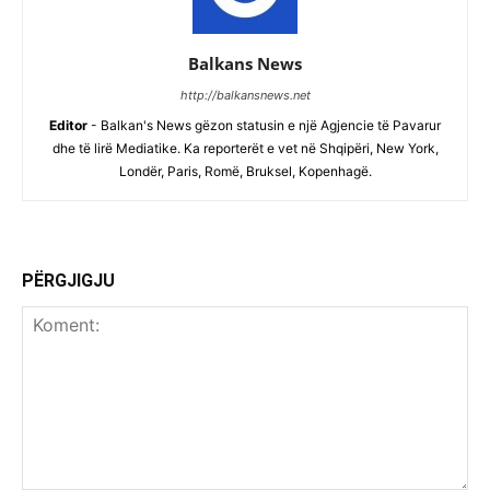
Balkans News
http://balkansnews.net
Editor
- Balkan's News gëzon statusin e një Agjencie të Pavarur
dhe të lirë Mediatike. Ka reporterët e vet në Shqipëri, New York,
Londër, Paris, Romë, Bruksel, Kopenhagë.
PËRGJIGJU