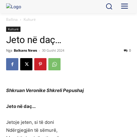
Ballina
Kulturë
Kulturë
Jeto në daç…
Nga
Balkans News
-
30 Gusht 2024
0
Shkruan Veronike Shkreli Pepushaj
Jeto në daç…
Jetoje jeten, si të doni
Ndërgjegjën të sëmurë,