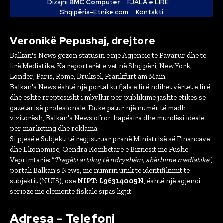
Dizajni:
BMC Computer
FJALA e LIRË
Shqipëria-Etnike.com
Kontakti
Veronikë Pepushaj, drejtore
Balkan's News gëzon statusin e një Agjencie të Pavarur dhe të
lirë Mediatike. Ka reporterët e vet në Shqipëri, New York,
Londër, Paris, Romë, Bruksel, Frankfurt am Main.
Balkan's News është një portal ku fjala e lirë ndihet vërtet e lirë
dhe është rreptësisht i mbyllur për publikime jashtë etikës së
gazetarisë profesionale. Duke patur një numër të madh
vizitorësh, Balkan's News ofron hapësira dhe mundësi ideale
për marketing dhe reklama.
Si pjesë e Subjekti të regjistruar pranë Ministrisë së Financave
dhe Ekonomisë, Qëndra Kombëtare e Biznesit me Fushë
Veprimtarie: “
Tregëti artikuj të ndryshëm, shërbime mediatike
”,
portali Balkan's News, me numrin unik të identifikimit të
subjektit (NUIS), ose
NIPT: L96314005N
, është një agjenci
serioze me elementë fiskalë sipas ligjit.
Adresa - Telefoni