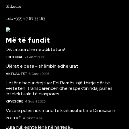
Shkoder.
Tel.: +355 67 67 33 163
Më të fundit
Diktatura dhe neodiktatura!
EDITORIAL
7 Gusht 2026
Ujërat e qeta – shëmbin edhe urat
AKTUALITET
5 Gusht 2026
Letër e hapur drejtuar Edi Ramës: një thirrje për të
vërtetën, transparencën dhe respektin ndaj punës
intelektuale të diasporës
KRYESORE
4 Gusht 2026
Veza e pulës nuk mund të krahasohet me Dinosaurin
POLITIKË
4 Gusht 2026
Lura nuk është lënë në harresë…