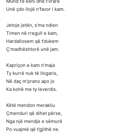
Mund t’e keni dhe t’vrarë
Unë çdo llojë n’favor i kam.
Jetoje jetën, s’ma ndien
Timen në rregull e kam,
Hardallosem që t’dukem
Ç’madhështorë unë jam.
Kapriçon e kam n’maja
Ty kurrë nuk të llogaris,
Në daç m’prano apo jo
Ka kohë me ty leverdis.
Këtë mendon merakliu
Çmenduri që dihet përse,
Nga një mendje e sëmurë
Po vuajmë që t’gjithë ne.