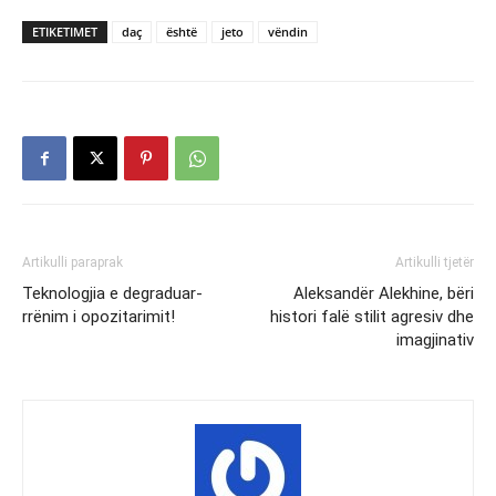
ETIKETIMET
daç
është
jeto
vëndin
Artikulli paraprak
Artikulli tjetër
Teknologjia e degraduar-
Aleksandër Alekhine, bëri
rrënim i opozitarimit!
histori falë stilit agresiv dhe
imagjinativ