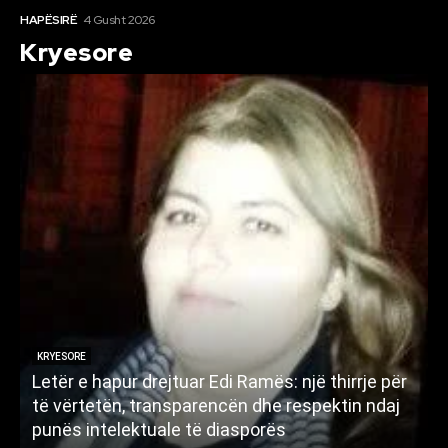
HAPËSIRË
4 Gusht 2026
Kryesore
KRYESORE
Letër e hapur drejtuar Edi Ramës: një thirrje për
A
të vërtetën, transparencën dhe respektin ndaj
punës intelektuale të diasporës
p