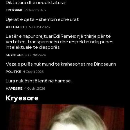
Diktatura dhe neodiktatura!
EDITORIAL
7 Gusht 2026
Ujërat e qeta – shëmbin edhe urat
AKTUALITET
5 Gusht 2026
Letër e hapur drejtuar Edi Ramës: një thirrje për të
vërtetën, transparencën dhe respektin ndaj punës
intelektuale të diasporës
KRYESORE
4 Gusht 2026
Veza e pulës nuk mund të krahasohet me Dinosaurin
POLITIKË
4 Gusht 2026
Lura nuk është lënë në harresë…
HAPËSIRË
4 Gusht 2026
Kryesore