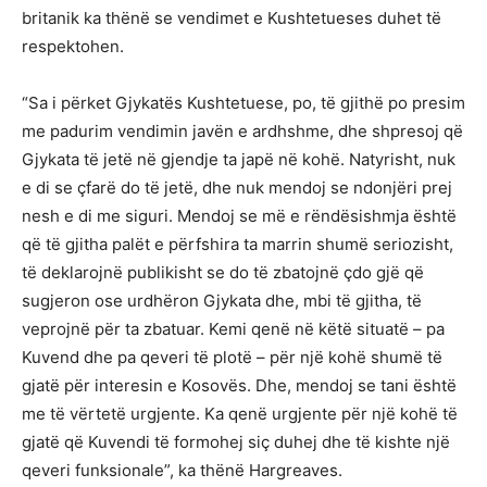
britanik ka thënë se vendimet e Kushtetueses duhet të
respektohen.
“Sa i përket Gjykatës Kushtetuese, po, të gjithë po presim
me padurim vendimin javën e ardhshme, dhe shpresoj që
Gjykata të jetë në gjendje ta japë në kohë. Natyrisht, nuk
e di se çfarë do të jetë, dhe nuk mendoj se ndonjëri prej
nesh e di me siguri. Mendoj se më e rëndësishmja është
që të gjitha palët e përfshira ta marrin shumë seriozisht,
të deklarojnë publikisht se do të zbatojnë çdo gjë që
sugjeron ose urdhëron Gjykata dhe, mbi të gjitha, të
veprojnë për ta zbatuar. Kemi qenë në këtë situatë – pa
Kuvend dhe pa qeveri të plotë – për një kohë shumë të
gjatë për interesin e Kosovës. Dhe, mendoj se tani është
me të vërtetë urgjente. Ka qenë urgjente për një kohë të
gjatë që Kuvendi të formohej siç duhej dhe të kishte një
qeveri funksionale”, ka thënë Hargreaves.