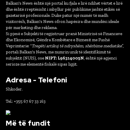
Balkan's News është një portal ku fjala e lirë ndihet vërtet e lirë
dhe është rreptësisht i mbyllur për publikime jashtë etikës së
gazetarisë profesionale. Duke patur një numër të madh
vizitorësh, Balkan's News ofron hapësira dhe mundësi ideale
për marketing dhe reklama.
Si pjesë e Subjekti të regjistruar pranë Ministrisë së Financave
dhe Ekonomisë, Qëndra Kombëtare e Biznesit me Fushë
Veprimtarie: “
Tregëti artikuj të ndryshëm, shërbime mediatike
”,
portali Balkan's News, me numrin unik të identifikimit të
subjektit (NUIS), ose
NIPT: L96314005N
, është një agjenci
serioze me elementë fiskalë sipas ligjit.
Adresa - Telefoni
Shkoder.
Tel.: +355 67 67 33 163
Më të fundit