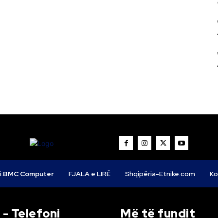
i:
BMC Computer
FJALA e LIRË
Shqipëria-Etnike.com
Ko
- Telefoni
Më të fundit