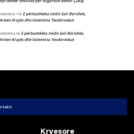
një tender dhuratë për oligarkun Behar Çukaj
E përbashkëta midis Sali Berishës,
Valentina !
në
Arben Krajës dhe Valentina Teodoreskut
E përbashkëta midis Sali Berishës,
Valentina
në
Arben Krajës dhe Valentina Teodoreskut
ntakti
Kryesore