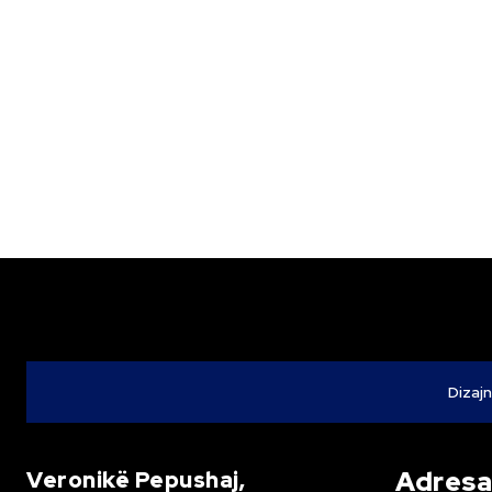
Dizajn
Adresa 
Veronikë Pepushaj,