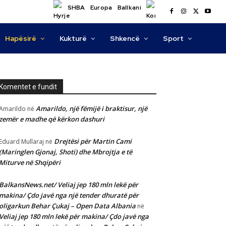
SHBA
Europa
Ballkani
Hapësirë
Kukturë
Shkencë
Sport
Komentet e fundit
Amarildo, një fëmijë i braktisur, një
Amarildo
në
zemër e madhe që kërkon dashuri
Drejtësi për Martin Cami
Eduard Mullaraj
në
(Maringlen Gjonaj, Shoti) dhe Mbrojtja e të
Miturve në Shqipëri
BalkansNews.net/ Veliaj jep 180 mln lekë për
makina/ Çdo javë nga një tender dhuratë për
oligarkun Behar Çukaj – Open Data Albania
në
Veliaj jep 180 mln lekë për makina/ Çdo javë nga