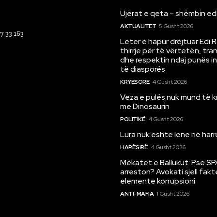
Ujërat e qeta – shëmbin ed
AKTUALITET
5 Gusht 2026
67 33 163
Letër e hapur drejtuar Edi 
thirrje për të vërtetën, tr
dhe respektin ndaj punës i
të diasporës
KRYESORE
4 Gusht 2026
Veza e pulës nuk mund të 
me Dinosaurin
POLITIKË
4 Gusht 2026
Lura nuk është lënë në har
HAPËSIRË
4 Gusht 2026
Mëkatet e Ballukut: Pse SP
arreston? Avokati sjell fakt
elemente korrupsioni
ANTI-MAFIA
1 Gusht 2026