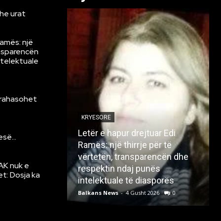
he urat
Ramës: një
ansparencën
ntelektuale
krahasohet
KRYESORE
Letër e hapur drejtuar Edi
resë…
Ramës: një thirrje për të
vërtetën, transparencën dhe
AK nuk e
respektin ndaj punës
et: Dosja ka
intelektuale të diasporës
Balkans News
-
4 Gusht 2026
0