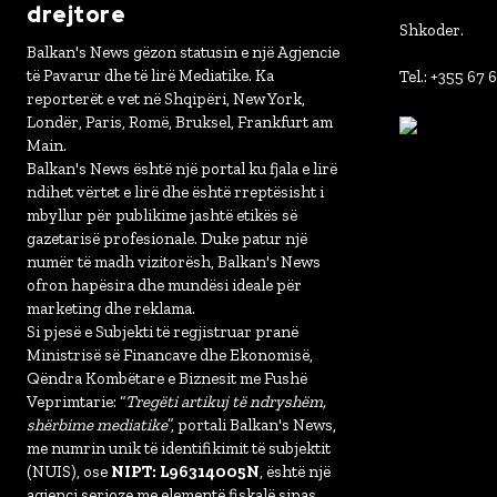
drejtore
Shkoder.
Balkan's News gëzon statusin e një Agjencie
të Pavarur dhe të lirë Mediatike. Ka
Tel.: +355 67 
reporterët e vet në Shqipëri, New York,
Londër, Paris, Romë, Bruksel, Frankfurt am
Main.
Balkan's News është një portal ku fjala e lirë
ndihet vërtet e lirë dhe është rreptësisht i
mbyllur për publikime jashtë etikës së
gazetarisë profesionale. Duke patur një
numër të madh vizitorësh, Balkan's News
ofron hapësira dhe mundësi ideale për
marketing dhe reklama.
Si pjesë e Subjekti të regjistruar pranë
Ministrisë së Financave dhe Ekonomisë,
Qëndra Kombëtare e Biznesit me Fushë
Veprimtarie: “
Tregëti artikuj të ndryshëm,
shërbime mediatike
”, portali Balkan's News,
me numrin unik të identifikimit të subjektit
(NUIS), ose
NIPT: L96314005N
, është një
agjenci serioze me elementë fiskalë sipas