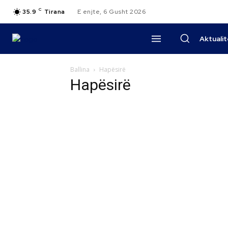
C
35.9
Tirana
E enjte, 6 Gusht 2026
Aktuali
Ballina
Hapësirë
Hapësirë