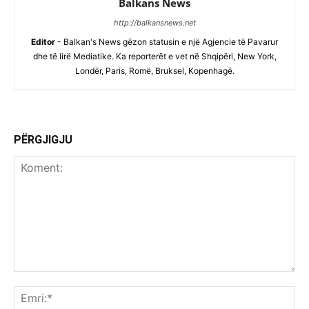
Balkans News
http://balkansnews.net
Editor
- Balkan's News gëzon statusin e një Agjencie të Pavarur
dhe të lirë Mediatike. Ka reporterët e vet në Shqipëri, New York,
Londër, Paris, Romë, Bruksel, Kopenhagë.
PËRGJIGJU