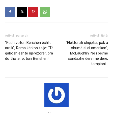
Artikulli paraprak
Artikulli tjetër
“Kush voton Berishën është
“Elektorati shqiptar, pak a
autik”, Rama kërkon falje: “Të
shumë si ai amerikan”,
gabosh është njerëzore”, pra
McLaughlin: Ne i bëjmë
do thotë, votoni Berishën!
sondazhe derë më derë,
kampioni…