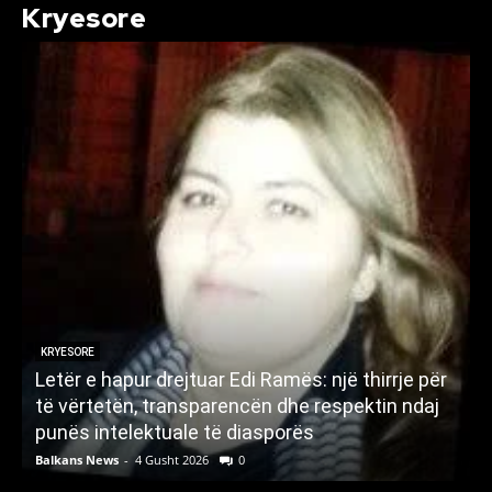
Kryesore
KRYESORE
Letër e hapur drejtuar Edi Ramës: një thirrje për
A
të vërtetën, transparencën dhe respektin ndaj
punës intelektuale të diasporës
p
Balkans News
-
4 Gusht 2026
0
B