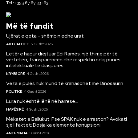
Tel.: +355 67 67 33 163
Më të fundit
Ujërat e qeta – shëmbin edhe urat
AKTUALITET
5 Gusht 2026
Letër e hapur drejtuar Edi Ramës: një thirrje për të
vërtetën, transparencën dhe respektin ndaj punës
intelektuale të diasporës
KRYESORE
4 Gusht 2026
Veza e pulës nuk mund të krahasohet me Dinosaurin
POLITIKË
4 Gusht 2026
Lura nuk është lënë në harresë…
HAPËSIRË
4 Gusht 2026
Mëkatet e Ballukut: Pse SPAK nuk e arreston? Avokati
sjell faktet: Dosja ka elemente korrupsioni
ANTI-MAFIA
1 Gusht 2026