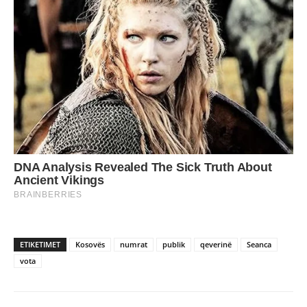
ETIKETIMET
Kosovës
numrat
publik
qeverinë
Seanca
vota