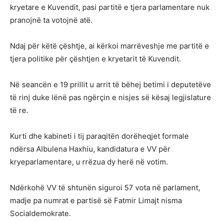
kryetare e Kuvendit, pasi partitë e tjera parlamentare nuk
pranojnë ta votojnë atë.
Ndaj për këtë çështje, ai kërkoi marrëveshje me partitë e
tjera politike për çështjen e kryetarit të Kuvendit.
Në seancën e 19 prillit u arrit të bëhej betimi i deputetëve
të rinj duke lënë pas ngërçin e nisjes së kësaj legjislature
të re.
Kurti dhe kabineti i tij paraqitën dorëheqjet formale
ndërsa Albulena Haxhiu, kandidatura e VV për
kryeparlamentare, u rrëzua dy herë në votim.
Ndërkohë VV të shtunën siguroi 57 vota në parlament,
madje pa numrat e partisë së Fatmir Limajt nisma
Socialdemokrate.