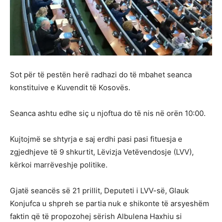
Sot për të pestën herë radhazi do të mbahet seanca
konstituive e Kuvendit të Kosovës.
Seanca ashtu edhe siç u njoftua do të nis në orën 10:00.
Kujtojmë se shtyrja e saj erdhi pasi pasi fituesja e
zgjedhjeve të 9 shkurtit, Lëvizja Vetëvendosje (LVV),
kërkoi marrëveshje politike.
Gjatë seancës së 21 prillit, Deputeti i LVV-së, Glauk
Konjufca u shpreh se partia nuk e shikonte të arsyeshëm
faktin që të propozohej sërish Albulena Haxhiu si