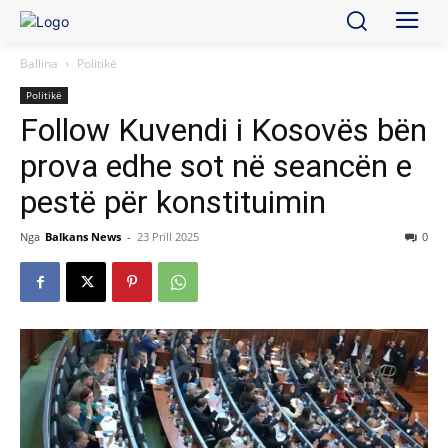
Ballina
Politikë
Politikë
Follow Kuvendi i Kosovës bën
prova edhe sot në seancën e
pestë për konstituimin
Nga
Balkans News
-
23 Prill 2025
0