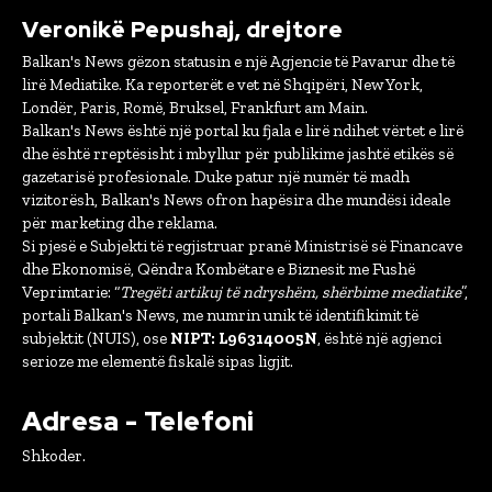
Veronikë Pepushaj, drejtore
Balkan's News gëzon statusin e një Agjencie të Pavarur dhe të
lirë Mediatike. Ka reporterët e vet në Shqipëri, New York,
Londër, Paris, Romë, Bruksel, Frankfurt am Main.
Balkan's News është një portal ku fjala e lirë ndihet vërtet e lirë
dhe është rreptësisht i mbyllur për publikime jashtë etikës së
gazetarisë profesionale. Duke patur një numër të madh
vizitorësh, Balkan's News ofron hapësira dhe mundësi ideale
për marketing dhe reklama.
Si pjesë e Subjekti të regjistruar pranë Ministrisë së Financave
dhe Ekonomisë, Qëndra Kombëtare e Biznesit me Fushë
Veprimtarie: “
Tregëti artikuj të ndryshëm, shërbime mediatike
”,
portali Balkan's News, me numrin unik të identifikimit të
subjektit (NUIS), ose
NIPT: L96314005N
, është një agjenci
serioze me elementë fiskalë sipas ligjit.
Adresa - Telefoni
Shkoder.