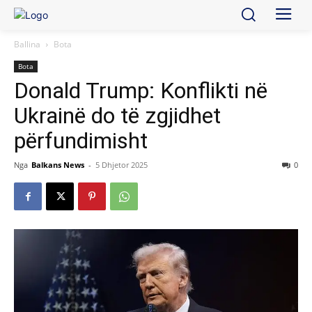
Ballina
Bota
Bota
Donald Trump: Konflikti në
Ukrainë do të zgjidhet
përfundimisht
Nga
Balkans News
-
5 Dhjetor 2025
0