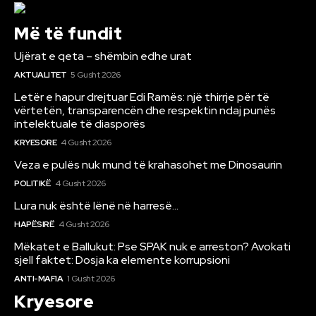
Më të fundit
Ujërat e qeta – shëmbin edhe urat
AKTUALITET
5 Gusht 2026
Letër e hapur drejtuar Edi Ramës: një thirrje për të
vërtetën, transparencën dhe respektin ndaj punës
intelektuale të diasporës
KRYESORE
4 Gusht 2026
Veza e pulës nuk mund të krahasohet me Dinosaurin
POLITIKË
4 Gusht 2026
Lura nuk është lënë në harresë…
HAPËSIRË
4 Gusht 2026
Mëkatet e Ballukut: Pse SPAK nuk e arreston? Avokati
sjell faktet: Dosja ka elemente korrupsioni
ANTI-MAFIA
1 Gusht 2026
Kryesore