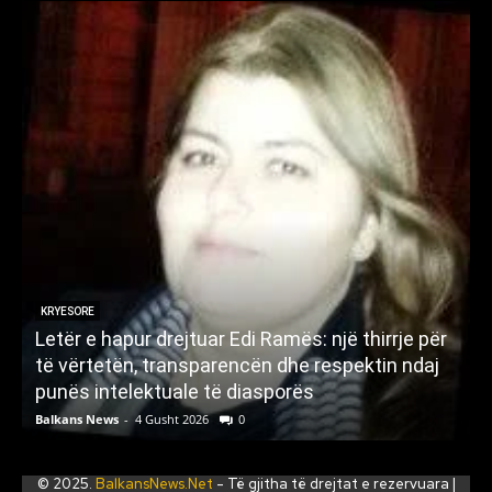
KRYESORE
Letër e hapur drejtuar Edi Ramës: një thirrje për
A
të vërtetën, transparencën dhe respektin ndaj
punës intelektuale të diasporës
p
Balkans News
-
4 Gusht 2026
0
B
© 2025.
BalkansNews.Net
- Të gjitha të drejtat e rezervuara |