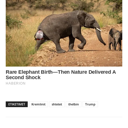
ETIKETIMET
Kremlinit
shtetet
thelbin
Trump