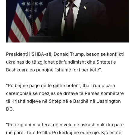
Presidenti i SHBA-së, Donald Trump, beson se konflikti
ukrainas do të zgjidhet përfundimisht dhe Shtetet e
Bashkuara po punojnë “shumë fort për këtë”.
“Po bëjmë paqe në të gjithë botën”, tha Trump para
ceremonisë së ndezjes së dritave të Pemës Kombëtare
të Krishtlindjeve në Shtëpinë e Bardhë në Uashington
DC.
“Po i zgjidhim luftërat në nivele që askush nuk i ka parë
më parë. Tetë të tilla. Po kërkojmë edhe një. Kjo është