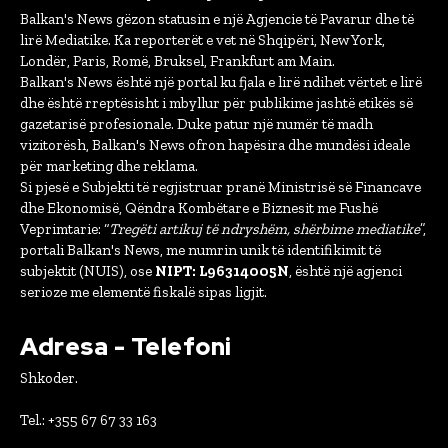
Balkan's News gëzon statusin e një Agjencie të Pavarur dhe të
lirë Mediatike. Ka reporterët e vet në Shqipëri, New York,
Londër, Paris, Romë, Bruksel, Frankfurt am Main.
Balkan's News është një portal ku fjala e lirë ndihet vërtet e lirë
dhe është rreptësisht i mbyllur për publikime jashtë etikës së
gazetarisë profesionale. Duke patur një numër të madh
vizitorësh, Balkan's News ofron hapësira dhe mundësi ideale
për marketing dhe reklama.
Si pjesë e Subjekti të regjistruar pranë Ministrisë së Financave
dhe Ekonomisë, Qëndra Kombëtare e Biznesit me Fushë
Veprimtarie: “
Tregëti artikuj të ndryshëm, shërbime mediatike
”,
portali Balkan's News, me numrin unik të identifikimit të
subjektit (NUIS), ose
NIPT: L96314005N
, është një agjenci
serioze me elementë fiskalë sipas ligjit.
Adresa - Telefoni
Shkoder.
Tel.: +355 67 67 33 163