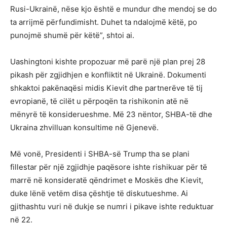
Rusi-Ukrainë, nëse kjo është e mundur dhe mendoj se do
ta arrijmë përfundimisht. Duhet ta ndalojmë këtë, po
punojmë shumë për këtë”, shtoi ai.
Uashingtoni kishte propozuar më parë një plan prej 28
pikash për zgjidhjen e konfliktit në Ukrainë. Dokumenti
shkaktoi pakënaqësi midis Kievit dhe partnerëve të tij
evropianë, të cilët u përpoqën ta rishikonin atë në
mënyrë të konsiderueshme. Më 23 nëntor, SHBA-të dhe
Ukraina zhvilluan konsultime në Gjenevë.
Më vonë, Presidenti i SHBA-së Trump tha se plani
fillestar për një zgjidhje paqësore ishte rishikuar për të
marrë në konsideratë qëndrimet e Moskës dhe Kievit,
duke lënë vetëm disa çështje të diskutueshme. Ai
gjithashtu vuri në dukje se numri i pikave ishte reduktuar
në 22.