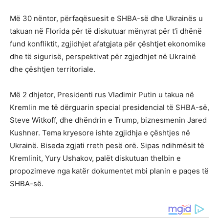
Më 30 nëntor, përfaqësuesit e SHBA-së dhe Ukrainës u
takuan në Florida për të diskutuar mënyrat për t’i dhënë
fund konfliktit, zgjidhjet afatgjata për çështjet ekonomike
dhe të sigurisë, perspektivat për zgjedhjet në Ukrainë
dhe çështjen territoriale.
Më 2 dhjetor, Presidenti rus Vladimir Putin u takua në
Kremlin me të dërguarin special presidencial të SHBA-së,
Steve Witkoff, dhe dhëndrin e Trump, biznesmenin Jared
Kushner. Tema kryesore ishte zgjidhja e çështjes në
Ukrainë. Biseda zgjati rreth pesë orë. Sipas ndihmësit të
Kremlinit, Yury Ushakov, palët diskutuan thelbin e
propozimeve nga katër dokumentet mbi planin e paqes të
SHBA-së.