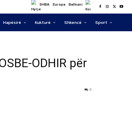
SHBA
Europa
Ballkani
Hapësirë
Kukturë
Shkencë
Sport
a OSBE-ODHIR për
0