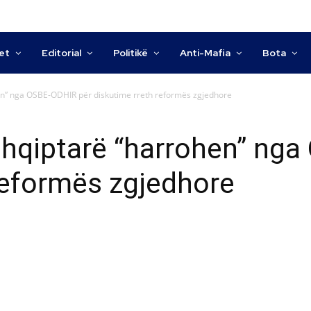
tet
Editorial
Politikë
Anti-Mafia
Bota
en” nga OSBE-ODHIR për diskutime rreth reformës zgjedhore
shqiptarë “harrohen” ng
reformës zgjedhore