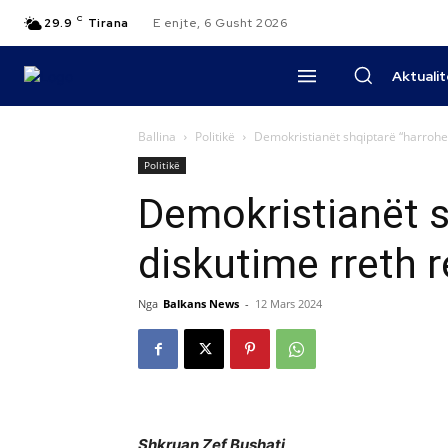
C
29.9
Tirana
E enjte, 6 Gusht 2026
Aktuali
Ballina
Politikë
Demokristianët shqiptarë “harroh
Politikë
Demokristianët 
diskutime rreth 
Nga
Balkans News
-
12 Mars 2024
Shkruan Zef Bushati