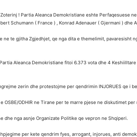
Zoterinj ! Partia Aleanca Demokristiane eshte Perfaqesuese ne S
ert Schumann ( France ) , Konrad Adenauer ( Gjermani ) dhe Alci
ne te gjitha Zgjedhjet, qe nga dita e themelimit, pavaresisht nga
Partia Aleanca Demokristiane fitoi 6.373 vota dhe 4 Keshiilltare
ngrejme zerin dhe protestojme per qendrimin INJORUES qe i b
t e OSBE/ODHIR ne Tirane per te marre pjese ne diskutimet per n
ne dhe nga asnje Organizate Politike qe vepron ne Shqiperi.
pjegime per kete qendrim fyes, arrogant, injorues, anti demokr