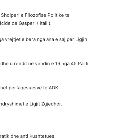
hqiperi e Filozofise Politike te
de de Gasperi ( Itali ).
 vrejtjet e bera nga ana e saj per Ligjin
 dhe u rendit ne vendin e 19 nga 45 Parti
ehet perfaqesuesve te ADK.
dryshimet e Ligjit Zgjedhor.
atik dhe anti Kushtetues.