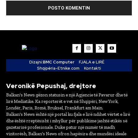
Dizajni:
BMC Computer
FJALA e LIRË
Shqipëria-Etnike.com
Kontakti
Veronikë Pepushaj, drejtore
Balkan's News gëzon statusin e një Agjencie të Pavarur dhe të
lirë Mediatike. Ka reporterët e vet në Shqipëri, New York,
Londër, Paris, Romë, Bruksel, Frankfurt am Main.
Balkan's News është një portal ku fjala e lirë ndihet vërtet e lirë
dhe është rreptësisht i mbyllur për publikime jashtë etikës së
gazetarisë profesionale. Duke patur një numër të madh
vizitorësh, Balkan's News ofron hapësira dhe mundësi ideale