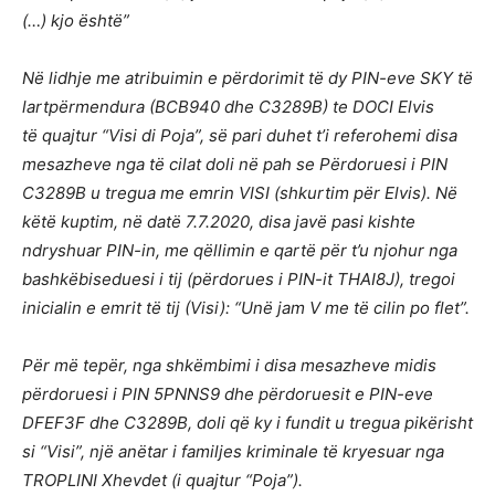
(…) kjo është”
Në lidhje me atribuimin e përdorimit të dy PIN-eve SKY të
lartpërmendura (BCB940 dhe C3289B) te DOCI Elvis
të quajtur “Visi di Poja”, së pari duhet t’i referohemi disa
mesazheve nga të cilat doli në pah se Përdoruesi i PIN
C3289B u tregua me emrin VISI (shkurtim për Elvis). Në
këtë kuptim, në datë 7.7.2020, disa javë pasi kishte
ndryshuar PIN-in, me qëllimin e qartë për t’u njohur nga
bashkëbiseduesi i tij (përdorues i PIN-it THAI8J), tregoi
inicialin e emrit të tij (Visi): “Unë jam V me të cilin po flet”.
Për më tepër, nga shkëmbimi i disa mesazheve midis
përdoruesi i PIN 5PNNS9 dhe përdoruesit e PIN-eve
DFEF3F dhe C3289B, doli që ky i fundit u tregua pikërisht
si “Visi”, një anëtar i familjes kriminale të kryesuar nga
TROPLINI Xhevdet (i quajtur “Poja”).