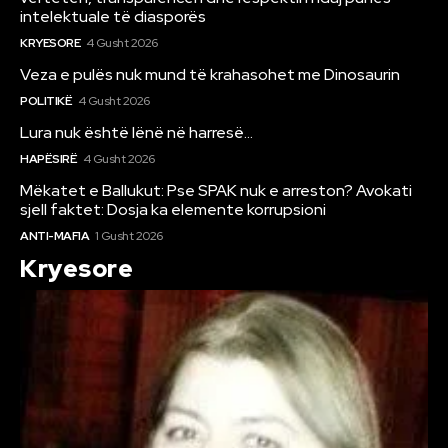
intelektuale të diasporës
KRYESORE
4 Gusht 2026
Veza e pulës nuk mund të krahasohet me Dinosaurin
POLITIKË
4 Gusht 2026
Lura nuk është lënë në harresë…
HAPËSIRË
4 Gusht 2026
Mëkatet e Ballukut: Pse SPAK nuk e arreston? Avokati
sjell faktet: Dosja ka elemente korrupsioni
ANTI-MAFIA
1 Gusht 2026
Kryesore