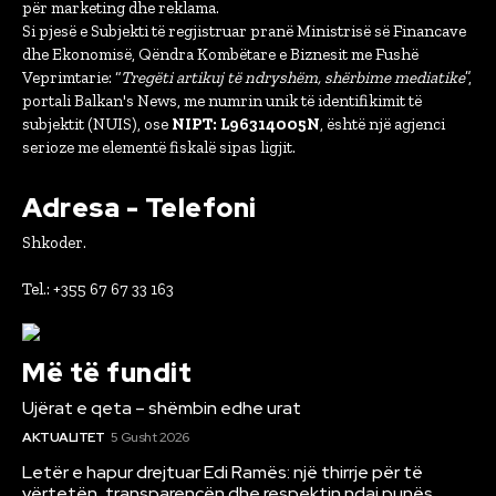
për marketing dhe reklama.
Si pjesë e Subjekti të regjistruar pranë Ministrisë së Financave
dhe Ekonomisë, Qëndra Kombëtare e Biznesit me Fushë
Veprimtarie: “
Tregëti artikuj të ndryshëm, shërbime mediatike
”,
portali Balkan's News, me numrin unik të identifikimit të
subjektit (NUIS), ose
NIPT: L96314005N
, është një agjenci
serioze me elementë fiskalë sipas ligjit.
Adresa - Telefoni
Shkoder.
Tel.: +355 67 67 33 163
Më të fundit
Ujërat e qeta – shëmbin edhe urat
AKTUALITET
5 Gusht 2026
Letër e hapur drejtuar Edi Ramës: një thirrje për të
vërtetën, transparencën dhe respektin ndaj punës