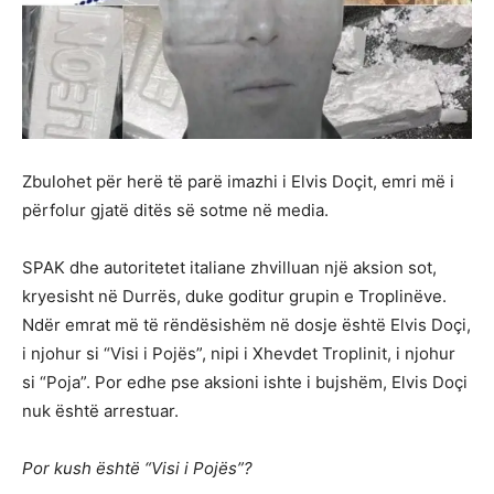
Zbulohet për herë të parë imazhi i Elvis Doçit, emri më i
përfolur gjatë ditës së sotme në media.
SPAK dhe autoritetet italiane zhvilluan një aksion sot,
kryesisht në Durrës, duke goditur grupin e Troplinëve.
Ndër emrat më të rëndësishëm në dosje është Elvis Doçi,
i njohur si “Visi i Pojës”, nipi i Xhevdet Troplinit, i njohur
si “Poja”. Por edhe pse aksioni ishte i bujshëm, Elvis Doçi
nuk është arrestuar.
Por kush është “Visi i Pojës”?