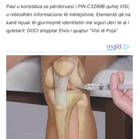
Pasi u konstatua se përdoruesi i PIN C3289B quhej VISI,
u mblodhën informacione të mëtejshme. Elementë që na
kanë lejuar të gjurmojmë identitetin me siguri deri te ai i
qytetarit DOCI shqiptar Elvis i quajtur “Visi di Poja”.