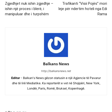
Zgjedhjet nuk ishin zgjedhje –
Trafikanti “Visii Pojës” mori
ishin një proces i blerë, i
leje për ndertim hoteli nga Edi
manipuluar dhe i turpshëm
Rama
Balkans News
http://balkansnews.net
Editor
- Balkan's News gëzon statusin e një Agjencie të Pavarur
dhe të lirë Mediatike. Ka reporterët e vet në Shqipëri, New York,
Londër, Paris, Romë, Bruksel, Kopenhagë.