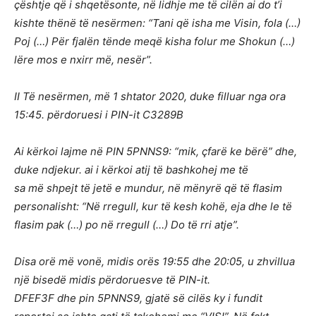
çështje që i shqetësonte, në lidhje me të cilën ai do t’i
kishte thënë të nesërmen: “Tani që isha me Visin, fola (…)
Pој (…) Për fjalën tënde meqë kisha folur me Shokun (…)
lëre mos e nxirr më, nesër”.
II Të nesërmen, më 1 shtator 2020, duke filluar nga ora
15:45. përdoruesi i PIN-it C3289B
Ai kërkoi lajme në PIN 5PNNS9: “mik, çfarë ke bërë” dhe,
duke ndjekur. ai i kërkoi atij të bashkohej me të
sa më shpejt të jetë e mundur, në mënyrë që të flasim
personalisht: “Në rregull, kur të kesh kohë, eja dhe le të
flasim pak (…) po në rregull (…) Do të rri atje”.
Disa orë më vonë, midis orës 19:55 dhe 20:05, u zhvillua
një bisedë midis përdoruesve të PIN-it.
DFEF3F dhe pin 5PNNS9, gjatë së cilës ky i fundit