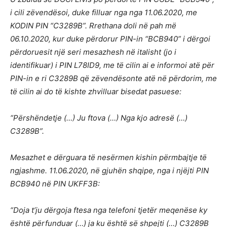
i cili zëvendësoi, duke filluar nga nga 11.06.2020, me
KODIN PIN “C3289B”. Rrethana doli në pah më
06.10.2020, kur duke përdorur PIN-in “BCB940” i dërgoi
përdoruesit një seri mesazhesh në italisht (jo i
identifikuar) i PIN L78ID9, me të cilin ai e informoi atë për
PIN-in e ri C3289B që zëvendësonte atë në përdorim, me
të cilin ai do të kishte zhvilluar bisedat pasuese:
“Përshëndetje (…) Ju ftova (…) Nga kjo adresë (…)
С3289B”.
Mesazhet e dërguara të nesërmen kishin përmbajtje të
ngjashme. 11.06.2020, në gjuhën shqipe, nga i njëjti PIN
BCB940 në PIN UKFF3B:
“Doja t’ju dërgoja ftesa nga telefoni tjetër meqenëse ky
është përfunduar (…) ja ku është së shpejti (…) С3289B