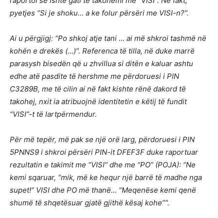
raportoi se ishte gati të takohemi me “VISI”. Në fakt,
pyetjes “Si je shoku… a ke folur përsëri me VISI-n?”.
Ai u përgjigj: “Po shkoj atje tani … ai më shkroi tashmë në
kohën e drekës (…)”. Referenca të tilla, në duke marrë
parasysh bisedën që u zhvillua si ditën e kaluar ashtu
edhe atë pasdite të hershme me përdoruesi i PIN
C3289B, me të cilin ai në fakt kishte rënë dakord të
takohej, nxit ia atribuojnë identitetin e këtij të fundit
“VISI”-t të lartpërmendur.
Për më tepër, më pak se një orë larg, përdoruesi i PIN
5PNNS9 i shkroi përsëri PIN-it DFEF3F duke raportuar
rezultatin e takimit me “VISI” dhe me “PO” (POJA): “Ne
kemi sqaruar, “mik, më ke hequr një barrë të madhe nga
supet!” VISI dhe PO më thanë… “Meqenëse kemi qenë
shumë të shqetësuar gjatë gjithë kësaj kohe””.