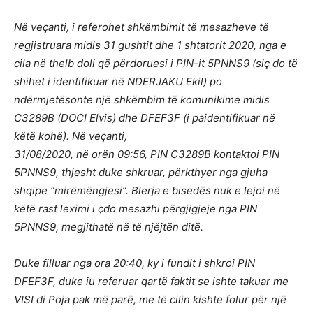
Në veçanti, i referohet shkëmbimit të mesazheve të
regjistruara midis 31 gushtit dhe 1 shtatorit 2020, nga e
cila në thelb doli që përdoruesi i PIN-it 5PNNS9 (siç do të
shihet i identifikuar në NDERJAKU Ekil) po
ndërmjetësonte një shkëmbim të komunikime midis
C3289B (DOCI Elvis) dhe DFEF3F (i paidentifikuar në
këtë kohë). Në veçanti,
31/08/2020, në orën 09:56, PIN C3289B kontaktoi PIN
5PNNS9, thjesht duke shkruar, përkthyer nga gjuha
shqipe “mirëmëngjesi”. Blerja e bisedës nuk e lejoi në
këtë rast leximi i çdo mesazhi përgjigjeje nga PIN
5PNNS9, megjithatë në të njëjtën ditë.
Duke filluar nga ora 20:40, ky i fundit i shkroi PIN
DFEF3F, duke iu referuar qartë faktit se ishte takuar me
VISI di Poja pak më parë, me të cilin kishte folur për një