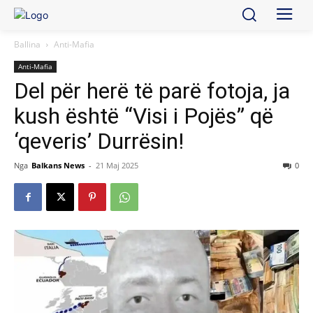
Ballina
Anti-Mafia
Anti-Mafia
Del për herë të parë fotoja, ja
kush është “Visi i Pojës” që
‘qeveris’ Durrësin!
Nga
Balkans News
-
21 Maj 2025
0