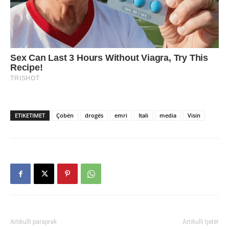
ETIKETIMET
Çobën
drogës
emri
Itali
media
Visin
Artikulli paraprak
Artikulli tjetër