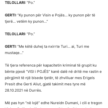
TELOLLARI:
“Po.”
GERTI:
“Ky punon për Visin e Pojës… ky punon për të
tjerë… vetëm ky punon…”
TELOLLARI:
“Po.”
GERTI:
“Me këtë duhej ta nxirrte Turi… ai, Turi me
mustaqe…”
Të tjera referenca për kapacitetin kriminal të grupit ku
bënte pjesë “VISI i POJËS” kanë dalë në dritë me rastin e
përgjimit të një bisede tjetër, të zhvilluar mes Erigels
Presit dhe Gerti Aliut, gjatë takimit mes tyre më
28.10.2021 në Durrës.
Më pas hyn “në lojë” edhe Nureidn Dumani, i cili e tregon