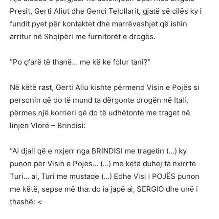
Presit, Gerti Aliut dhe Genci Telollarit, gjatë së cilës ky i
fundit pyet për kontaktet dhe marrëveshjet që ishin
arritur në Shqipëri me furnitorët e drogës.
“Po çfarë të thanë… me kë ke folur tani?”
Në këtë rast, Gerti Aliu kishte përmend Visin e Pojës si
personin që do të mund ta dërgonte drogën në Itali,
përmes një korrieri që do të udhëtonte me traget në
linjën Vlorë – Brindisi:
“Ai djali që e nxjerr nga BRINDISI me tragetin (…) ky
punon për Visin e Pojës… (…) me këtë duhej ta nxirrte
Turi… ai, Turi me mustaqe (…) Edhe Visi i POJËS punon
me këtë, sepse më tha: do ia japë ai, SERGIO dhe unë i
thashë: <