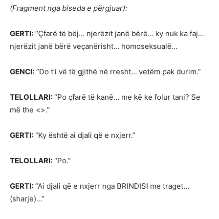
(Fragment nga biseda e përgjuar):
GERTI:
“Çfarë të bëj… njerëzit janë bërë… ky nuk ka faj…
njerëzit janë bërë veçanërisht… homoseksualë…
GENCI:
“Do t’i vë të gjithë në rresht… vetëm pak durim.”
TELOLLARI:
“Po çfarë të kanë… me kë ke folur tani? Se
më the <>.”
GERTI:
“Ky është ai djali që e nxjerr.”
TELOLLARI:
“Po.”
GERTI:
“Ai djali që e nxjerr nga BRINDISI me traget…
(sharje)…”