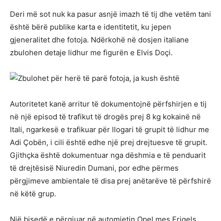
Deri më sot nuk ka pasur asnjë imazh të tij dhe vetëm tani
është bërë publike karta e identitetit, ku jepen
gjeneralitet dhe fotoja. Ndërkohë në dosjen italiane
zbulohen detaje lidhur me figurën e Elvis Doçi.
Autoritetet kanë arritur të dokumentojnë përfshirjen e tij
në një episod të trafikut të drogës prej 8 kg kokainë në
Itali, ngarkesë e trafikuar për llogari të grupit të lidhur me
Adi Çobën, i cili është edhe një prej drejtuesve të grupit.
Gjithçka është dokumentuar nga dëshmia e të penduarit
të drejtësisë Niuredin Dumani, por edhe përmes
përgjimeve ambientale të disa prej anëtarëve të përfshirë
në këtë grup.
Një bisedë e përgjuar në automjetin Opel mes Erigels