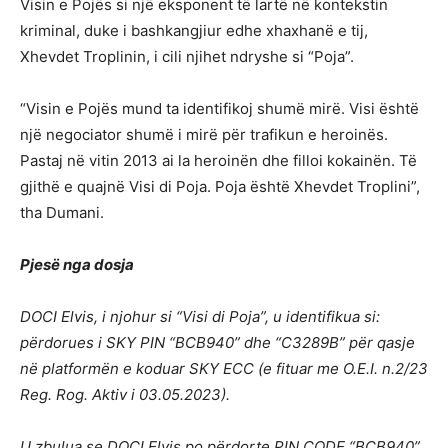
Visin e Pojës si një eksponent të lartë në kontekstin
kriminal, duke i bashkangjiur edhe xhaxhanë e tij,
Xhevdet Troplinin, i cili njihet ndryshe si “Poja”.
“Visin e Pojës mund ta identifikoj shumë mirë. Visi është
një negociator shumë i mirë për trafikun e heroinës.
Pastaj në vitin 2013 ai la heroinën dhe filloi kokainën. Të
gjithë e quajnë Visi di Poja. Poja është Xhevdet Troplini”,
tha Dumani.
Pjesë nga dosja
DOCI Elvis, i njohur si “Visi di Poja”, u identifikua si:
përdorues i SKY PIN “BCB940” dhe “C3289B” për qasje
në platformën e koduar SKY ECC (e fituar me O.E.I. n.2/23
Reg. Rog. Aktiv i 03.05.2023).
U zbulua se DOCI Elvis po përdorte PIN CODE “BCB940”,