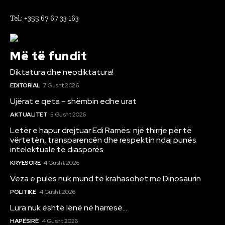
Tel.: +355 67 67 33 163
Më të fundit
Diktatura dhe neodiktatura!
EDITORIAL
7 Gusht 2026
Ujërat e qeta – shëmbin edhe urat
AKTUALITET
5 Gusht 2026
Letër e hapur drejtuar Edi Ramës: një thirrje për të
vërtetën, transparencën dhe respektin ndaj punës
intelektuale të diasporës
KRYESORE
4 Gusht 2026
Veza e pulës nuk mund të krahasohet me Dinosaurin
POLITIKË
4 Gusht 2026
Lura nuk është lënë në harresë…
HAPËSIRË
4 Gusht 2026