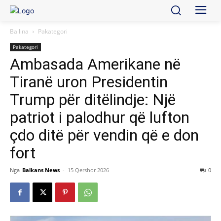
Ballina
Pakategori
Pakategori
Ambasada Amerikane në
Tiranë uron Presidentin
Trump për ditëlindje: Një
patriot i palodhur që lufton
çdo ditë për vendin që e don
fort
Nga
Balkans News
-
15 Qershor 2026
0