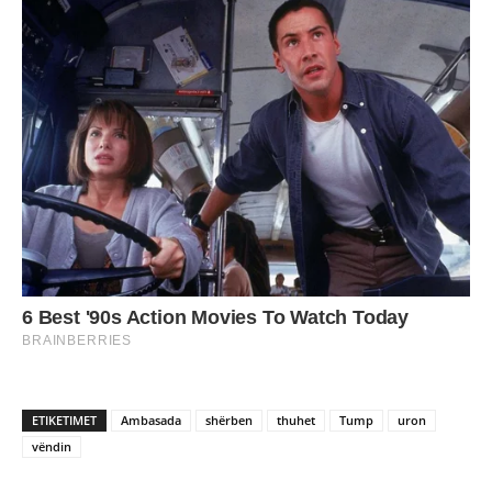
ETIKETIMET
Ambasada
shërben
thuhet
Tump
uron
vëndin