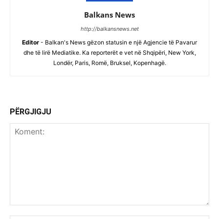
Balkans News
http://balkansnews.net
Editor
- Balkan's News gëzon statusin e një Agjencie të Pavarur
dhe të lirë Mediatike. Ka reporterët e vet në Shqipëri, New York,
Londër, Paris, Romë, Bruksel, Kopenhagë.
PËRGJIGJU