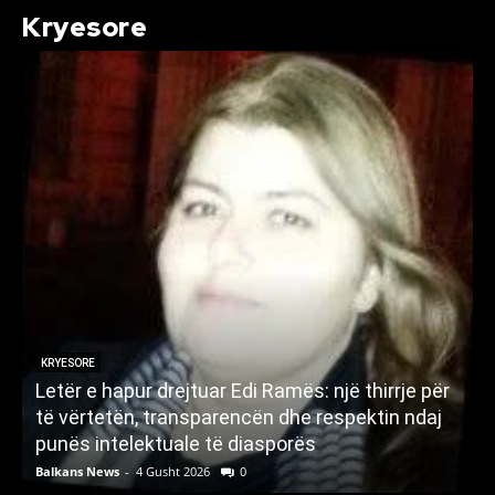
Kryesore
KRYESORE
Letër e hapur drejtuar Edi Ramës: një thirrje për
A
të vërtetën, transparencën dhe respektin ndaj
punës intelektuale të diasporës
p
Balkans News
-
4 Gusht 2026
0
B