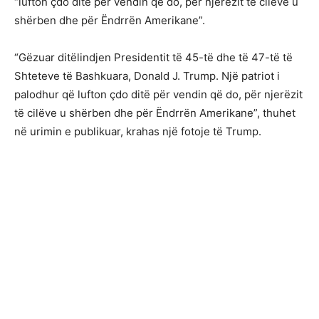
“lufton çdo ditë për vendin që do, për njerëzit të cilëve u
shërben dhe për Ëndrrën Amerikane”.
“Gëzuar ditëlindjen Presidentit të 45-të dhe të 47-të të
Shteteve të Bashkuara, Donald J. Trump. Një patriot i
palodhur që lufton çdo ditë për vendin që do, për njerëzit
të cilëve u shërben dhe për Ëndrrën Amerikane”, thuhet
në urimin e publikuar, krahas një fotoje të Trump.