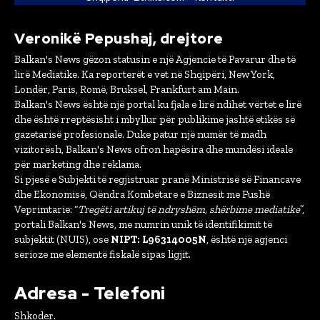
Veronikë Pepushaj, drejtore
Balkan's News gëzon statusin e një Agjencie të Pavarur dhe të
lirë Mediatike. Ka reporterët e vet në Shqipëri, New York,
Londër, Paris, Romë, Bruksel, Frankfurt am Main.
Balkan's News është një portal ku fjala e lirë ndihet vërtet e lirë
dhe është rreptësisht i mbyllur për publikime jashtë etikës së
gazetarisë profesionale. Duke patur një numër të madh
vizitorësh, Balkan's News ofron hapësira dhe mundësi ideale
për marketing dhe reklama.
Si pjesë e Subjekti të regjistruar pranë Ministrisë së Financave
dhe Ekonomisë, Qëndra Kombëtare e Biznesit me Fushë
Veprimtarie: “
Tregëti artikuj të ndryshëm, shërbime mediatike
”,
portali Balkan's News, me numrin unik të identifikimit të
subjektit (NUIS), ose
NIPT: L96314005N
, është një agjenci
serioze me elementë fiskalë sipas ligjit.
Adresa - Telefoni
Shkoder.